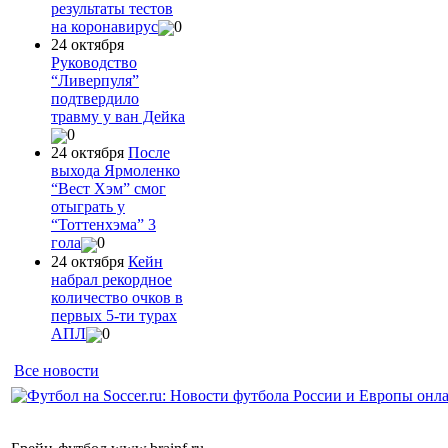
результаты тестов
на коронавирус
0
24 октября
Руководство
“Ливерпуля”
подтвердило
травму у ван Дейка
0
24 октября
После
выхода Ярмоленко
“Вест Хэм” смог
отыграть у
“Тоттенхэма” 3
гола
0
24 октября
Кейн
набрал рекордное
количество очков в
первых 5-ти турах
АПЛ
0
Все новости