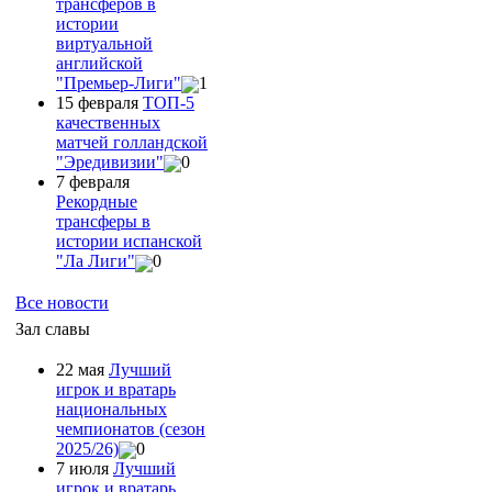
трансферов в
истории
виртуальной
английской
"Премьер-Лиги"
1
15 февраля
ТОП-5
качественных
матчей голландской
"Эредивизии"
0
7 февраля
Рекордные
трансферы в
истории испанской
"Ла Лиги"
0
Все новости
Зал славы
22 мая
Лучший
игрок и вратарь
национальных
чемпионатов (сезон
2025/26)
0
7 июля
Лучший
игрок и вратарь