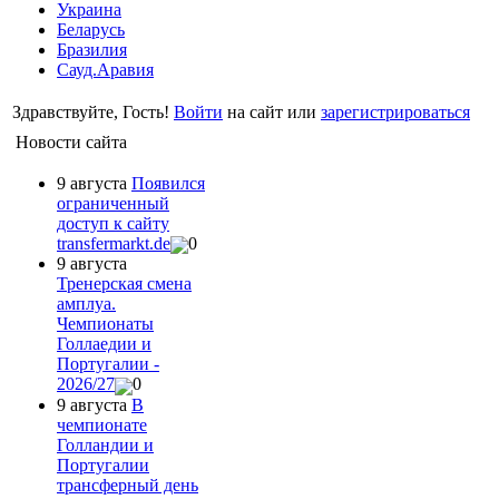
Украина
Беларусь
Бразилия
Сауд.Аравия
Здравствуйте, Гость!
Войти
на сайт или
зарегистрироваться
Новости сайта
9 августа
Появился
ограниченный
доступ к сайту
transfermarkt.de
0
9 августа
Тренерская смена
амплуа.
Чемпионаты
Голлаедии и
Португалии -
2026/27
0
9 августа
В
чемпионате
Голландии и
Португалии
трансферный день