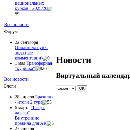
национальных
кубков - 2025/26
59
Все новости
Форум
22 сентября
Онлайн-чат уик-
энда (все
Новости
комментарии)
0
1 мая
Трансферная
"курилка"
826
Виртуальный календа
Все новости
Блоги
28 апреля
Бразилия
- итоги 2 тура
53
6 марта
"Глядзi
далёка".
Внутренние
правила для АК
5
27 января