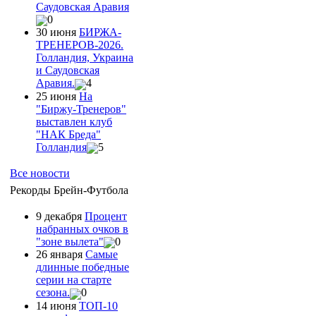
Саудовская Аравия
0
30 июня
БИРЖА-
ТРЕНЕРОВ-2026.
Голландия, Украина
и Саудовская
Аравия.
4
25 июня
На
"Биржу-Тренеров"
выставлен клуб
"НАК Бреда"
Голландия
5
Все новости
Рекорды Брейн-Футбола
9 декабря
Процент
набранных очков в
"зоне вылета"
0
26 января
Самые
длинные победные
серии на старте
сезона.
0
14 июня
ТОП-10