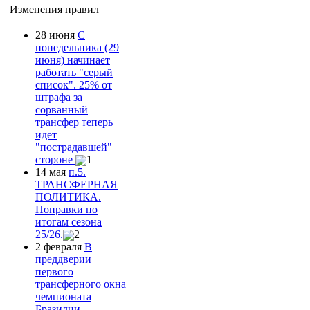
Изменения правил
28 июня
С
понедельника (29
июня) начинает
работать "серый
список". 25% от
штрафа за
сорванный
трансфер теперь
идет
"пострадавшей"
стороне
1
14 мая
п.5.
ТРАНСФЕРНАЯ
ПОЛИТИКА.
Поправки по
итогам сезона
25/26.
2
2 февраля
В
преддверии
первого
трансферного окна
чемпионата
Бразилии