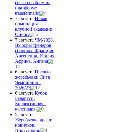
связи со сбоем на
платформе
transfermarkt
4
7 августа
Новая
номинация
клубной академии.
Опрос.
12
7 августа
ЧМ-2028.
Выборы тренеров
сборных: Франция,
Аргентина, Италия,
Африка, Англия
12
6 августа
Превью
жеребьевки Лиги
Чемпионов -
2026/27
12
6 августа
Кубок
Беларуси.
Корректировка
календаря.
0
5 августа
Жеребьевка драфта
новичков.
Португалия.
3