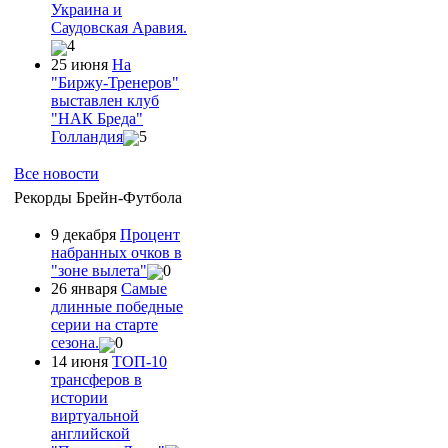
Украина и
Саудовская Аравия.
4
25 июня
На
"Биржу-Тренеров"
выставлен клуб
"НАК Бреда"
Голландия
5
Все новости
Рекорды Брейн-Футбола
9 декабря
Процент
набранных очков в
"зоне вылета"
0
26 января
Самые
длинные победные
серии на старте
сезона.
0
14 июня
ТОП-10
трансферов в
истории
виртуальной
английской