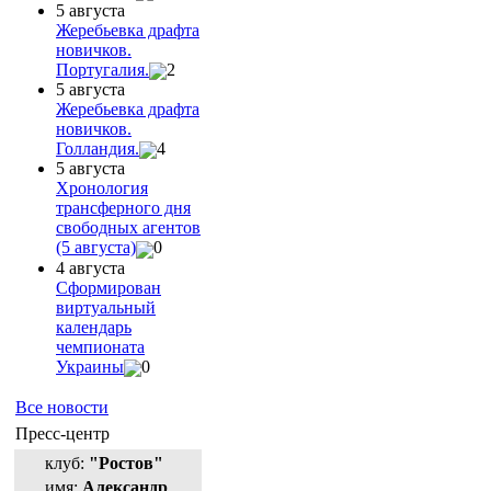
5 августа
Жеребьевка драфта
новичков.
Португалия.
2
5 августа
Жеребьевка драфта
новичков.
Голландия.
4
5 августа
Хронология
трансферного дня
свободных агентов
(5 августа)
0
4 августа
Сформирован
виртуальный
календарь
чемпионата
Украины
0
Все новости
Пресс-центр
клуб:
"Ростов"
имя:
Александр