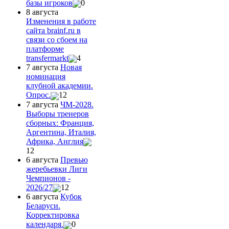
базы игроков
0
8 августа
Изменения в работе
сайта brainf.ru в
связи со сбоем на
платформе
transfermarkt
4
7 августа
Новая
номинация
клубной академии.
Опрос.
12
7 августа
ЧМ-2028.
Выборы тренеров
сборных: Франция,
Аргентина, Италия,
Африка, Англия
12
6 августа
Превью
жеребьевки Лиги
Чемпионов -
2026/27
12
6 августа
Кубок
Беларуси.
Корректировка
календаря.
0