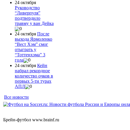
24 октября
Руководство
“Ливерпуля”
подтвердило
травму у ван Дейка
0
24 октября
После
выхода Ярмоленко
“Вест Хэм” смог
отыграть у
“Тоттенхэма” 3
гола
0
24 октября
Кейн
набрал рекордное
количество очков в
первых 5-ти турах
АПЛ
0
Все новости
Брейн-футбол www.brainf.ru