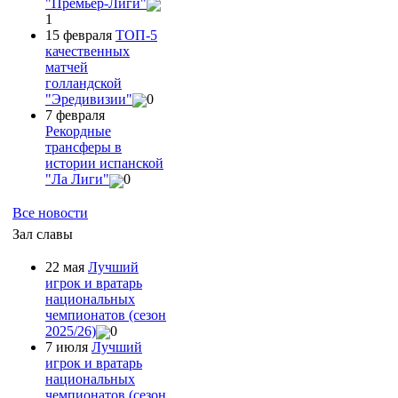
"Премьер-Лиги"
1
15 февраля
ТОП-5
качественных
матчей
голландской
"Эредивизии"
0
7 февраля
Рекордные
трансферы в
истории испанской
"Ла Лиги"
0
Все новости
Зал славы
22 мая
Лучший
игрок и вратарь
национальных
чемпионатов (сезон
2025/26)
0
7 июля
Лучший
игрок и вратарь
национальных
чемпионатов (сезон