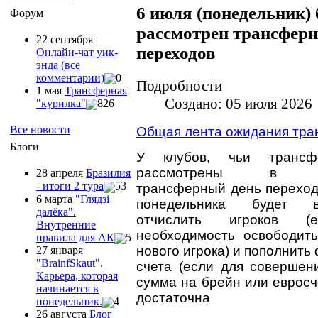
6 июля (понедельник) 
Форум
рассмотрен трансфер
22 сентября
переходов
Онлайн-чат уик-
энда (все
комментарии)
0
Подробности
1 мая
Трансферная
Создано: 05 июля 2026
"курилка"
826
Все новости
Общая лента ожидания тр
Блоги
У клубов, чьи трансф
рассмотрены в бл
28 апреля
Бразилия
- итоги 2 тура
53
трансферный день переходо
6 марта
"Глядзi
понедельника будет в
далёка".
отчислить игроков (
Внутренние
необходимость освободит
правила для АК
5
нового игрока) и пополнит
27 января
"ВrainfSkaut".
счета (если для совершен
Карьера, которая
сумма на брейн или евросч
начинается в
достаточна
понедельник.
4
26 августа
Блог