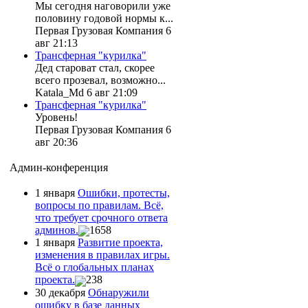
Мы сегодня наговорили уже
половину годовой нормы к...
Первая Грузовая Компания 6
авг 21:13
Трансферная "курилка"
Дед староват стал, скорее
всего прозевал, возможно...
Katala_Md 6 авг 21:09
Трансферная "курилка"
Уровень!
Первая Грузовая Компания 6
авг 20:36
Админ-конференция
1 января
Ошибки, протесты,
вопросы по правилам. Всё,
что требует срочного ответа
админов.
1658
1 января
Развитие проекта,
изменения в правилах игры.
Всё о глобальных планах
проекта.
238
30 декабря
Обнаружили
ошибку в базе данных