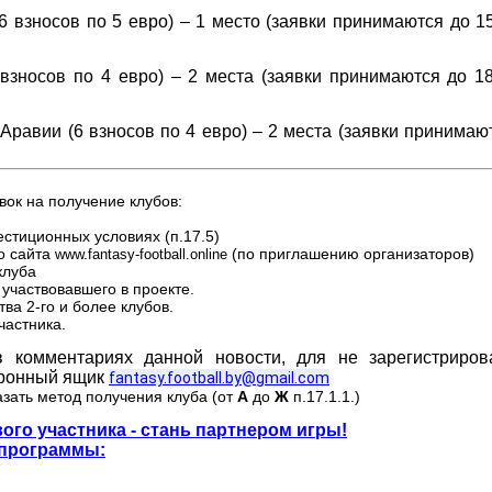
6 взносов по 5 евро)
– 1 место (заявки принимаются до 15
взносов по 4 евро) – 2 места (заявки принимаются до 18
равии (6 взносов по 4 евро) – 2 места (заявки принимаю
ок на получение клубов:
естиционных условиях (п.17.5)
го сайта
(по приглашению организаторов)
www.fantasy-football.online
клуба
 участвовавшего в проекте.
ва 2-го и более клубов.
частника.
 комментариях данной новости, для не зарегистриров
тронный ящик
fantasy.football.by@gmail.com
казать метод получения клуба (от
А
до
Ж
п.17.1.1.)
ого участника - стань партнером игры!
 программы: