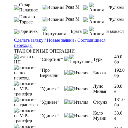
Сезар
Реал М
Фулхэм
Паласиос
Гонсало
Реал М
Фулхэм
Торрес
Горничек
Брага
Ньюкасл
Сделать заявку
/
Новые заявки
/
Состоявшиеся
переходы
ТРАНСФЕРНЫЕ ОПЕРАЦИИ
40.0
"Спортинг"
Турк
бр
"Про
192.0
Биссек
Верчелли"
бр
Луис
20.0
"Удинезе"
Милья
e
131.0
"Удинезе"
Стоунз
бр
Коло
33.0
"Удинезе"
Муани
e