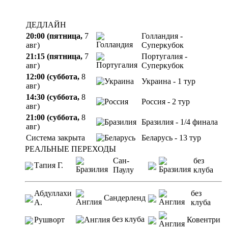
ДЕДЛАЙН
20:00 (пятница,
7
Голландия -
авг)
Суперкубок
21:15 (пятница,
7
Португалия -
авг)
Суперкубок
12:00 (суббота,
8
Украина - 1 тур
авг)
14:30 (суббота,
8
Россия - 2 тур
авг)
21:00 (суббота,
8
Бразилия - 1/4 финала
авг)
Система закрыта
Беларусь - 13 тур
РЕАЛЬНЫЕ ПЕРЕХОДЫ
Сан-
без
Тапия Г.
Паулу
клуба
Абдуллахи
без
Сандерленд
А.
клуба
без клуба
Рушворт
Ковентри