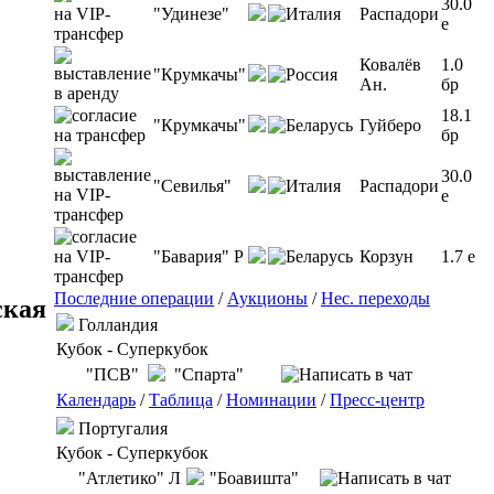
30.0
"Удинезе"
Распадори
e
Ковалёв
1.0
"Крумкачы"
Ан.
бр
18.1
"Крумкачы"
Гуйберо
бр
30.0
"Севилья"
Распадори
e
"Бавария" Р
Корзун
1.7 e
Последние операции
/
Аукционы
/
Нес. переходы
ская
Голландия
Кубок - Суперкубок
"ПСВ"
"Спарта"
Календарь
/
Таблица
/
Номинации
/
Пресс-центр
Португалия
Кубок - Суперкубок
"Атлетико" Л
"Боавишта"