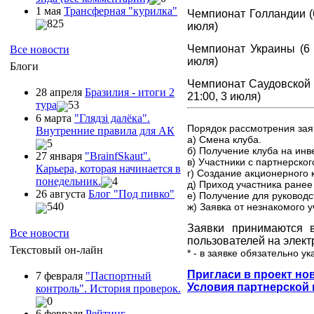
1 мая
Трансферная "курилка"
Чемпионат Голландии (
825
июля)
Чемпионат Украины (6 
Все новости
июля)
Блоги
Чемпионат Саудовской А
28 апреля
Бразилия - итоги 2
21:00, 3 июля)
тура
53
6 марта
"Глядзi далёка".
Порядок рассмотрения заяв
Внутренние правила для АК
а) Смена клуба.
5
б) Получение клуба на инв
27 января
"ВrainfSkaut".
в) Участники с партнерско
Карьера, которая начинается в
г) Создание акционерного 
понедельник.
4
д) Приход участника ранее
26 августа
Блог "Под пивко"
е) Получение для руководст
540
ж) Заявка от незнакомого у
Заявки принимаются в
Все новости
пользователей на элек
Текстовый он-лайн
* - в заявке обязательно у
Пригласи в проект нов
7 февраля
"Паспортный
Условия партнерской
контроль". История проверок.
0
6 февраля
Рейтинг