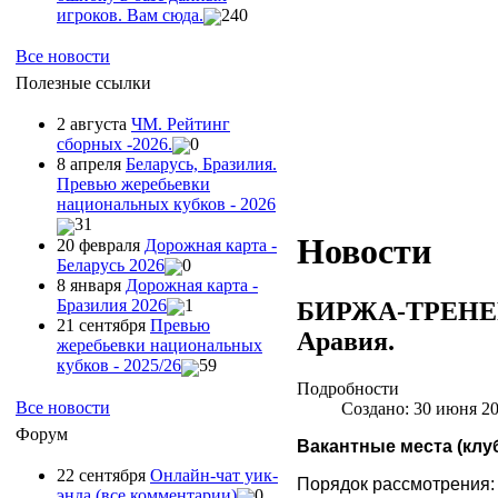
игроков. Вам сюда.
240
Все новости
Полезные ссылки
2 августа
ЧМ. Рейтинг
сборных -2026.
0
8 апреля
Беларусь, Бразилия.
Превью жеребьевки
национальных кубков - 2026
31
Новости
20 февраля
Дорожная карта -
Беларусь 2026
0
8 января
Дорожная карта -
Бразилия 2026
1
БИРЖА-ТРЕНЕРОВ
21 сентября
Превью
Аравия.
жеребьевки национальных
кубков - 2025/26
59
Подробности
Все новости
Создано: 30 июня 2
Форум
Вакантные места (клу
22 сентября
Онлайн-чат уик-
Порядок рассмотрения
энда (все комментарии)
0