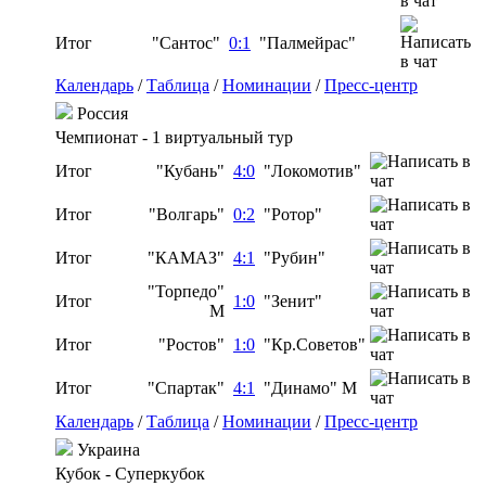
Итог
"Сантос"
0:1
"Палмейрас"
Календарь
/
Таблица
/
Номинации
/
Пресс-центр
Россия
Чемпионат - 1 виртуальный тур
Итог
"Кубань"
4:0
"Локомотив"
Итог
"Волгарь"
0:2
"Ротор"
Итог
"КАМАЗ"
4:1
"Рубин"
"Торпедо"
Итог
1:0
"Зенит"
М
Итог
"Ростов"
1:0
"Кр.Советов"
Итог
"Спартак"
4:1
"Динамо" М
Календарь
/
Таблица
/
Номинации
/
Пресс-центр
Украина
Кубок - Суперкубок