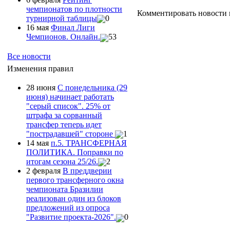
чемпионатов по плотности
Комментировать новости 
турнирной таблицы
0
16 мая
Финал Лиги
Чемпионов. Онлайн.
53
Все новости
Изменения правил
28 июня
С понедельника (29
июня) начинает работать
"серый список". 25% от
штрафа за сорванный
трансфер теперь идет
"пострадавшей" стороне
1
14 мая
п.5. ТРАНСФЕРНАЯ
ПОЛИТИКА. Поправки по
итогам сезона 25/26.
2
2 февраля
В преддверии
первого трансферного окна
чемпионата Бразилии
реализован один из блоков
предложений из опроса
"Развитие проекта-2026".
0