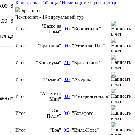
Календарь
/
Таблица
/
Номинации
/
Пресс-центр
:00, 3
Бразилия
Чемпионат - 16 виртуальный тур
:00, 3
"Васко да
Итог
0:0
"Коринтианс"
Гама"
тся до
Итог
"Бразилиа"
0:0
"Атлетико Пар"
Итог
"Крисиума"
2:0
"Брагантино"
Итог
"Гремио"
0:0
"Америка"
"Атлетико
Итог
0:0
"Интернасьональ"
анных
Мин"
"Сан-
Итог
0:0
"Ботафого"
Паулу"
Итог
"Боа"
0:2
"Вила-Нова"
/..