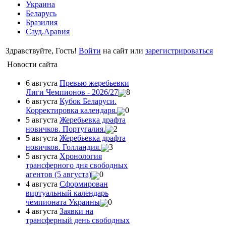
Украина
Беларусь
Бразилия
Сауд.Аравия
Здравствуйте, Гость!
Войти
на сайт или
зарегистрироваться
Новости сайта
6 августа
Превью жеребьевки
Лиги Чемпионов - 2026/27
8
6 августа
Кубок Беларуси.
Корректировка календаря.
0
5 августа
Жеребьевка драфта
новичков. Португалия.
2
5 августа
Жеребьевка драфта
новичков. Голландия.
3
5 августа
Хронология
трансферного дня свободных
агентов (5 августа)
0
4 августа
Сформирован
виртуальный календарь
чемпионата Украины
0
4 августа
Заявки на
трансферный день свободных