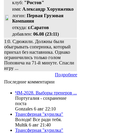
клуб:
"Ростов"
имя:
Александр Хорунженко
логин:
Первая Грузовая
Компания
откуда:
г.Саратов
добавлен:
06.08 (23:11)
1:0. Сдюжили. Должны были
обыгрывать соперника, который
приехал без наставника. Однако
ограничились только голом
Поповича на 71-й минуте. Спасли
игру ...
Подробнее
Последние комментарии
ЧМ-2028. Выборы тренеров ...
Португалия - сохранение
поста
Gonzales 6 авг 22:10
Трансферная "курилка"
Володя! Все ради тебя.
Multik 6 авг 21:40
Трансферная "курилка"