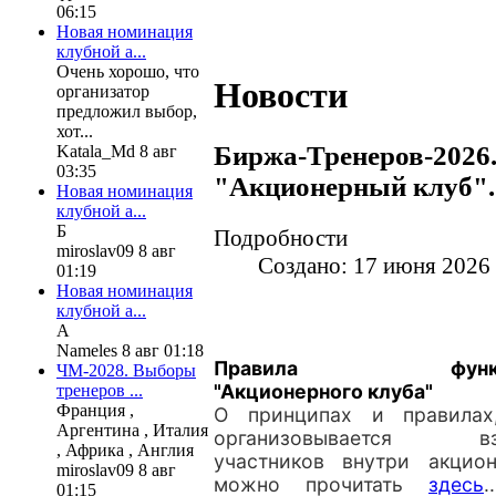
06:15
Новая номинация
клубной а...
Очень хорошо, что
Новости
организатор
предложил выбор,
хот...
Биржа-Тренеров-2026
Katala_Md 8 авг
03:35
"Акционерный клуб".
Новая номинация
клубной а...
Б
Подробности
miroslav09 8 авг
Создано: 17 июня 2026
01:19
Новая номинация
клубной а...
А
Nameles 8 авг 01:18
Правила функцио
ЧМ-2028. Выборы
"Акционерного клуба"
тренеров ...
Франция ,
О принципах и правилах
Аргентина , Италия
организовывается вза
, Африка , Англия
участников внутри акцио
miroslav09 8 авг
можно прочитать
здесь
.
01:15