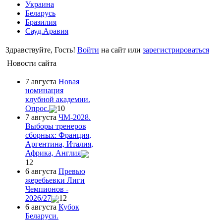
Украина
Беларусь
Бразилия
Сауд.Аравия
Здравствуйте, Гость!
Войти
на сайт или
зарегистрироваться
Новости сайта
7 августа
Новая
номинация
клубной академии.
Опрос.
10
7 августа
ЧМ-2028.
Выборы тренеров
сборных: Франция,
Аргентина, Италия,
Африка, Англия
12
6 августа
Превью
жеребьевки Лиги
Чемпионов -
2026/27
12
6 августа
Кубок
Беларуси.