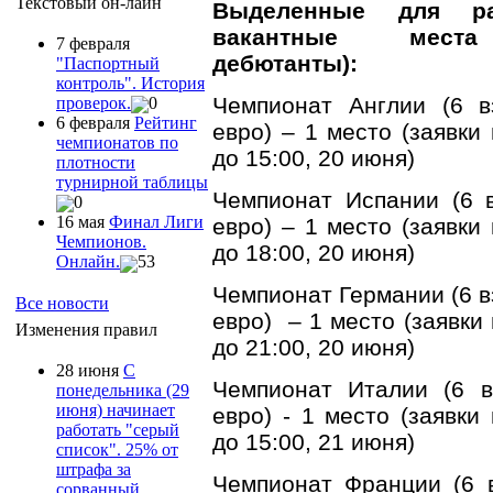
Текстовый он-лайн
Выделенные для ра
вакантные места
7 февраля
дебютанты):
"Паспортный
контроль". История
Чемпионат Англии (6 в
проверок.
0
6 февраля
Рейтинг
евро) – 1 место (заявки
чемпионатов по
до 15:00, 20 июня)
плотности
турнирной таблицы
Чемпионат Испании (6 
0
16 мая
Финал Лиги
евро) – 1 место (заявки
Чемпионов.
до 18:00, 20 июня)
Онлайн.
53
Чемпионат Германии (6 в
Все новости
евро) – 1 место (заявки
Изменения правил
до 21:00, 20 июня)
28 июня
С
Чемпионат Италии (6 в
понедельника (29
июня) начинает
евро) - 1 место (заявки
работать "серый
до 15:00, 21 июня)
список". 25% от
штрафа за
Чемпионат Франции (6 
сорванный