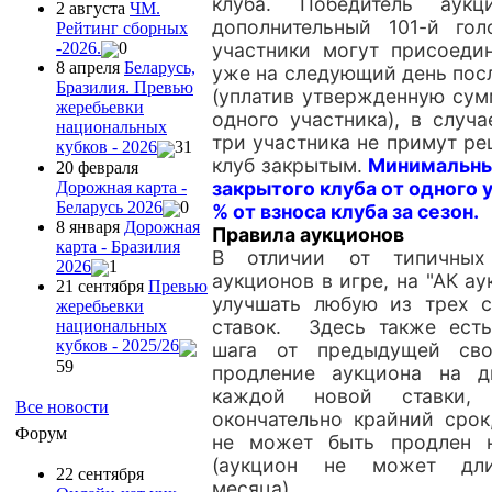
клуба. Победитель аукц
2 августа
ЧМ.
дополнительный 101-й гол
Рейтинг сборных
-2026.
0
участники могут присоедин
8 апреля
Беларусь,
уже на следующий день пос
Бразилия. Превью
(уплатив утвержденную сум
жеребьевки
одного участника), в случ
национальных
три участника не примут р
кубков - 2026
31
клуб закрытым.
Минимальны
20 февраля
закрытого клуба от одного у
Дорожная карта -
Беларусь 2026
0
% от взноса клуба за сезон.
8 января
Дорожная
Правила аукционов
карта - Бразилия
В отличии от типичных
2026
1
аукционов в игре, на "АК а
21 сентября
Превью
улучшать любую из трех 
жеребьевки
ставок. Здесь также ест
национальных
кубков - 2025/26
шага от предыдущей сво
59
продление аукциона на д
каждой новой ставки
Все новости
окончательно крайний срок
Форум
не может быть продлен н
(аукцион не может дли
22 сентября
месяца).