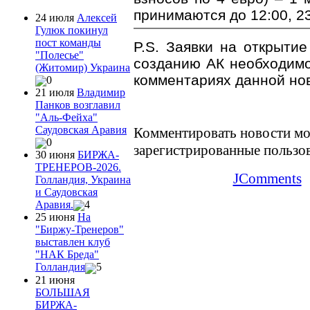
принимаются до 12:00, 2
24 июля
Алексей
Гулюк покинул
пост команды
P.S. Заявки на открытие
"Полесье"
созданию АК необходимо
(Житомир) Украина
комментариях данной но
0
21 июля
Владимир
Панков возглавил
"Аль-Фейха"
Саудовская Аравия
Комментировать новости мо
0
зарегистрированные пользо
30 июня
БИРЖА-
ТРЕНЕРОВ-2026.
JComments
Голландия, Украина
и Саудовская
Аравия.
4
25 июня
На
"Биржу-Тренеров"
выставлен клуб
"НАК Бреда"
Голландия
5
21 июня
БОЛЬШАЯ
БИРЖА-