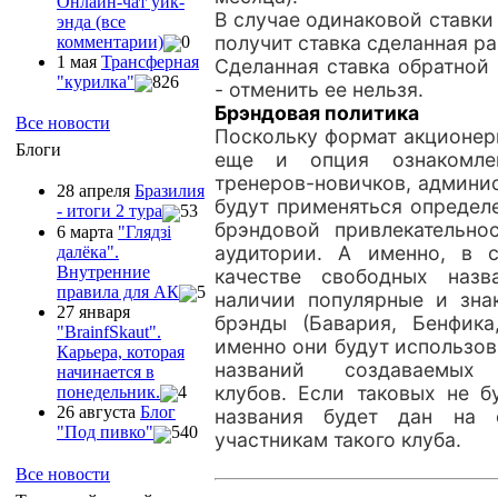
Онлайн-чат уик-
В случае одинаковой ставк
энда (все
получит ставка сделанная р
комментарии)
0
1 мая
Трансферная
Сделанная ставка обратной
"курилка"
826
- отменить ее нельзя.
Брэндовая политика
Все новости
Поскольку формат акционерн
Блоги
еще и опция ознакомле
тренеров-новичков, админи
28 апреля
Бразилия
будут применяться определ
- итоги 2 тура
53
брэндовой привлекательно
6 марта
"Глядзi
аудитории. А именно, в 
далёка".
Внутренние
качестве свободных назв
правила для АК
5
наличии популярные и зна
27 января
брэнды (Бавария, Бенфика
"ВrainfSkaut".
именно они будут использов
Карьера, которая
названий создаваемых 
начинается в
клубов. Если таковых не б
понедельник.
4
26 августа
Блог
названия будет дан на 
"Под пивко"
540
участникам такого клуба.
Все новости