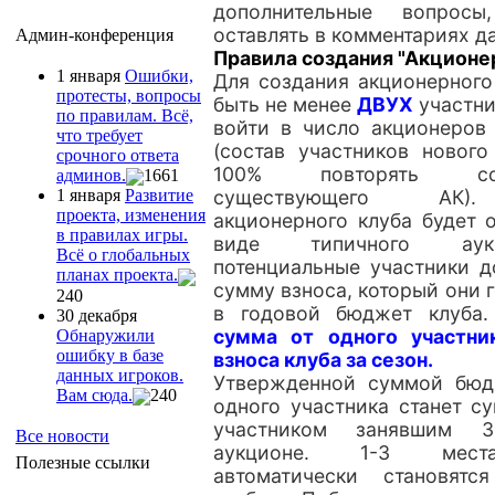
дополнительные вопрос
оставлять в комментариях д
Админ-конференция
Правила создания "Акционе
1 января
Ошибки,
Для создания акционерного
протесты, вопросы
быть не менее
ДВУХ
участн
по правилам. Всё,
войти в число акционеров 
что требует
(состав участников новог
срочного ответа
100% повторять с
админов.
1661
существующего АК)
1 января
Развитие
проекта, изменения
акционерного клуба будет 
в правилах игры.
виде типичного аук
Всё о глобальных
потенциальные участники д
планах проекта.
сумму взноса, который они 
240
в годовой бюджет клуба
30 декабря
сумма от одного участн
Обнаружили
ошибку в базе
взноса клуба за сезон.
данных игроков.
Утвержденной суммой бюд
Вам сюда.
240
одного участника станет с
участником занявшим 
Все новости
аукционе. 1-3 мест
Полезные ссылки
автоматически становятс