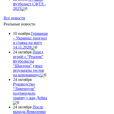
футболист СФТЛ -
2025
0
Все новости
Реальные новости
10 ноября
Германия
– Украина: прогноз
и ставка на матч
14.11.2020
0
24 октября
Перед
игрой с “Реалом”
футболисты
“Шахтера” узнал
результаты тестов
на коронавирус
0
24 октября
Руководство
“Ливерпуля”
подтвердило
травму у ван Дейка
0
24 октября
После
выхода Ярмоленко