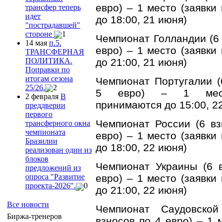
евро) – 1 место (заявки
трансфер теперь
идет
до 18:00, 21 июня)
"пострадавшей"
стороне
1
Чемпионат Голландии (6 
14 мая
п.5.
евро) – 1 место (заявки
ТРАНСФЕРНАЯ
ПОЛИТИКА.
до 21:00, 21 июня)
Поправки по
итогам сезона
Чемпионат Португалии (
25/26.
2
5 евро) – 1 мест
2 февраля
В
принимаются до 15:00, 2
преддверии
первого
Чемпионат России (6 вз
трансферного окна
чемпионата
евро) – 1 место (заявки
Бразилии
до 18:00, 22 июня)
реализован один из
блоков
Чемпионат Украины (6 
предложений из
опроса "Развитие
евро) – 1 место (заявки
проекта-2026".
0
до 21:00, 22 июня)
Все новости
Чемпионат Саудовско
Биржа-тренеров
взносов по 4 евро) – 1 