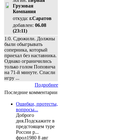
логин:
Первая
Грузовая
Компания
откуда:
г.Саратов
добавлен:
06.08
(23:11)
1:0. Сдюжили. Должны
были обыгрывать
соперника, который
приехал без наставника.
Однако ограничились
только голом Поповича
на 71-й минуте. Спасли
игру ...
Подробнее
Последние комментарии
Ошибки, протесты,
вопросы...
Доброго
дня.Подскажите в
предстоящем туре
России р...
фрол1980 8 авг