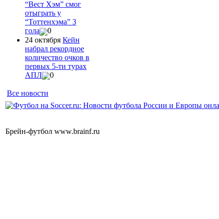
“Вест Хэм” смог
отыграть у
“Тоттенхэма” 3
гола
0
24 октября
Кейн
набрал рекордное
количество очков в
первых 5-ти турах
АПЛ
0
Все новости
Брейн-футбол www.brainf.ru