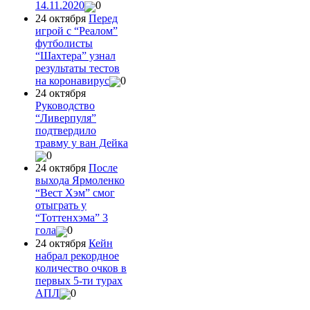
14.11.2020
0
24 октября
Перед
игрой с “Реалом”
футболисты
“Шахтера” узнал
результаты тестов
на коронавирус
0
24 октября
Руководство
“Ливерпуля”
подтвердило
травму у ван Дейка
0
24 октября
После
выхода Ярмоленко
“Вест Хэм” смог
отыграть у
“Тоттенхэма” 3
гола
0
24 октября
Кейн
набрал рекордное
количество очков в
первых 5-ти турах
АПЛ
0