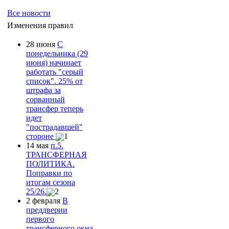
Все новости
Изменения правил
28 июня
С
понедельника (29
июня) начинает
работать "серый
список". 25% от
штрафа за
сорванный
трансфер теперь
идет
"пострадавшей"
стороне
1
14 мая
п.5.
ТРАНСФЕРНАЯ
ПОЛИТИКА.
Поправки по
итогам сезона
25/26.
2
2 февраля
В
преддверии
первого
трансферного окна