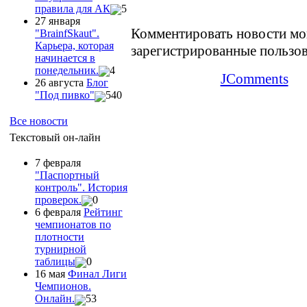
правила для АК
5
27 января
Комментировать новости мо
"ВrainfSkaut".
Карьера, которая
зарегистрированные пользов
начинается в
понедельник.
4
JComments
26 августа
Блог
"Под пивко"
540
Все новости
Текстовый он-лайн
7 февраля
"Паспортный
контроль". История
проверок.
0
6 февраля
Рейтинг
чемпионатов по
плотности
турнирной
таблицы
0
16 мая
Финал Лиги
Чемпионов.
Онлайн.
53