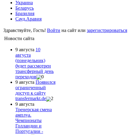
Украина
Беларусь
Бразилия
Сауд.Аравия
Здравствуйте, Гость!
Войти
на сайт или
зарегистрироваться
Новости сайта
9 августа
10
августа
(понедельник)
будет рассмотрен
трансферный день
переходов
0
9 августа
Появился
ограниченный
доступ к сайту
transfermarkt.de
2
9 августа
Тренерская смена
амплуа.
Чемпионаты
Голландии и
Португалии -