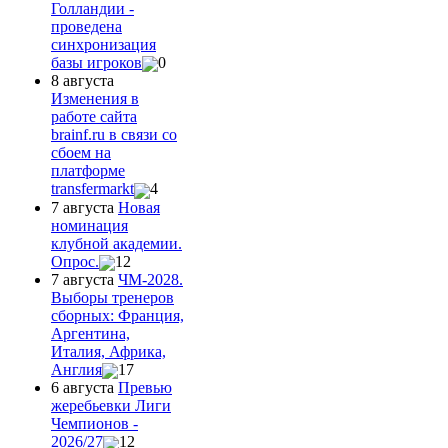
Голландии -
проведена
синхронизация
базы игроков
0
8 августа
Изменения в
работе сайта
brainf.ru в связи со
сбоем на
платформе
transfermarkt
4
7 августа
Новая
номинация
клубной академии.
Опрос.
12
7 августа
ЧМ-2028.
Выборы тренеров
сборных: Франция,
Аргентина,
Италия, Африка,
Англия
17
6 августа
Превью
жеребьевки Лиги
Чемпионов -
2026/27
12