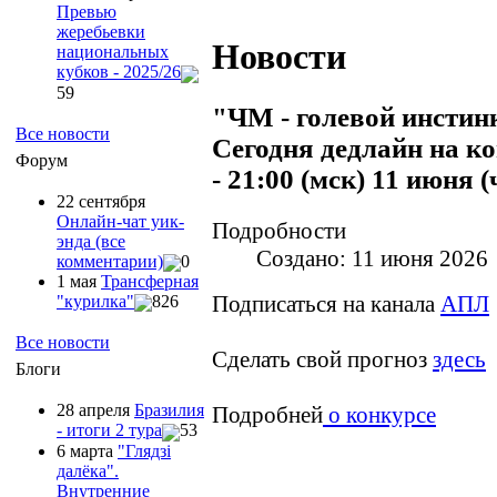
Превью
жеребьевки
Новости
национальных
кубков - 2025/26
59
"ЧМ - голевой инстин
Все новости
Сегодня дедлайн на ко
Форум
- 21:00 (мск) 11 июня (
22 сентября
Онлайн-чат уик-
Подробности
энда (все
Создано: 11 июня 2026
комментарии)
0
1 мая
Трансферная
Подписаться на канала
АПЛ
"курилка"
826
Все новости
Сделать свой прогноз
здесь
Блоги
28 апреля
Бразилия
Подробней
о конкурсе
- итоги 2 тура
53
6 марта
"Глядзi
далёка".
Внутренние