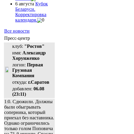
6 августа
Кубок
Беларуси.
Корректировка
календаря.
0
Все новости
Пресс-центр
клуб:
"Ростов"
имя:
Александр
Хорунженко
логин:
Первая
Грузовая
Компания
откуда:
г.Саратов
добавлен:
06.08
(23:11)
1:0. Сдюжили. Должны
были обыгрывать
соперника, который
приехал без наставника.
Однако ограничились
только голом Поповича
на 71-й минуте. Спасли