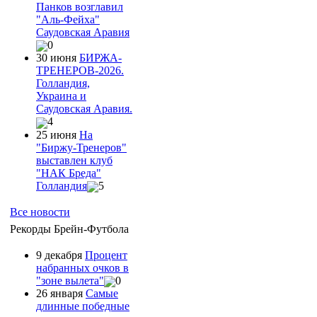
Панков возглавил
"Аль-Фейха"
Саудовская Аравия
0
30 июня
БИРЖА-
ТРЕНЕРОВ-2026.
Голландия,
Украина и
Саудовская Аравия.
4
25 июня
На
"Биржу-Тренеров"
выставлен клуб
"НАК Бреда"
Голландия
5
Все новости
Рекорды Брейн-Футбола
9 декабря
Процент
набранных очков в
"зоне вылета"
0
26 января
Самые
длинные победные