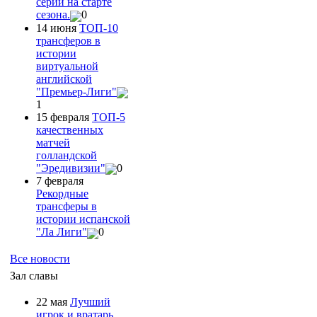
серии на старте
сезона.
0
14 июня
ТОП-10
трансферов в
истории
виртуальной
английской
"Премьер-Лиги"
1
15 февраля
ТОП-5
качественных
матчей
голландской
"Эредивизии"
0
7 февраля
Рекордные
трансферы в
истории испанской
"Ла Лиги"
0
Все новости
Зал славы
22 мая
Лучший
игрок и вратарь