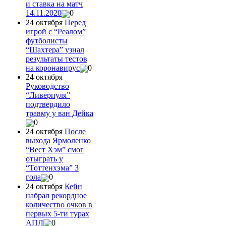
и ставка на матч
14.11.2020
0
24 октября
Перед
игрой с “Реалом”
футболисты
“Шахтера” узнал
результаты тестов
на коронавирус
0
24 октября
Руководство
“Ливерпуля”
подтвердило
травму у ван Дейка
0
24 октября
После
выхода Ярмоленко
“Вест Хэм” смог
отыграть у
“Тоттенхэма” 3
гола
0
24 октября
Кейн
набрал рекордное
количество очков в
первых 5-ти турах
АПЛ
0