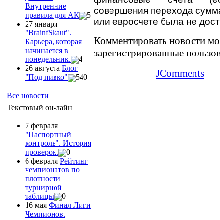
Внутренние
совершения перехода сумм
правила для АК
5
или евросчете была не дост
27 января
"ВrainfSkaut".
Комментировать новости мо
Карьера, которая
начинается в
зарегистрированные пользов
понедельник.
4
26 августа
Блог
JComments
"Под пивко"
540
Все новости
Текстовый он-лайн
7 февраля
"Паспортный
контроль". История
проверок.
0
6 февраля
Рейтинг
чемпионатов по
плотности
турнирной
таблицы
0
16 мая
Финал Лиги
Чемпионов.