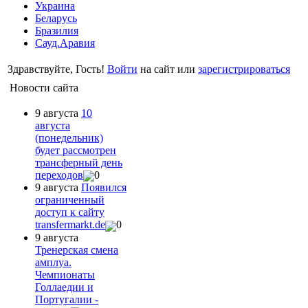
Украина
Беларусь
Бразилия
Сауд.Аравия
Здравствуйте, Гость!
Войти
на сайт или
зарегистрироваться
Новости сайта
9 августа
10
августа
(понедельник)
будет рассмотрен
трансферный день
переходов
0
9 августа
Появился
ограниченный
доступ к сайту
transfermarkt.de
0
9 августа
Тренерская смена
амплуа.
Чемпионаты
Голлаедии и
Португалии -