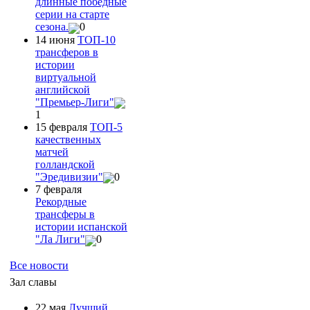
длинные победные
серии на старте
сезона.
0
14 июня
ТОП-10
трансферов в
истории
виртуальной
английской
"Премьер-Лиги"
1
15 февраля
ТОП-5
качественных
матчей
голландской
"Эредивизии"
0
7 февраля
Рекордные
трансферы в
истории испанской
"Ла Лиги"
0
Все новости
Зал славы
22 мая
Лучший