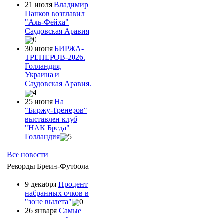
21 июля
Владимир
Панков возглавил
"Аль-Фейха"
Саудовская Аравия
0
30 июня
БИРЖА-
ТРЕНЕРОВ-2026.
Голландия,
Украина и
Саудовская Аравия.
4
25 июня
На
"Биржу-Тренеров"
выставлен клуб
"НАК Бреда"
Голландия
5
Все новости
Рекорды Брейн-Футбола
9 декабря
Процент
набранных очков в
"зоне вылета"
0
26 января
Самые