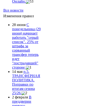
Онлайн.
53
Все новости
Изменения правил
28 июня
С
понедельника (29
июня) начинает
работать "серый
список". 25% от
штрафа за
сорванный
трансфер теперь
идет
"пострадавшей"
стороне
1
14 мая
п.5.
ТРАНСФЕРНАЯ
ПОЛИТИКА.
Поправки по
итогам сезона
25/26.
2
2 февраля
В
преддверии
первого