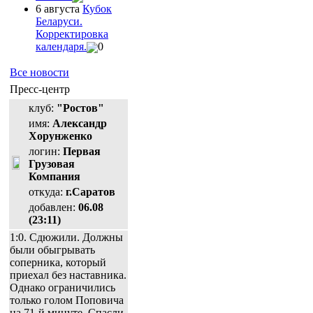
6 августа
Кубок
Беларуси.
Корректировка
календаря.
0
Все новости
Пресс-центр
клуб:
"Ростов"
имя:
Александр
Хорунженко
логин:
Первая
Грузовая
Компания
откуда:
г.Саратов
добавлен:
06.08
(23:11)
1:0. Сдюжили. Должны
были обыгрывать
соперника, который
приехал без наставника.
Однако ограничились
только голом Поповича
на 71-й минуте. Спасли