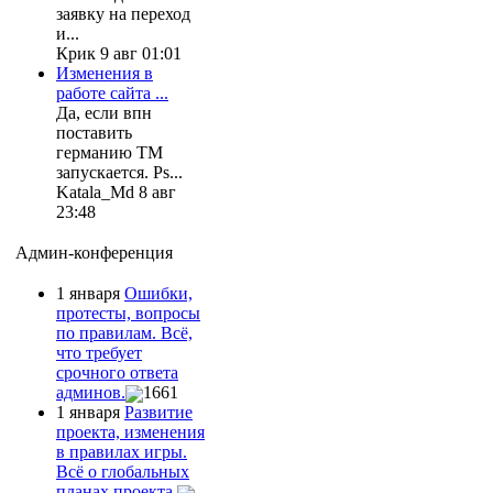
заявку на переход
и...
Крик 9 авг 01:01
Изменения в
работе сайта ...
Да, если впн
поставить
германию ТМ
запускается. Ps...
Katala_Md 8 авг
23:48
Админ-конференция
1 января
Ошибки,
протесты, вопросы
по правилам. Всё,
что требует
срочного ответа
админов.
1661
1 января
Развитие
проекта, изменения
в правилах игры.
Всё о глобальных
планах проекта.