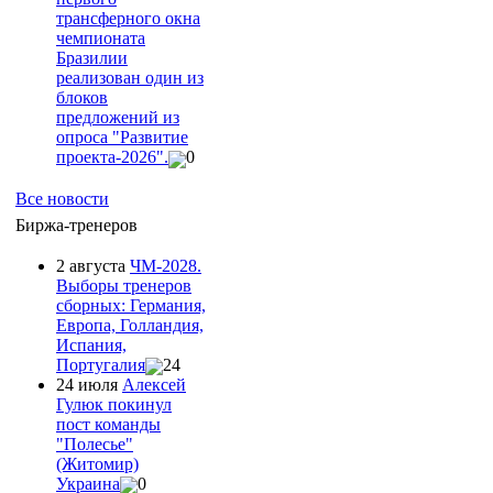
трансферного окна
чемпионата
Бразилии
реализован один из
блоков
предложений из
опроса "Развитие
проекта-2026".
0
Все новости
Биржа-тренеров
2 августа
ЧМ-2028.
Выборы тренеров
сборных: Германия,
Европа, Голландия,
Испания,
Португалия
24
24 июля
Алексей
Гулюк покинул
пост команды
"Полесье"
(Житомир)
Украина
0