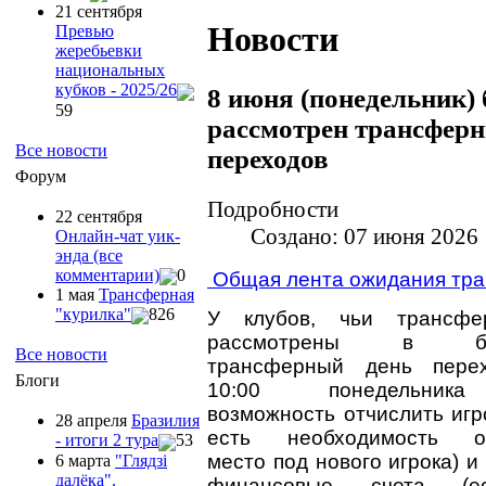
21 сентября
Новости
Превью
жеребьевки
национальных
кубков - 2025/26
8 июня (понедельник) 
59
рассмотрен трансфер
Все новости
переходов
Форум
Подробности
22 сентября
Создано: 07 июня 2026
Онлайн-чат уик-
энда (все
комментарии)
0
Общая лента ожидания тр
1 мая
Трансферная
"курилка"
826
У клубов, чьи трансфе
рассмотрены в бл
Все новости
трансферный день пере
Блоги
10:00 понедельник
возможность отчислить игр
28 апреля
Бразилия
есть необходимость ос
- итоги 2 тура
53
место под нового игрока) и
6 марта
"Глядзi
далёка".
финансовые счета (е