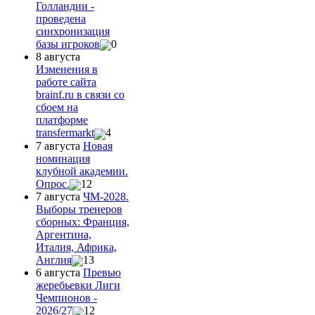
Голландии -
проведена
синхронизация
базы игроков
0
8 августа
Изменения в
работе сайта
brainf.ru в связи со
сбоем на
платформе
transfermarkt
4
7 августа
Новая
номинация
клубной академии.
Опрос.
12
7 августа
ЧМ-2028.
Выборы тренеров
сборных: Франция,
Аргентина,
Италия, Африка,
Англия
13
6 августа
Превью
жеребьевки Лиги
Чемпионов -
2026/27
12