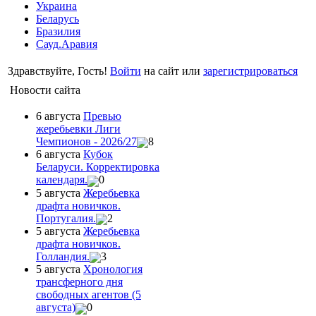
Украина
Беларусь
Бразилия
Сауд.Аравия
Здравствуйте, Гость!
Войти
на сайт или
зарегистрироваться
Новости сайта
6 августа
Превью
жеребьевки Лиги
Чемпионов - 2026/27
8
6 августа
Кубок
Беларуси. Корректировка
календаря.
0
5 августа
Жеребьевка
драфта новичков.
Португалия.
2
5 августа
Жеребьевка
драфта новичков.
Голландия.
3
5 августа
Хронология
трансферного дня
свободных агентов (5
августа)
0