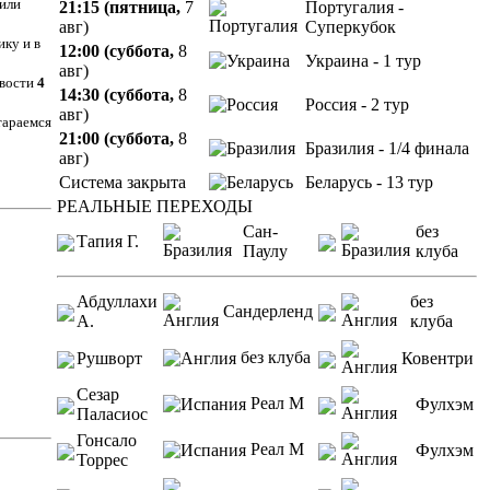
рили
21:15 (пятница,
7
Португалия -
авг)
Суперкубок
ку и в
12:00 (суббота,
8
Украина - 1 тур
авг)
овости
4
14:30 (суббота,
8
Россия - 2 тур
авг)
тараемся
21:00 (суббота,
8
Бразилия - 1/4 финала
авг)
Система закрыта
Беларусь - 13 тур
РЕАЛЬНЫЕ ПЕРЕХОДЫ
Сан-
без
Тапия Г.
Паулу
клуба
Абдуллахи
без
Сандерленд
А.
клуба
без клуба
Рушворт
Ковентри
Сезар
Реал М
Фулхэм
Паласиос
Гонсало
Реал М
Фулхэм
Торрес