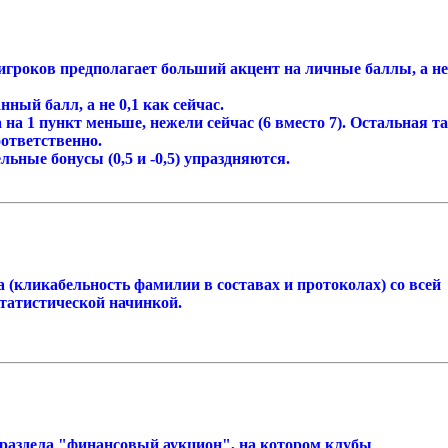
 игроков предполагает больший акцент на личные баллы, а не
нный балл, а не 0,1 как сейчас.
на 1 пункт меньше, нежели сейчас (6 вместо 7). Остальная т
оответственно.
ьные бонусы (0,5 и -0,5) упраздняются.
 (кликабельность фамилии в составах и протоколах) со всей
татистической начинкой.
 раздела "финансовый аукцион", на котором клубы