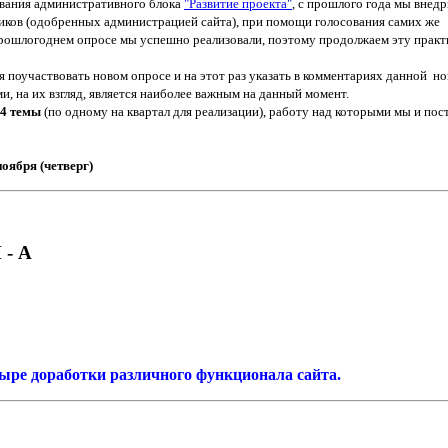
вания административного блока
"Развитие проекта"
, c прошлого года мы внед
иков (одобренных администрацией сайта), при помощи голосования самих же
рошлогоднем опросе мы успешно реализовали, поэтому продолжаем эту практи
я поучаствовать новом опросе и на этот раз указать в комментариях данной н
и, на их взгляд, является наиболее важным на данный момент.
4 темы
(по одному на квартал для реализации)
, работу над которыми мы и пос
ноября (четверг)
- А
ыре доработки различного функционала сайта.