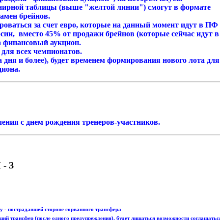
нирной таблицы (выше "желтой линии") смогут в формате
замен брейнов.
оваться за счет евро, которые на данный момент идут в ПФ
рсии, вместо 45% от продажи брейнов (которые сейчас идут в
а финансовый аукцион.
для всех чемпионатов.
 дня и более), будет временем формирования нового лота для
циона.
ения с днем рождения тренеров-участников.
- З
у - пострадавшей стороне сорванного трансфера
вший трансфер (после одного предупреждения), будет лишаться возможности соглашатьс