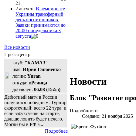
21
2 августа
В чемпионате
Украины трансферный
день воспитанников.
Заявки принимаются до
20-00 понедельника 3
августа
0
Все новости
Пресс-центр
клуб:
"КАМАЗ"
имя:
Юрий Гапоненко
логин:
Yuran
Новости
откуда:
г.Речица
добавлен:
06.08 (15:55)
Блок "Развитие про
Дебютный матч в России
получился победным. Турнир
скоротечный: всего 22 тура, и
Подробности
если забуксуешь на старте,
Создано: 21 ноября 2025
дальше ловить будет нечего.
Могли бы в РФ з...
Подробнее