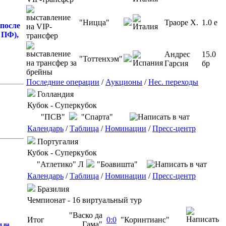
"Ницца"
Траоре Х.
1.0 e
 после
 ПФ),
Андрес
15.0
"Тоттенхэм"
Гарсия
бр
Последние операции
/
Аукционы
/
Нес. переходы
Голландия
Кубок - Суперкубок
"ПСВ"
"Спарта"
Календарь
/
Таблица
/
Номинации
/
Пресс-центр
Португалия
Кубок - Суперкубок
"Атлетико" Л
"Боавишта"
Календарь
/
Таблица
/
Номинации
/
Пресс-центр
Бразилия
Чемпионат - 16 виртуальный тур
"Васко да
Итог
0:0
"Коринтианс"
Гама"
я на