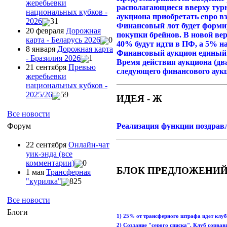
жеребьевки
располагающиеся вверху тур
национальных кубков -
аукциона приобретать евро в
2026
31
Финансовый лот будет формир
20 февраля
Дорожная
покупки брейнов. В новой ве
карта - Беларусь 2026
0
40% будут идти в ПФ, а 5% н
8 января
Дорожная карта
Финансовый аукцион единый 
- Бразилия 2026
1
Время действия аукциона (два
21 сентября
Превью
следующего финансового аук
жеребьевки
национальных кубков -
2025/26
59
ИДЕЯ - Ж
Все новости
Форум
Реализация функции поздравл
22 сентября
Онлайн-чат
уик-энда (все
комментарии)
0
БЛОК ПРЕДЛОЖЕНИЙ 
1 мая
Трансферная
"курилка"
825
Все новости
Блоги
1) 25% от трансферного штрафа идет клуб
2) Создание "серого списка". Клуб сорва