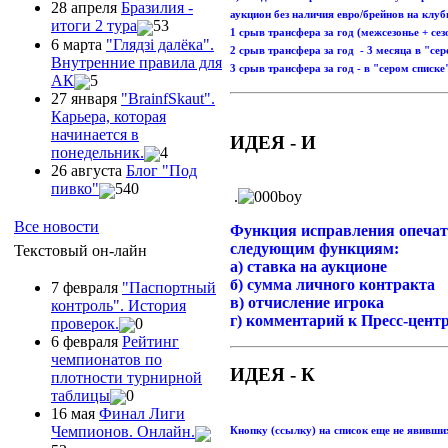
28 апреля
Бразилия -
аукцион без наличия евро/брейнов на клуб
итоги 2 тура
53
1 срыв трансфера за год (межсезонье + сез
6 марта
"Глядзi далёка".
2 срыв трансфера за год - 3 месяца в "се
Внутренние правила для
3 срыв трансфера за год - в "сером списке
АК
5
27 января
"ВrainfSkaut".
Карьера, которая
начинается в
ИДЕЯ - И
понедельник.
4
26 августа
Блог "Под
пивко"
540
.
Все новости
Функция исправления опечатк
следующим функциям:
Текстовый он-лайн
а) ставка на аукционе
б) сумма личного контракта
7 февраля
"Паспортный
в) отчисление игрока
контроль". История
г) комментарий к Пресс-цент
проверок.
0
6 февраля
Рейтинг
чемпионатов по
ИДЕЯ - К
плотности турнирной
таблицы
0
16 мая
Финал Лиги
Чемпионов. Онлайн.
Кнопку (ссылку) на список еще не явивши