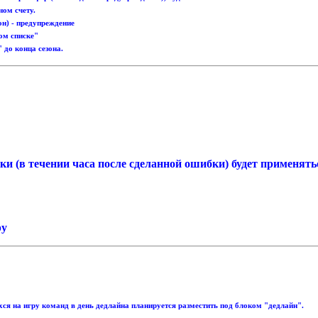
ном счету.
он) - предупреждение
ром списке"
" до конца сезона.
и (в течении часа после сделанной ошибки) будет применять
ру
хся на игру команд в день дедлайна планируется разместить под блоком "дедлайн".