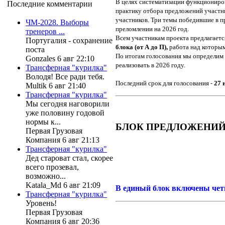
В целях систематизации функциониро
Последние комментарии
практику отбора предложений участн
участников. Три темы победившие в п
ЧМ-2028. Выборы
преломлении на 2026 год.
тренеров ...
Всем участникам проекта предлагаетс
Португалия - сохранение
блока (от А до П),
работа над которым
поста
По итогам голосования мы определим
Gonzales 6 авг 22:10
реализовать в 2026 году.
Трансферная "курилка"
Володя! Все ради тебя.
Последний срок для голосования -
27 
Multik 6 авг 21:40
Трансферная "курилка"
Мы сегодня наговорили
уже половину годовой
нормы к...
БЛОК ПРЕДЛОЖЕНИЙ 
Первая Грузовая
Компания 6 авг 21:13
Трансферная "курилка"
Дед староват стал, скорее
всего прозевал,
возможно...
Katala_Md 6 авг 21:09
В единый блок включены чет
Трансферная "курилка"
Уровень!
Первая Грузовая
Компания 6 авг 20:36