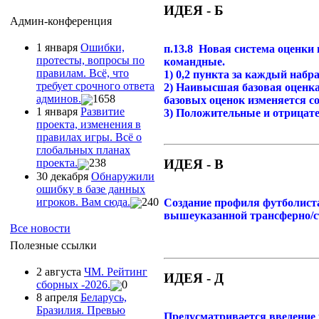
ИДЕЯ - Б
Админ-конференция
1 января
Ошибки,
п.13.8 Новая система оценки
протесты, вопросы по
командные.
правилам. Всё, что
1) 0,2 пункта за каждый набра
требует срочного ответа
2) Наивысшая базовая оценка 
админов.
1658
базовых оценок изменяется с
1 января
Развитие
3) Положительные и отрицател
проекта, изменения в
правилах игры. Всё о
глобальных планах
ИДЕЯ - В
проекта.
238
30 декабря
Обнаружили
ошибку в базе данных
игроков. Вам сюда.
240
Создание профиля футболиста
вышеуказанной трансферно/с
Все новости
Полезные ссылки
2 августа
ЧМ. Рейтинг
ИДЕЯ - Д
сборных -2026.
0
8 апреля
Беларусь,
Бразилия. Превью
Предусматривается введение