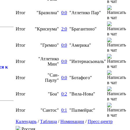
Итог
"Бразилиа"
0:0
"Атлетико Пар"
Итог
"Крисиума"
2:0
"Брагантино"
Итог
"Гремио"
0:0
"Америка"
"Атлетико
Итог
0:0
"Интернасьональ"
Мин"
ся к
"Сан-
Итог
0:0
"Ботафого"
Паулу"
Итог
"Боа"
0:2
"Вила-Нова"
Итог
"Сантос"
0:1
"Палмейрас"
Календарь
/
Таблица
/
Номинации
/
Пресс-центр
Россия