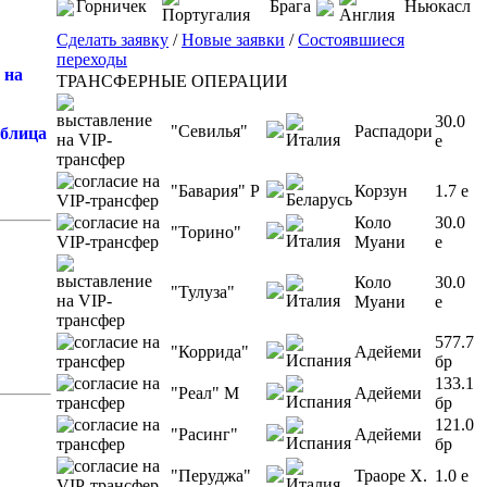
Горничек
Брага
Ньюкасл
Сделать заявку
/
Новые заявки
/
Состоявшиеся
переходы
 на
ТРАНСФЕРНЫЕ ОПЕРАЦИИ
30.0
"Севилья"
Распадори
аблица
e
"Бавария" Р
Корзун
1.7 e
Коло
30.0
"Торино"
Муани
e
Коло
30.0
"Тулуза"
Муани
e
577.7
"Коррида"
Адейеми
бр
133.1
"Реал" М
Адейеми
бр
121.0
"Расинг"
Адейеми
бр
"Перуджа"
Траоре Х.
1.0 e