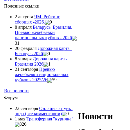
Полезные ссылки
2 августа
ЧМ. Рейтинг
сборных -2026.
0
8 апреля
Беларусь, Бразилия.
Превью жеребьевки
национальных кубков - 2026
31
20 февраля
Дорожная карта -
Беларусь 2026
0
8 января
Дорожная карта -
Бразилия 2026
1
21 сентября
Превью
жеребьевки национальных
кубков - 2025/26
59
Все новости
Форум
22 сентября
Онлайн-чат уик-
Новости
энда (все комментарии)
0
1 мая
Трансферная "курилка"
826