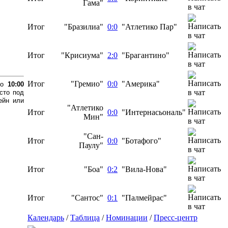
Гама"
Итог
"Бразилиа"
0:0
"Атлетико Пар"
Итог
"Крисиума"
2:0
"Брагантино"
Итог
"Гремио"
0:0
"Америка"
до
10:00
сто под
ейн или
"Атлетико
Итог
0:0
"Интернасьональ"
Мин"
"Сан-
Итог
0:0
"Ботафого"
Паулу"
Итог
"Боа"
0:2
"Вила-Нова"
Итог
"Сантос"
0:1
"Палмейрас"
Календарь
/
Таблица
/
Номинации
/
Пресс-центр