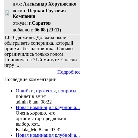
имя:
Александр Хорунженко
логин:
Первая Грузовая
Компания
откуда:
г.Саратов
добавлен:
06.08 (23:11)
1:0. Сдюжили. Должны были
обыгрывать соперника, который
приехал без наставника. Однако
ограничились только голом
Поповича на 71-й минуте. Спасли
игру ...
Подробнее
Последние комментарии
Ошибки, протесты, вопросы...
пойдет в зачет
admin 8 авг 08:22
Новая номинация клубной а...
Очень хорошо, что
организатор предложил
выбор, хот...
Katala_Md 8 авг 03:35
Новая номинация клубной а...