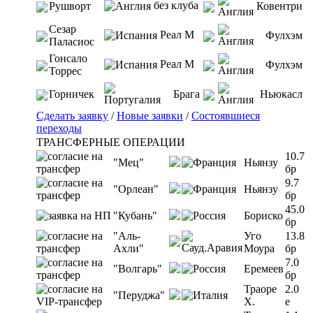
без клуба
Рушворт
Ковентри
Сезар
Реал М
Фулхэм
Паласиос
Гонсало
Реал М
Фулхэм
Торрес
Горничек
Брага
Ньюкасл
Сделать заявку
/
Новые заявки
/
Состоявшиеся
переходы
ТРАНСФЕРНЫЕ ОПЕРАЦИИ
10.7
"Мец"
Ньянзу
бр
9.7
"Орлеан"
Ньянзу
бр
45.0
"Кубань"
Бориско
бр
"Аль-
Уго
13.8
Ахли"
Моура
бр
7.0
"Волгарь"
Еремеев
бр
Траоре
2.0
"Перуджа"
Х.
e