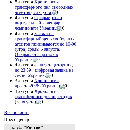
5 августа
Хронология
трансферного дня свободных
агентов (5 августа)
0
4 августа
Сформирован
виртуальный календарь
чемпионата Украины
0
4 августа
Заявки на
трансферный день свободных
агентов принимаются до 10-00
(утра) среды 5 августа.
Открывается рынок в
Украине.
0
4 августа
4 августа (вторник)
до 23:59 - цифровая заявка на
сезон. Украина.
0
3 августа
Хронология
драфта-2026 (Украина)
0
3 августа
Хронология
трансферного дня переходов
(3 августа)
0
Все новости
Пресс-центр
клуб:
"Ростов"