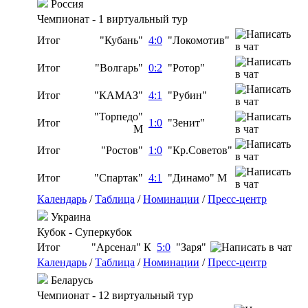
Россия
Чемпионат - 1 виртуальный тур
Итог
"Кубань"
4:0
"Локомотив"
Итог
"Волгарь"
0:2
"Ротор"
Итог
"КАМАЗ"
4:1
"Рубин"
"Торпедо"
Итог
1:0
"Зенит"
М
Итог
"Ростов"
1:0
"Кр.Советов"
Итог
"Спартак"
4:1
"Динамо" М
Календарь
/
Таблица
/
Номинации
/
Пресс-центр
Украина
Кубок - Суперкубок
Итог
"Арсенал" К
5:0
"Заря"
Календарь
/
Таблица
/
Номинации
/
Пресс-центр
Беларусь
Чемпионат - 12 виртуальный тур