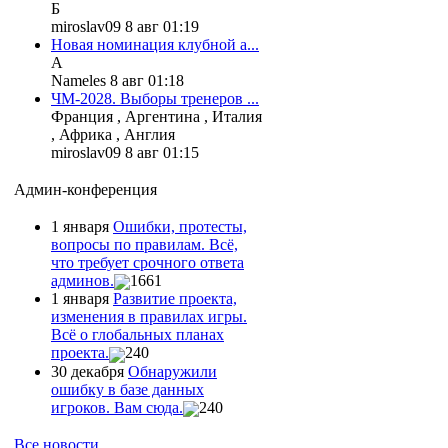
Б
miroslav09 8 авг 01:19
Новая номинация клубной а...
А
Nameles 8 авг 01:18
ЧМ-2028. Выборы тренеров ...
Франция , Аргентина , Италия
, Африка , Англия
miroslav09 8 авг 01:15
Админ-конференция
1 января
Ошибки, протесты,
вопросы по правилам. Всё,
что требует срочного ответа
админов.
1661
1 января
Развитие проекта,
изменения в правилах игры.
Всё о глобальных планах
проекта.
240
30 декабря
Обнаружили
ошибку в базе данных
игроков. Вам сюда.
240
Все новости