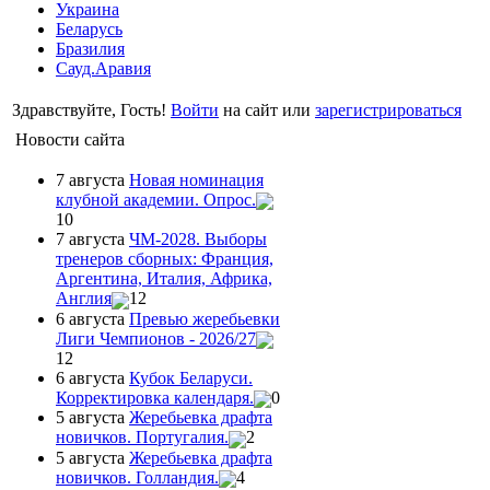
Украина
Беларусь
Бразилия
Сауд.Аравия
Здравствуйте, Гость!
Войти
на сайт или
зарегистрироваться
Новости сайта
7 августа
Новая номинация
клубной академии. Опрос.
10
7 августа
ЧМ-2028. Выборы
тренеров сборных: Франция,
Аргентина, Италия, Африка,
Англия
12
6 августа
Превью жеребьевки
Лиги Чемпионов - 2026/27
12
6 августа
Кубок Беларуси.
Корректировка календаря.
0
5 августа
Жеребьевка драфта
новичков. Португалия.
2
5 августа
Жеребьевка драфта
новичков. Голландия.
4