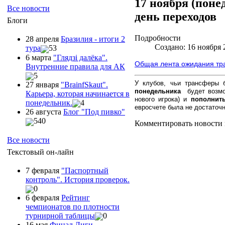
17 ноября (поне
Все новости
день переходов
Блоги
Подробности
28 апреля
Бразилия - итоги 2
Создано: 16 ноября 
тура
53
6 марта
"Глядзi далёка".
Общая лента ожидания тр
Внутренние правила для АК
5
У клубов, чьи трансферы
27 января
"ВrainfSkaut".
понедельника
будет возм
Карьера, которая начинается в
нового игрока) и
пополнит
понедельник.
4
евросчете была не достаточн
26 августа
Блог "Под пивко"
540
Комментировать новости 
Все новости
Текстовый он-лайн
7 февраля
"Паспортный
контроль". История проверок.
0
6 февраля
Рейтинг
чемпионатов по плотности
турнирной таблицы
0
16 мая
Финал Лиги