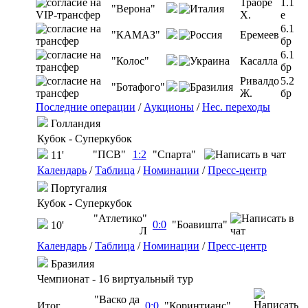
Траоре
1.1
"Верона"
Х.
e
6.1
"КАМАЗ"
Еремеев
бр
6.1
"Колос"
Касалла
бр
Ривалдо
5.2
"Ботафого"
Ж.
бр
Последние операции
/
Аукционы
/
Нес. переходы
Голландия
Кубок - Суперкубок
"ПСВ"
1:2
"Спарта"
11'
Календарь
/
Таблица
/
Номинации
/
Пресс-центр
Португалия
Кубок - Суперкубок
"Атлетико"
0:0
"Боавишта"
10'
Л
Календарь
/
Таблица
/
Номинации
/
Пресс-центр
Бразилия
Чемпионат - 16 виртуальный тур
"Васко да
Итог
0:0
"Коринтианс"