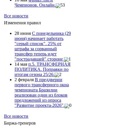
Чемпионов. Онлайн.
53
Все новости
Изменения правил
28 июня
С понедельника (29
июня) начинает работать
"серый список". 25% от
штрафа за сорванный
трансфер теперь идет
"пострадавшей" стороне
1
14 мая
п.5. ТРАНСФЕРНАЯ
ПОЛИТИКА. Поправки по
итогам сезона 25/26.
2
2 февраля
В преддверии
первого трансферного окна
чемпионата Бразилии
реализован один из блоков
предложений из опроса
"Развитие проекта-2026".
0
Все новости
Биржа-тренеров