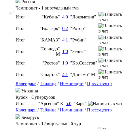
Россия
Чемпионат - 1 виртуальный тур
////
Итог
"Кубань"
4:0
"Локомотив"
Итог
"Волгарь"
0:2
"Ротор"
Итог
"КАМАЗ"
4:1
"Рубин"
"Торпедо"
Итог
1:0
"Зенит"
М
Итог
"Ростов"
1:0
"Кр.Советов"
Итог
"Спартак"
4:1
"Динамо" М
Календарь
/
Таблица
/
Номинации
/
Пресс-центр
Украина
Кубок - Суперкубок
Итог
"Арсенал" К
5:0
"Заря"
Календарь
/
Таблица
/
Номинации
/
Пресс-центр
Беларусь
Чемпионат - 12 виртуальный тур