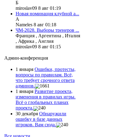
Б
miroslav09 8 авг 01:19
Новая номинация клубной а...
А
Nameles 8 авг 01:18
ЧМ-2028. Выборы тренеров ...
Франция , Аргентина , Италия
, Африка , Англия
miroslav09 8 авг 01:15
Админ-конференция
1 января
Ошибки, протесты,
вопросы по правилам. Всё,
что требует срочного ответа
админов.
1661
1 января
Развитие проекта,
изменения в правилах игры.
Всё о глобальных планах
проекта.
240
30 декабря
Обнаружили
ошибку в базе данных
игроков. Вам сюда.
240
Все новости