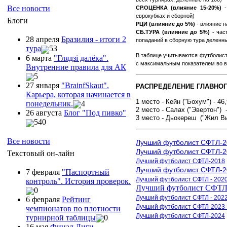
Все новости
СР.ОЦЕНКА (влияние 15-20%)
-
еврокубках и сборной)
Блоги
РЦИ (влияние до 5%)
- влияние н
СБ.ТУРА (влияние до 5%) -
част
28 апреля
Бразилия - итоги 2
попаданий в сборную тура деленны
тура
53
В таблице учитываются футболист
6 марта
"Глядзi далёка".
с максимальным показателем во 
Внутренние правила для АК
5
27 января
"ВrainfSkaut".
РАСПРЕДЕЛЕНИЕ ГЛАВНОГ
Карьера, которая начинается в
1 место - Кейн ("Бохум") - 46
понедельник.
4
2 место - Салах ("Эвертон")
26 августа
Блог "Под пивко"
3 место - Дьокереш ("Жил Ви
540
Все новости
Лучший футболист СФТЛ-2
Лучший футболист СФТЛ-2
Текстовый он-лайн
Лучший футболист СФТЛ
-2018
Лучший футболист СФТЛ-2
7 февраля
"Паспортный
Лучший футболист
СФТЛ - 202
контроль". История проверок.
Лучший футболист
СФТЛ 
0
Лучший футболист СФТЛ
- 202
6 февраля
Рейтинг
Лучший футболист СФТЛ
-2023
чемпионатов по плотности
Лучший
футболист
СФТЛ-2024
турнирной таблицы
0
16 мая
Финал Лиги