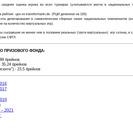
 средняя оценка игрока во всех турнирах (учитываются матчи в национальных т
а рейтинг цен из transfermarkt.de (РЦИ деленное на 100)
ота делегирования в символические сборные своих национальных чемпионатов (ко
е на количество виртуальных игр).
ы сыгравшие не менее чем в половине реальных (трети виртуальных) игр сезона, в 
всем СФТЛ.
О ПРИЗОВОГО ФОНДА:
,99 брейнов
- 35,24 брейнов
сенте") - 23
,5 брейнов
016
017
019
0
- 2021
2