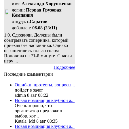
имя:
Александр Хорунженко
логин:
Первая Грузовая
Компания
откуда:
г.Саратов
добавлен:
06.08 (23:11)
1:0. Сдюжили. Должны были
обыгрывать соперника, который
приехал без наставника. Однако
ограничились только голом
Поповича на 71-й минуте. Спасли
игру ...
Подробнее
Последние комментарии
Ошибки, протесты, вопросы...
пойдет в зачет
admin 8 авг 08:22
Новая номинация клубной а...
Очень хорошо, что
организатор предложил
выбор, хот...
Katala_Md 8 авг 03:35
Новая номинация клубной а...