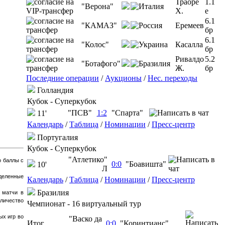
Траоре
1.1
"Верона"
Х.
e
6.1
"КАМАЗ"
Еремеев
бр
6.1
"Колос"
Касалла
бр
Ривалдо
5.2
"Ботафого"
Ж.
бр
Последние операции
/
Аукционы
/
Нес. переходы
Голландия
Кубок - Суперкубок
"ПСВ"
1:2
"Спарта"
11'
Календарь
/
Таблица
/
Номинации
/
Пресс-центр
Португалия
Кубок - Суперкубок
"Атлетико"
о баллы с
0:0
"Боавишта"
10'
Л
 деленные
Календарь
/
Таблица
/
Номинации
/
Пресс-центр
Бразилия
 матчи в
оличество
Чемпионат - 16 виртуальный тур
ых игр во
"Васко да
Итог
0:0
"Коринтианс"