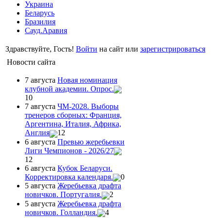
Украина
Беларусь
Бразилия
Сауд.Аравия
Здравствуйте, Гость!
Войти
на сайт или
зарегистрироваться
Новости сайта
7 августа
Новая номинация
клубной академии. Опрос.
10
7 августа
ЧМ-2028. Выборы
тренеров сборных: Франция,
Аргентина, Италия, Африка,
Англия
12
6 августа
Превью жеребьевки
Лиги Чемпионов - 2026/27
12
6 августа
Кубок Беларуси.
Корректировка календаря.
0
5 августа
Жеребьевка драфта
новичков. Португалия.
2
5 августа
Жеребьевка драфта
новичков. Голландия.
4