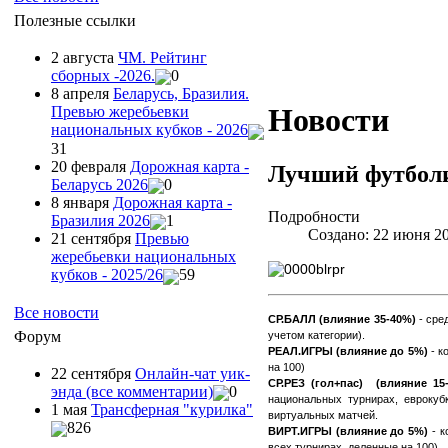
Полезные ссылки
2 августа
ЧМ. Рейтинг
сборных -2026.
0
8 апреля
Беларусь, Бразилия.
Новости
Превью жеребьевки
национальных кубков - 2026
31
20 февраля
Дорожная карта -
Лучший футболи
Беларусь 2026
0
8 января
Дорожная карта -
Подробности
Бразилия 2026
1
Создано: 22 июня 2
21 сентября
Превью
жеребьевки национальных
кубков - 2025/26
59
Все новости
СР.БАЛЛ (влияние 35-40%)
- сре
Форум
учетом категории).
РЕАЛ.ИГРЫ (влияние до 5%)
- к
на 100)
22 сентября
Онлайн-чат уик-
СР.РЕЗ (гол+пас) (влияние 15
энда (все комментарии)
0
национальных турнирах, еврокуб
1 мая
Трансферная "курилка"
виртуальных матчей.
826
ВИРТ.ИГРЫ (влияние до 5%)
- к
всех турнирах, деленные на 100)