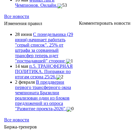
Чемпионов. Онлайн.
53
Все новости
Комментировать новости 
Изменения правил
28 июня
С понедельника (29
июня) начинает работать
"серый список". 25% от
штрафа за сорванный
трансфер теперь идет
"пострадавшей" стороне
1
14 мая
п.5. ТРАНСФЕРНАЯ
ПОЛИТИКА. Поправки по
итогам сезона 25/26.
2
2 февраля
В преддверии
первого трансферного окна
чемпионата Бразилии
реализован один из блоков
предложений из опроса
"Развитие проекта-2026".
0
Все новости
Биржа-тренеров