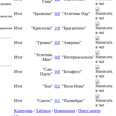
Гама"
урнирах,
Итог
"Бразилиа"
0:0
"Атлетико Пар"
личество
Итог
"Крисиума"
2:0
"Брагантино"
сравнении
Итог
"Гремио"
0:0
"Америка"
"Атлетико
Итог
0:0
"Интернасьональ"
Мин"
"Сан-
Итог
0:0
"Ботафого"
Паулу"
Итог
"Боа"
0:2
"Вила-Нова"
Итог
"Сантос"
0:1
"Палмейрас"
Календарь
/
Таблица
/
Номинации
/
Пресс-центр