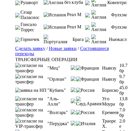
без клуба
Рушворт
Ковентри
Сезар
Реал М
Фулхэм
Паласиос
Гонсало
Реал М
Фулхэм
Торрес
Горничек
Брага
Ньюкасл
Сделать заявку
/
Новые заявки
/
Состоявшиеся
переходы
ТРАНСФЕРНЫЕ ОПЕРАЦИИ
10.7
"Мец"
Ньянзу
бр
9.7
"Орлеан"
Ньянзу
бр
45.0
"Кубань"
Бориско
бр
"Аль-
Уго
13.8
Ахли"
Моура
бр
7.0
"Волгарь"
Еремеев
бр
Траоре
2.0
"Перуджа"
Х.
e