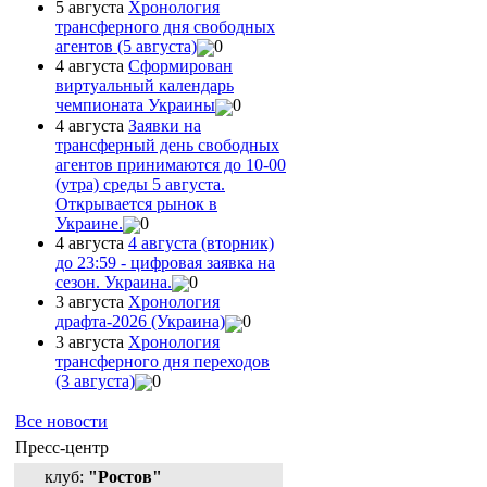
5 августа
Хронология
трансферного дня свободных
агентов (5 августа)
0
4 августа
Сформирован
виртуальный календарь
чемпионата Украины
0
4 августа
Заявки на
трансферный день свободных
агентов принимаются до 10-00
(утра) среды 5 августа.
Открывается рынок в
Украине.
0
4 августа
4 августа (вторник)
до 23:59 - цифровая заявка на
сезон. Украина.
0
3 августа
Хронология
драфта-2026 (Украина)
0
3 августа
Хронология
трансферного дня переходов
(3 августа)
0
Все новости
Пресс-центр
клуб:
"Ростов"