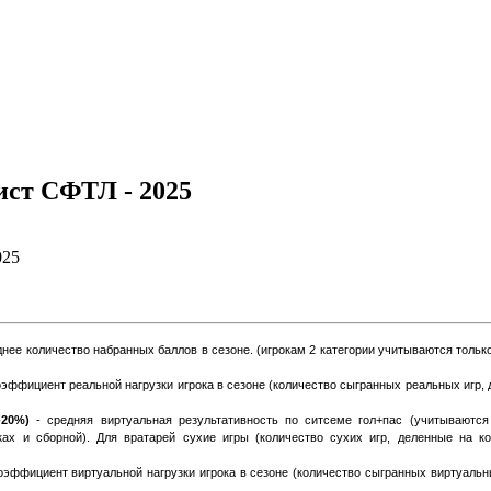
ст СФТЛ - 2025
025
днее количество набранных баллов в сезоне. (игрокам 2 категории учитываются тольк
оэффициент реальной нагрузки игрока в сезоне (количество сыгранных реальных игр,
-20%)
- средняя виртуальная результативность по ситсеме гол+пас (учитываются
ках и сборной). Для вратарей сухие игры (количество сухих игр, деленные на к
оэффициент виртуальной нагрузки игрока в сезоне (количество сыгранных виртуальн