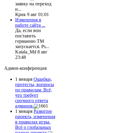
заявку на переход
и...
Крик 9 авг 01:01
Изменения в
работе сайта ...
Да, если впн
поставить
германию ТМ
запускается. Ps...
Katala_Md 8 авг
23:48
Админ-конференция
1 января
Ошибки,
протесты, вопросы
по правилам. Всё,
что требует
срочного ответа
админов.
1661
1 января
Развитие
проекта, изменения
в правилах игры.
Всё о глобальных
планах проекта.