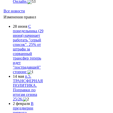
Онлайн.
53
Все новости
Изменения правил
28 июня
С
понедельника (29
июня) начинает
работать "серый
список". 25% от
штрафа за
сорванный
трансфер теперь
идет
"пострадавшей"
стороне
1
14 мая
п.5.
ТРАНСФЕРНАЯ
ПОЛИТИКА.
Поправки по
итогам сезона
25/26.
2
2 февраля
В
преддверии
первого