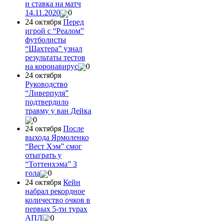
и ставка на матч
14.11.2020
0
24 октября
Перед
игрой с “Реалом”
футболисты
“Шахтера” узнал
результаты тестов
на коронавирус
0
24 октября
Руководство
“Ливерпуля”
подтвердило
травму у ван Дейка
0
24 октября
После
выхода Ярмоленко
“Вест Хэм” смог
отыграть у
“Тоттенхэма” 3
гола
0
24 октября
Кейн
набрал рекордное
количество очков в
первых 5-ти турах
АПЛ
0