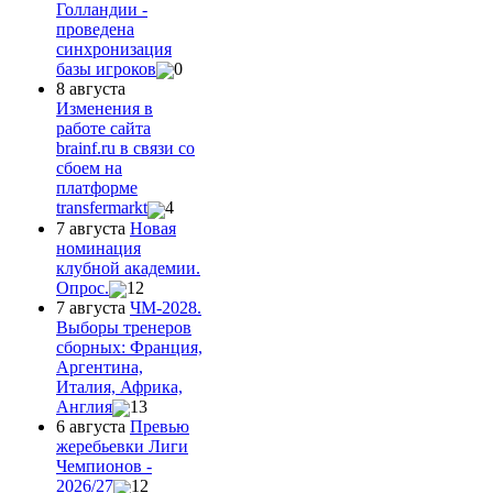
Голландии -
проведена
синхронизация
базы игроков
0
8 августа
Изменения в
работе сайта
brainf.ru в связи со
сбоем на
платформе
transfermarkt
4
7 августа
Новая
номинация
клубной академии.
Опрос.
12
7 августа
ЧМ-2028.
Выборы тренеров
сборных: Франция,
Аргентина,
Италия, Африка,
Англия
13
6 августа
Превью
жеребьевки Лиги
Чемпионов -
2026/27
12