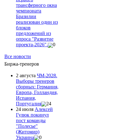
трансферного окна
чемпионата
Бразилии
реализован один из
блоков
предложений из
опроса "Развитие
проекта-2026".
0
Все новости
Биржа-тренеров
2 августа
ЧМ-2028.
Выборы тренеров
сборных: Германия,
Европа, Голландия,
Испания,
Португалия
24
24 июля
Алексей
Гулюк покинул
пост команды
"Полесье"
(Житомир)
Украина
0