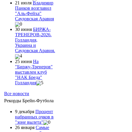
21 июля
Владимир
Панков возглавил
"Аль-Фейха"
Саудовская Аравия
0
30 июня
БИРЖА-
ТРЕНЕРОВ-2026.
Голландия,
Украина и
Саудовская Аравия.
4
25 июня
На
"Биржу-Тренеров"
выставлен клуб
"НАК Бреда"
Голландия
5
Все новости
Рекорды Брейн-Футбола
9 декабря
Процент
набранных очков в
"зоне вылета"
0
26 января
Самые