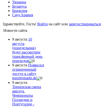
Украина
Беларусь
Бразилия
Сауд.Аравия
Здравствуйте, Гость!
Войти
на сайт или
зарегистрироваться
Новости сайта
9 августа
10
августа
(понедельник)
будет рассмотрен
трансферный день
переходов
0
9 августа
Появился
ограниченный
доступ к сайту
transfermarkt.de
0
9 августа
Тренерская смена
амплуа.
Чемпионаты
Голлаедии и
Португалии -