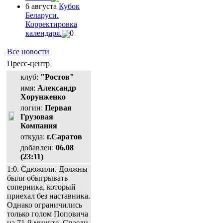
6 августа
Кубок
Беларуси.
Корректировка
календаря.
0
Все новости
Пресс-центр
клуб:
"Ростов"
имя:
Александр
Хорунженко
логин:
Первая
Грузовая
Компания
откуда:
г.Саратов
добавлен:
06.08
(23:11)
1:0. Сдюжили. Должны
были обыгрывать
соперника, который
приехал без наставника.
Однако ограничились
только голом Поповича
на 71-й минуте. Спасли