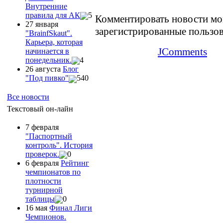
Внутренние
правила для АК
5
Комментировать новости мо
27 января
зарегистрированные пользов
"ВrainfSkaut".
Карьера, которая
JComments
начинается в
понедельник.
4
26 августа
Блог
"Под пивко"
540
Все новости
Текстовый он-лайн
7 февраля
"Паспортный
контроль". История
проверок.
0
6 февраля
Рейтинг
чемпионатов по
плотности
турнирной
таблицы
0
16 мая
Финал Лиги
Чемпионов.