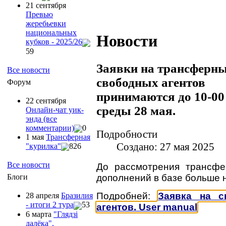
21 сентября
Превью
жеребьевки
национальных
Новости
кубков - 2025/26
59
Заявки на трансферны
Все новости
свободных агентов
Форум
принимаются до 10-00 
22 сентября
среды 28 мая.
Онлайн-чат уик-
энда (все
комментарии)
0
Подробности
1 мая
Трансферная
Создано: 27 мая 2025
"курилка"
826
Все новости
До рассмотрения трансфе
дополнений в базе больше н
Блоги
Подробней:
Заявка на с
28 апреля
Бразилия
- итоги 2 тура
53
агентов. User manual
6 марта
"Глядзi
далёка".