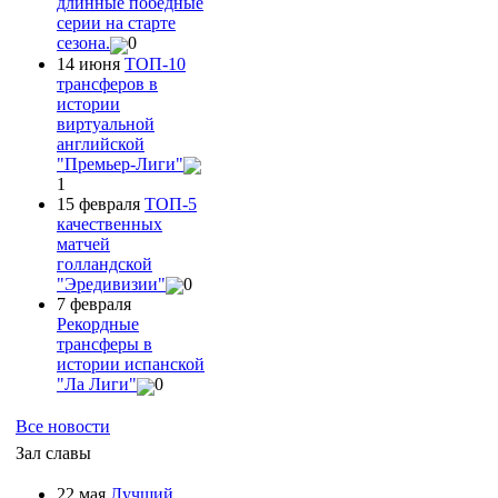
длинные победные
серии на старте
сезона.
0
14 июня
ТОП-10
трансферов в
истории
виртуальной
английской
"Премьер-Лиги"
1
15 февраля
ТОП-5
качественных
матчей
голландской
"Эредивизии"
0
7 февраля
Рекордные
трансферы в
истории испанской
"Ла Лиги"
0
Все новости
Зал славы
22 мая
Лучший