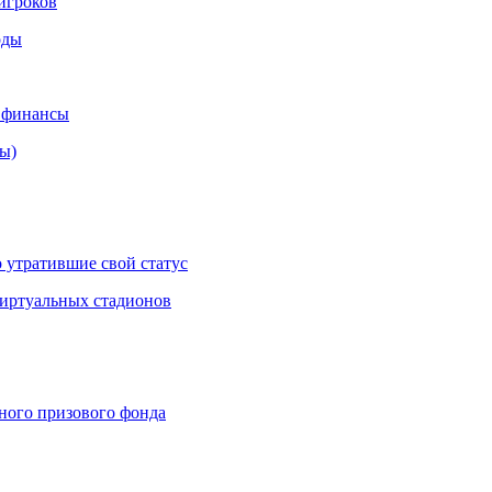
игроков
оды
 финансы
ы)
 утратившие свой статус
виртуальных стадионов
ного призового фонда