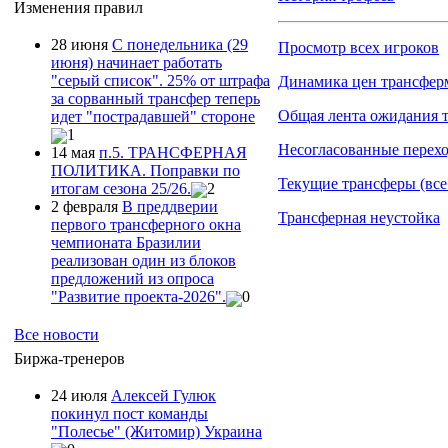
Изменения правил
28 июня
С понедельника (29
Просмотр всех игроков
июня) начинает работать
"серый список". 25% от штрафа
Динамика цен трансфер
за сорванный трансфер теперь
Общая лента ожидания 
идет "пострадавшей" стороне
1
Несогласованные перехо
14 мая
п.5. ТРАНСФЕРНАЯ
ПОЛИТИКА. Поправки по
Текущие трансферы (вс
итогам сезона 25/26.
2
2 февраля
В преддверии
Трансферная неустойка
первого трансферного окна
чемпионата Бразилии
реализован один из блоков
предложений из опроса
"Развитие проекта-2026".
0
Все новости
Биржа-тренеров
24 июля
Алексей Гулюк
покинул пост команды
"Полесье" (Житомир) Украина