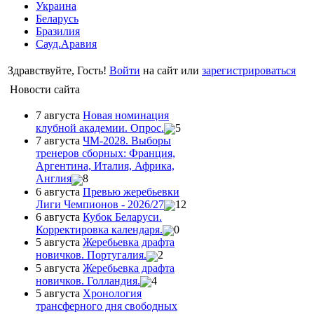
Украина
Беларусь
Бразилия
Сауд.Аравия
Здравствуйте, Гость!
Войти
на сайт или
зарегистрироваться
Новости сайта
7 августа
Новая номинация
клубной академии. Опрос.
5
7 августа
ЧМ-2028. Выборы
тренеров сборных: Франция,
Аргентина, Италия, Африка,
Англия
8
6 августа
Превью жеребьевки
Лиги Чемпионов - 2026/27
12
6 августа
Кубок Беларуси.
Корректировка календаря.
0
5 августа
Жеребьевка драфта
новичков. Португалия.
2
5 августа
Жеребьевка драфта
новичков. Голландия.
4
5 августа
Хронология
трансферного дня свободных