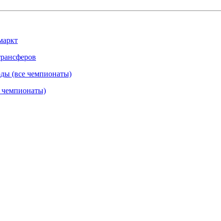
маркт
трансферов
ды (все чемпионаты)
е чемпионаты)