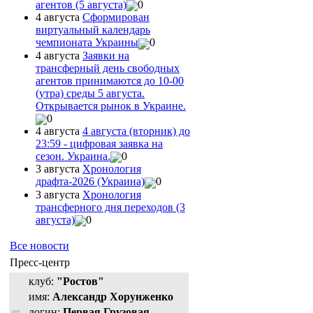
агентов (5 августа)
0
4 августа
Сформирован
виртуальный календарь
чемпионата Украины
0
4 августа
Заявки на
трансферный день свободных
агентов принимаются до 10-00
(утра) среды 5 августа.
Открывается рынок в Украине.
0
4 августа
4 августа (вторник) до
23:59 - цифровая заявка на
сезон. Украина.
0
3 августа
Хронология
драфта-2026 (Украина)
0
3 августа
Хронология
трансферного дня переходов (3
августа)
0
Все новости
Пресс-центр
клуб:
"Ростов"
имя:
Александр Хорунженко
логин:
Первая Грузовая