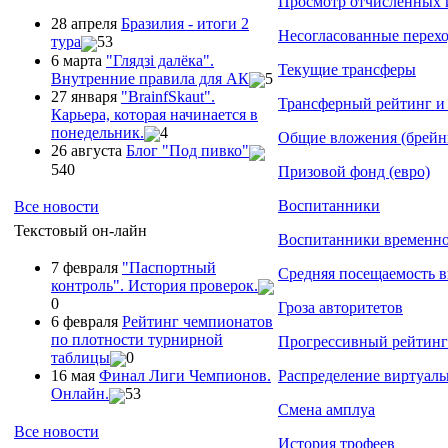
Просмотр отчисленных 
28 апреля
Бразилия - итоги 2
Несогласованные перех
тура
53
6 марта
"Глядзi далёка".
Текущие трансферы
Внутренние правила для АК
5
27 января
"ВrainfSkaut".
Трансферный рейтинг и
Карьера, которая начинается в
понедельник.
4
Общие вложения (брейн
26 августа
Блог "Под пивко"
540
Призовой фонд (евро)
Воспитанники
Все новости
Текстовый он-лайн
Воспитанники временно
7 февраля
"Паспортный
Средняя посещаемость 
контроль". История проверок.
0
Гроза авторитетов
6 февраля
Рейтинг чемпионатов
по плотности турнирной
Прогрессивный рейтинг
таблицы
0
Распределение виртуаль
16 мая
Финал Лиги Чемпионов.
Онлайн.
53
Смена амплуа
Все новости
История трофеев