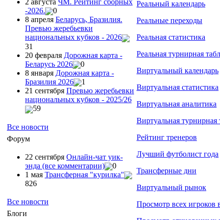
2 августа
ЧМ. Рейтинг сборных
Реальный календарь
-2026.
0
8 апреля
Беларусь, Бразилия.
Реальные переходы
Превью жеребьевки
Реальная статистика
национальных кубков - 2026
31
Реальная турнирная таб
20 февраля
Дорожная карта -
Беларусь 2026
0
Виртуальный календарь
8 января
Дорожная карта -
Бразилия 2026
1
Виртуальная статистика
21 сентября
Превью жеребьевки
национальных кубков - 2025/26
Виртуальная аналитика
59
Виртуальная турнирная 
Все новости
Рейтинг тренеров
Форум
Лучший футболист года
22 сентября
Онлайн-чат уик-
энда (все комментарии)
0
Трансферные дни
1 мая
Трансферная "курилка"
826
Виртуальный рынок
Все новости
Просмотр всех игроков 
Блоги