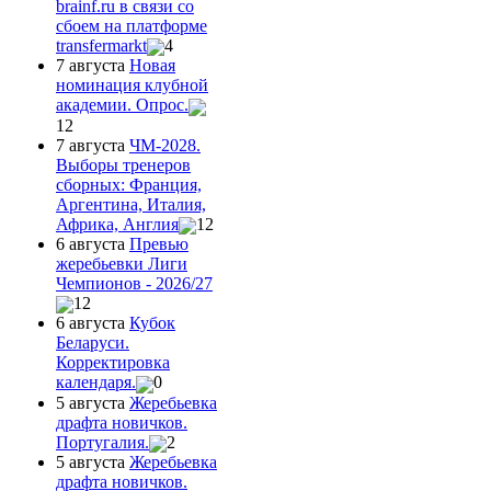
brainf.ru в связи со
сбоем на платформе
transfermarkt
4
7 августа
Новая
номинация клубной
академии. Опрос.
12
7 августа
ЧМ-2028.
Выборы тренеров
сборных: Франция,
Аргентина, Италия,
Африка, Англия
12
6 августа
Превью
жеребьевки Лиги
Чемпионов - 2026/27
12
6 августа
Кубок
Беларуси.
Корректировка
календаря.
0
5 августа
Жеребьевка
драфта новичков.
Португалия.
2
5 августа
Жеребьевка
драфта новичков.