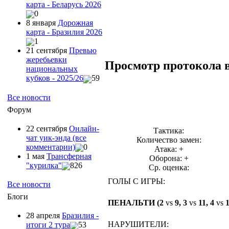
карта - Беларусь 2026
0
8 января
Дорожная
карта - Бразилия 2026
1
21 сентября
Превью
жеребьевки
Просмотр протокола 
национальных
кубков - 2025/26
59
Все новости
Форум
22 сентября
Онлайн-
Тактика:
чат уик-энда (все
Количество замен:
комментарии)
0
Атака: +
1 мая
Трансферная
Оборона: +
"курилка"
826
Ср. оценка:
ГОЛЫ С ИГРЫ:
Все новости
Блоги
ПЕНАЛЬТИ (2
vs
9, 3
vs
11, 4
vs
1
28 апреля
Бразилия -
НАРУШИТЕЛИ:
итоги 2 тура
53