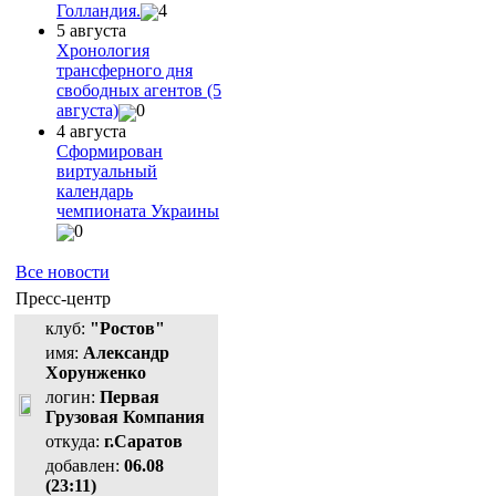
Голландия.
4
5 августа
Хронология
трансферного дня
свободных агентов (5
августа)
0
4 августа
Сформирован
виртуальный
календарь
чемпионата Украины
0
Все новости
Пресс-центр
клуб:
"Ростов"
имя:
Александр
Хорунженко
логин:
Первая
Грузовая Компания
откуда:
г.Саратов
добавлен:
06.08
(23:11)