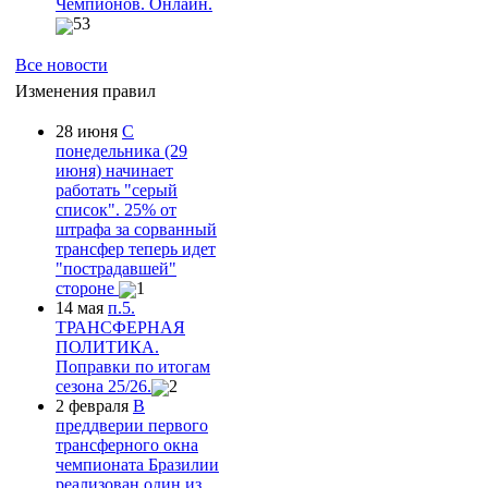
Чемпионов. Онлайн.
53
Все новости
Изменения правил
28 июня
С
понедельника (29
июня) начинает
работать "серый
список". 25% от
штрафа за сорванный
трансфер теперь идет
"пострадавшей"
стороне
1
14 мая
п.5.
ТРАНСФЕРНАЯ
ПОЛИТИКА.
Поправки по итогам
сезона 25/26.
2
2 февраля
В
преддверии первого
трансферного окна
чемпионата Бразилии
реализован один из