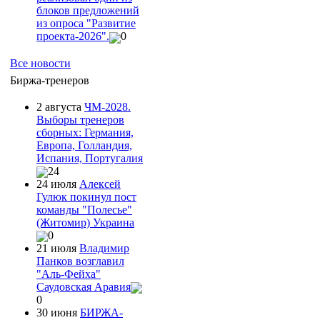
блоков предложений
из опроса "Развитие
проекта-2026".
0
Все новости
Биржа-тренеров
2 августа
ЧМ-2028.
Выборы тренеров
сборных: Германия,
Европа, Голландия,
Испания, Португалия
24
24 июля
Алексей
Гулюк покинул пост
команды "Полесье"
(Житомир) Украина
0
21 июля
Владимир
Панков возглавил
"Аль-Фейха"
Саудовская Аравия
0
30 июня
БИРЖА-