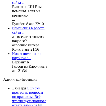
сайта ...
Випээн и ИИ Вам в
помощь! Хотя бы
временно.
...
Бульбон 8 авг 22:10
Изменения в работе
сайта ...
а что если затянется
надолго?
особенно интере...
Крик 8 авг 21:56
Новая номинация
клубной а...
Вариант Б
Гярсон из Каролина 8
авг 21:34
Админ-конференция
1 января
Ошибки,
протесты, вопросы
по правилам. Всё,
что требует срочного
ответа админов.