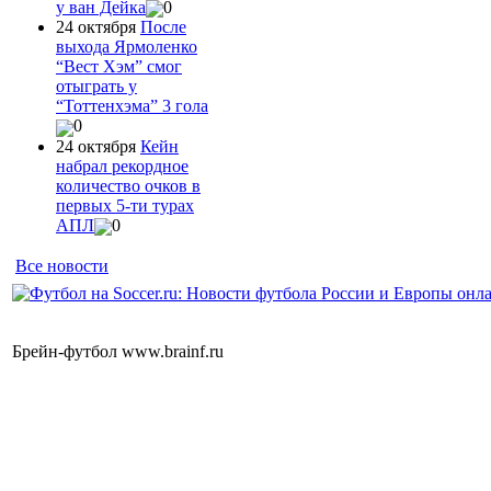
у ван Дейка
0
24 октября
После
выхода Ярмоленко
“Вест Хэм” смог
отыграть у
“Тоттенхэма” 3 гола
0
24 октября
Кейн
набрал рекордное
количество очков в
первых 5-ти турах
АПЛ
0
Все новости
Брейн-футбол www.brainf.ru