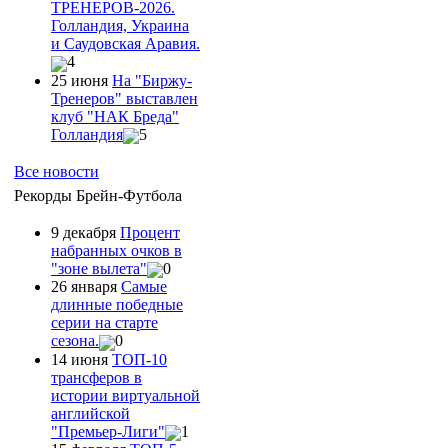
ТРЕНЕРОВ-2026.
Голландия, Украина
и Саудовская Аравия.
4
25 июня
На "Биржу-
Тренеров" выставлен
клуб "НАК Бреда"
Голландия
5
Все новости
Рекорды Брейн-Футбола
9 декабря
Процент
набранных очков в
"зоне вылета"
0
26 января
Самые
длинные победные
серии на старте
сезона.
0
14 июня
ТОП-10
трансферов в
истории виртуальной
английской
"Премьер-Лиги"
1