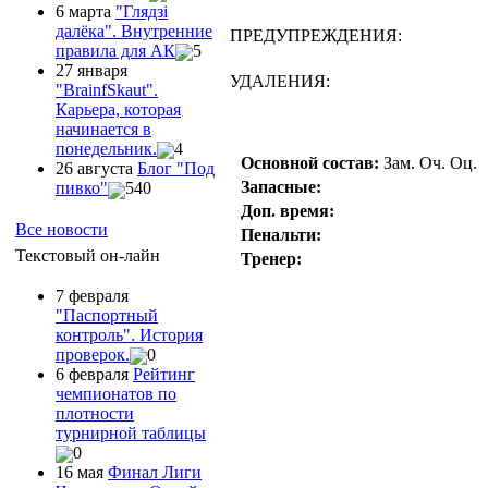
6 марта
"Глядзi
далёка". Внутренние
ПРЕДУПРЕЖДЕНИЯ:
правила для АК
5
27 января
УДАЛЕНИЯ:
"ВrainfSkaut".
Карьера, которая
начинается в
понедельник.
4
Основной состав:
Зам.
Оч.
Оц.
26 августа
Блог "Под
Запасные:
пивко"
540
Доп. время:
Все новости
Пенальти:
Текстовый он-лайн
Тренер:
7 февраля
"Паспортный
контроль". История
проверок.
0
6 февраля
Рейтинг
чемпионатов по
плотности
турнирной таблицы
0
16 мая
Финал Лиги