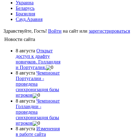
Украина
Беларусь
Бразилия
Сауд.Аравия
Здравствуйте, Гость!
Войти
на сайт или
зарегистрироваться
Новости сайта
8 августа
Открыт
доступ к драфту
новичков. Голландия
и Португалия.
0
8 августа
Чемпионат
Португалии -
проведена
синхронизация базы
игроков
0
8 августа
Чемпионат
Голландии -
проведена
синхронизация базы
игроков
0
8 августа
Изменения
в работе сайта