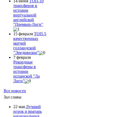
14 июня
ТОП-10
трансферов в
истории
виртуальной
английской
"Премьер-Лиги"
1
15 февраля
ТОП-5
качественных
матчей
голландской
"Эредивизии"
0
7 февраля
Рекордные
трансферы в
истории
испанской "Ла
Лиги"
0
Все новости
Зал славы
22 мая
Лучший
игрок и вратарь
национальных