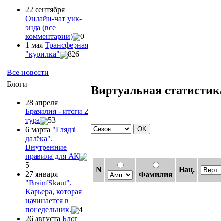
22 сентября
Онлайн-чат уик-
энда (все
комментарии)
0
1 мая
Трансферная
"курилка"
826
Все новости
Блоги
Виртуальная статистик
28 апреля
Бразилия - итоги 2
тура
53
6 марта
"Глядзi
далёка".
Внутренние
правила для АК
5
N
Нац.
27 января
Фамилия
"ВrainfSkaut".
Карьера, которая
начинается в
понедельник.
4
26 августа
Блог