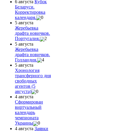
6 августа
Кубок
Беларуси.
Корректировка
календаря.
0
5 августа
Жеребьевка
драфта новичков.
Португалия.
2
5 августа
Жеребьевка
драфта новичков.
Голландия.
4
5 августа
Хронология
трансферного дня
свободных
агентов (5
августа)
0
4 августа
Сформирован
виртуальный
календарь
чемпионата
Украины
0
4 августа
Заявки