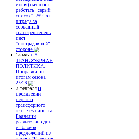
июня) начинает
работать "серый
список". 25% от
штрафа за
сорванный
трансфер теперь
идет
"пострадавшей"
стороне
1
14 мая
п.5.
ТРАНСФЕРНАЯ
ПОЛИТИКА.
Поправки по
итогам сезона
25/26.
2
2 февраля
В
преддверии
первого
трансферного
окна чемпионата
Бразилии
реализован один
из блоков
предложений из
опроса "Развитие