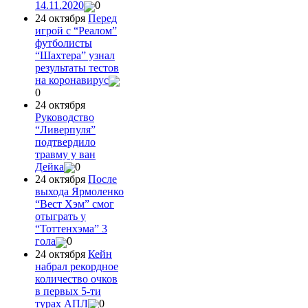
14.11.2020
0
24 октября
Перед
игрой с “Реалом”
футболисты
“Шахтера” узнал
результаты тестов
на коронавирус
0
24 октября
Руководство
“Ливерпуля”
подтвердило
травму у ван
Дейка
0
24 октября
После
выхода Ярмоленко
“Вест Хэм” смог
отыграть у
“Тоттенхэма” 3
гола
0
24 октября
Кейн
набрал рекордное
количество очков
в первых 5-ти
турах АПЛ
0