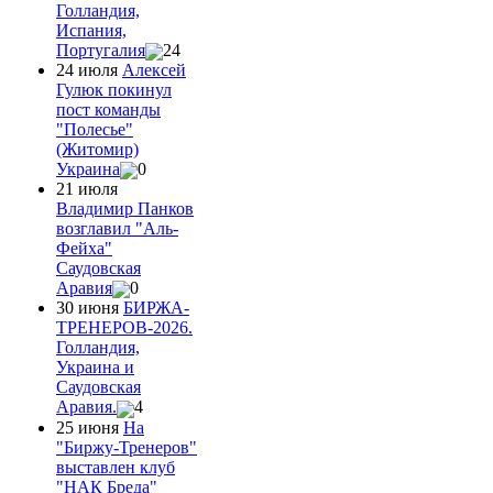
Голландия,
Испания,
Португалия
24
24 июля
Алексей
Гулюк покинул
пост команды
"Полесье"
(Житомир)
Украина
0
21 июля
Владимир Панков
возглавил "Аль-
Фейха"
Саудовская
Аравия
0
30 июня
БИРЖА-
ТРЕНЕРОВ-2026.
Голландия,
Украина и
Саудовская
Аравия.
4
25 июня
На
"Биржу-Тренеров"
выставлен клуб
"НАК Бреда"