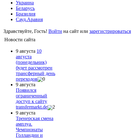
Украина
Беларусь
Бразилия
Сауд.Аравия
Здравствуйте, Гость!
Войти
на сайт или
зарегистрироваться
Новости сайта
9 августа
10
августа
(понедельник)
будет рассмотрен
трансферный день
переходов
0
9 августа
Появился
ограниченный
доступ к сайту
transfermarkt.de
2
9 августа
Тренерская смена
амплуа.
Чемпионаты
Голландии и