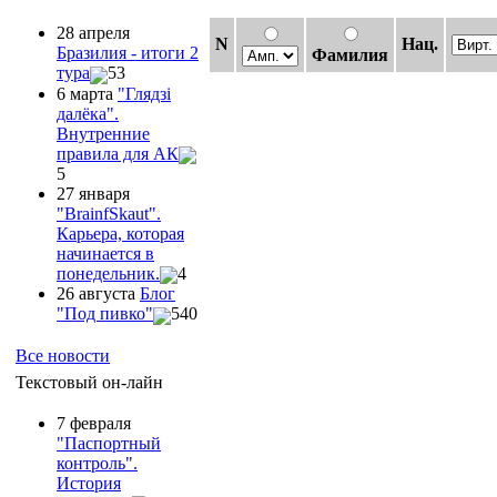
28 апреля
N
Нац.
Бразилия - итоги 2
Фамилия
тура
53
6 марта
"Глядзi
далёка".
Внутренние
правила для АК
5
27 января
"ВrainfSkaut".
Карьера, которая
начинается в
понедельник.
4
26 августа
Блог
"Под пивко"
540
Все новости
Текстовый он-лайн
7 февраля
"Паспортный
контроль".
История