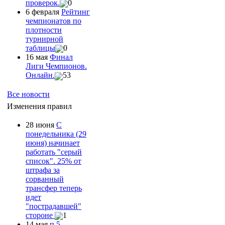
проверок.
0
6 февраля
Рейтинг
чемпионатов по
плотности
турнирной
таблицы
0
16 мая
Финал
Лиги Чемпионов.
Онлайн.
53
Все новости
Изменения правил
28 июня
С
понедельника (29
июня) начинает
работать "серый
список". 25% от
штрафа за
сорванный
трансфер теперь
идет
"пострадавшей"
стороне
1
14 мая
п.5.