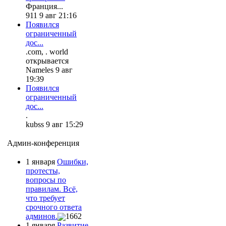
Франция...
911 9 авг 21:16
Появился
ограниченный
дос...
.com, . world
открывается
Nameles 9 авг
19:39
Появился
ограниченный
дос...
.
kubss 9 авг 15:29
Админ-конференция
1 января
Ошибки,
протесты,
вопросы по
правилам. Всё,
что требует
срочного ответа
админов.
1662
1 января
Развитие