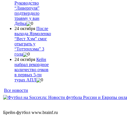
Руководство
“Ливерпуля”
подтвердило
травму у ван
Дейка
0
24 октября
После
выхода Ярмоленко
“Вест Хэм” смог
отыграть у
“Тоттенхэма” 3
гола
0
24 октября
Кейн
набрал рекордное
количество очков
в первых 5-ти
турах АПЛ
0
Все новости
Брейн-футбол www.brainf.ru