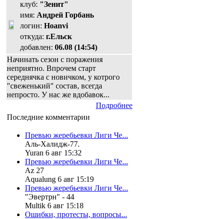
клуб:
"Зенит"
имя:
Андрей Горбань
логин:
Hoanvi
откуда:
г.Ельск
добавлен:
06.08 (14:54)
Начинать сезон с поражения
неприятно. Впрочем старт
середнячка с новичком, у котрого
"свеженький" состав, всегда
непросто. У нас же вдобавок...
Подробнее
Последние комментарии
Превью жеребьевки Лиги Че...
Аль-Халидж-77.
Yuran 6 авг 15:32
Превью жеребьевки Лиги Че...
Az 27
Aqualung 6 авг 15:19
Превью жеребьевки Лиги Че...
"Эвертрн" - 44
Multik 6 авг 15:18
Ошибки, протесты, вопросы...