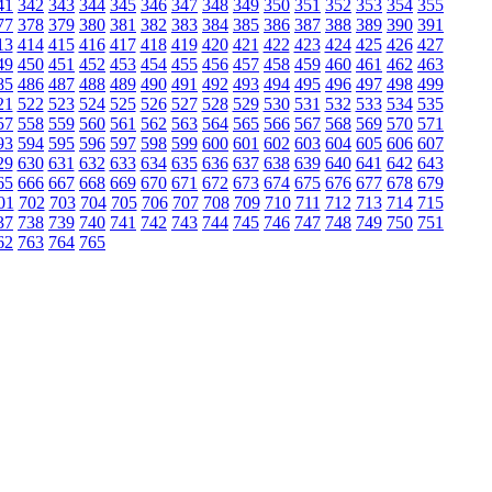
41
342
343
344
345
346
347
348
349
350
351
352
353
354
355
77
378
379
380
381
382
383
384
385
386
387
388
389
390
391
13
414
415
416
417
418
419
420
421
422
423
424
425
426
427
49
450
451
452
453
454
455
456
457
458
459
460
461
462
463
85
486
487
488
489
490
491
492
493
494
495
496
497
498
499
21
522
523
524
525
526
527
528
529
530
531
532
533
534
535
57
558
559
560
561
562
563
564
565
566
567
568
569
570
571
93
594
595
596
597
598
599
600
601
602
603
604
605
606
607
29
630
631
632
633
634
635
636
637
638
639
640
641
642
643
65
666
667
668
669
670
671
672
673
674
675
676
677
678
679
01
702
703
704
705
706
707
708
709
710
711
712
713
714
715
37
738
739
740
741
742
743
744
745
746
747
748
749
750
751
62
763
764
765