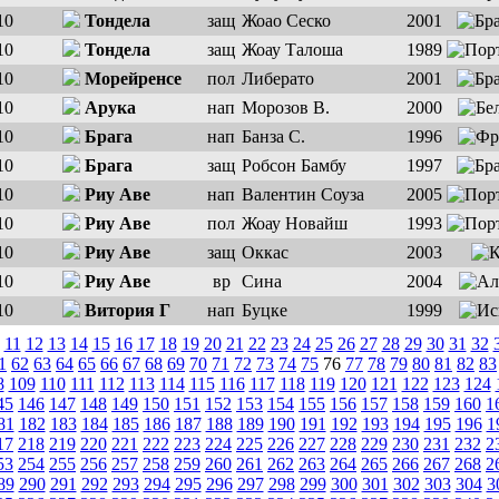
10
Тондела
защ
Жоао Сеско
2001
10
Тондела
защ
Жоау Талоша
1989
10
Морейренсе
пол
Либерато
2001
10
Арука
нап
Морозов В.
2000
10
Брага
нап
Банза С.
1996
10
Брага
защ
Робсон Бамбу
1997
10
Риу Аве
нап
Валентин Соуза
2005
10
Риу Аве
пол
Жоау Новайш
1993
10
Риу Аве
защ
Оккас
2003
10
Риу Аве
вр
Сина
2004
10
Витория Г
нап
Буцке
1999
11
12
13
14
15
16
17
18
19
20
21
22
23
24
25
26
27
28
29
30
31
32
1
62
63
64
65
66
67
68
69
70
71
72
73
74
75
76
77
78
79
80
81
82
83
8
109
110
111
112
113
114
115
116
117
118
119
120
121
122
123
124
45
146
147
148
149
150
151
152
153
154
155
156
157
158
159
160
1
81
182
183
184
185
186
187
188
189
190
191
192
193
194
195
196
1
17
218
219
220
221
222
223
224
225
226
227
228
229
230
231
232
2
53
254
255
256
257
258
259
260
261
262
263
264
265
266
267
268
2
89
290
291
292
293
294
295
296
297
298
299
300
301
302
303
304
3