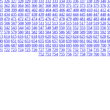
25
326
327
328
329
330
331
332
333
334
335
336
337
338
339
340
3
61
362
363
364
365
366
367
368
369
370
371
372
373
374
375
376
3
97
398
399
400
401
402
403
404
405
406
407
408
409
410
411
412
4
33
434
435
436
437
438
439
440
441
442
443
444
445
446
447
448
4
69
470
471
472
473
474
475
476
477
478
479
480
481
482
483
484
4
05
506
507
508
509
510
511
512
513
514
515
516
517
518
519
520
5
41
542
543
544
545
546
547
548
549
550
551
552
553
554
555
556
5
77
578
579
580
581
582
583
584
585
586
587
588
589
590
591
592
5
13
614
615
616
617
618
619
620
621
622
623
624
625
626
627
628
6
49
650
651
652
653
654
655
656
657
658
659
660
661
662
663
664
6
85
686
687
688
689
690
691
692
693
694
695
696
697
698
699
700
7
21
722
723
724
725
726
727
728
729
730
731
732
733
734
735
736
7
752
753
754
755
756
757
758
759
760
761
7