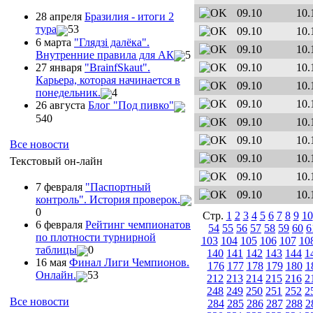
09.10
10.
28 апреля
Бразилия - итоги 2
тура
53
09.10
10.
6 марта
"Глядзi далёка".
09.10
10.
Внутренние правила для АК
5
09.10
10.
27 января
"ВrainfSkaut".
Карьера, которая начинается в
09.10
10.
понедельник.
4
09.10
10.
26 августа
Блог "Под пивко"
540
09.10
10.
09.10
10.
Все новости
09.10
10.
Текстовый он-лайн
09.10
10.
7 февраля
"Паспортный
09.10
10.
контроль". История проверок.
0
Стр.
1
2
3
4
5
6
7
8
9
10
6 февраля
Рейтинг чемпионатов
54
55
56
57
58
59
60
6
по плотности турнирной
103
104
105
106
107
10
таблицы
0
140
141
142
143
144
1
16 мая
Финал Лиги Чемпионов.
176
177
178
179
180
1
Онлайн.
53
212
213
214
215
216
2
248
249
250
251
252
2
Все новости
284
285
286
287
288
2