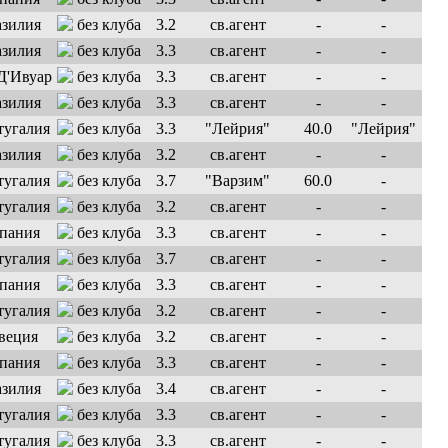
без клуба
3.2
св.агент
-
-
без клуба
3.3
св.агент
-
-
без клуба
3.3
св.агент
-
-
без клуба
3.3
св.агент
-
-
без клуба
3.3
"Лейрия"
40.0
"Лейрия"
без клуба
3.2
св.агент
-
-
без клуба
3.7
"Варзим"
60.0
-
без клуба
3.2
св.агент
-
-
без клуба
3.3
св.агент
-
-
без клуба
3.7
св.агент
-
-
без клуба
3.3
св.агент
-
-
без клуба
3.2
св.агент
-
-
без клуба
3.2
св.агент
-
-
без клуба
3.3
св.агент
-
-
без клуба
3.4
св.агент
-
-
без клуба
3.3
св.агент
-
-
без клуба
3.3
св.агент
-
-