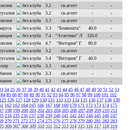
без клуба
3.2
св.агент
-
-
без клуба
3.2
св.агент
-
-
без клуба
3.3
св.агент
-
-
без клуба
3.3
"Боавишта"
40.0
-
без клуба
7.4
"Атлетико" Л
320.0
-
без клуба
4.7
"Витория" Г
80.0
-
без клуба
3.2
св.агент
-
-
без клуба
3.4
"Витория" Г
40.0
-
без клуба
3.3
св.агент
-
-
без клуба
3.3
св.агент
-
-
без клуба
3.3
св.агент
-
-
33
34
35
36
37
38
39
40
41
42
43
44
45
46
47
48
49
50
51
52
53
84
85
86
87
88
89
90
91
92
93
94
95
96
97
98
99
100
101
102
125
126
127
128
129
130
131
132
133
134
135
136
137
138
139
61
162
163
164
165
166
167
168
169
170
171
172
173
174
175
97
198
199
200
201
202
203
204
205
206
207
208
209
210
211
33
234
235
236
237
238
239
240
241
242
243
244
245
246
247
69
270
271
272
273
274
275
276
277
278
279
280
281
282
283
05
306
307
308
309
310
311
312
313
314
315
316
317
318
319