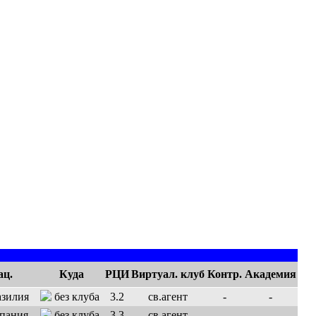
ац.
Куда
РЦИ
Виртуал. клуб
Контр.
Академия
без клуба
3.2
св.агент
-
-
без клуба
3.3
св.агент
-
-