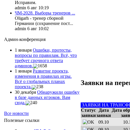
Исправим.
admin 6 авг 10:19
ЧМ-2028. Выборы тренеров ...
Oligarh - тренер сборной
Германии (сохранение пост...
admin 6 авг 10:02
Админ-конференция
1 января
Ошибки, протесты,
вопросы по правилам. Всё, что
требует срочного ответа
админов.
1658
1 января
Развитие проекта,
изменения в правилах игры.
Заявки на пере
Всё о глобальных планах
проекта.
238
30 декабря
Обнаружили ошибку
в базе данных игроков. Вам
сюда.
240
ЗАЯВКИ НА ТРАНСФ
Статус
Дата
Дата об
Все новости
заявки
заявки
зая
Полезные ссылки
09.10
10.
09.10
10.