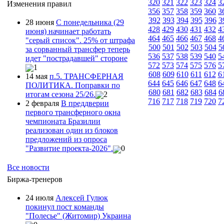
320
321
322
323
324
3
Изменения правил
356
357
358
359
360
3
392
393
394
395
396
3
28 июня
С понедельника (29
428
429
430
431
432
4
июня) начинает работать
464
465
466
467
468
4
"серый список". 25% от штрафа
500
501
502
503
504
5
за сорванный трансфер теперь
536
537
538
539
540
5
идет "пострадавшей" стороне
572
573
574
575
576
5
1
608
609
610
611
612
6
14 мая
п.5. ТРАНСФЕРНАЯ
644
645
646
647
648
6
ПОЛИТИКА. Поправки по
680
681
682
683
684
6
итогам сезона 25/26.
2
716
717
718
719
720
7
2 февраля
В преддверии
первого трансферного окна
чемпионата Бразилии
реализован один из блоков
предложений из опроса
"Развитие проекта-2026".
0
Все новости
Биржа-тренеров
24 июля
Алексей Гулюк
покинул пост команды
"Полесье" (Житомир) Украина