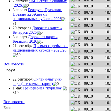
2 августа
ЧМ. Рейтинг сборных
-2026.
0
09.10
10.
8 апреля
Беларусь, Бразилия.
09.10
10.
Превью жеребьевки
национальных кубков - 2026
09.10
10.
31
09.10
10.
20 февраля
Дорожная карта -
09.10
10.
Беларусь 2026
0
8 января
Дорожная карта -
09.10
10.
Бразилия 2026
1
09.10
10.
21 сентября
Превью жеребьевки
национальных кубков - 2025/26
09.10
10.
59
09.10
10.
Все новости
09.10
10.
Форум
09.10
10.
09.10
10.
22 сентября
Онлайн-чат уик-
09.10
10.
энда (все комментарии)
0
1 мая
Трансферная "курилка"
09.10
10.
819
09.10
10.
Все новости
09.10
10.
Блоги
09.10
10.