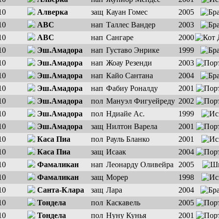
10
Алверка
защ
Кауан Гомес
2005
10
АBC
нап
Таллес Вандер
2003
10
АBC
нап
Сангaре
2000
10
Эш.Амадора
нап
Густаво Энрике
1999
10
Эш.Амадора
нап
Жоау Резенди
2003
10
Эш.Амадора
нап
Кайо Сантана
2004
10
Эш.Амадора
нап
Фабиу Роналду
2001
10
Эш.Амадора
пол
Мануэл Фигуейреду
2002
10
Эш.Амадора
пол
Ндиайе Ас.
1999
10
Эш.Амадора
защ
Нилтон Варела
2001
10
Каса Пиа
пол
Рауль Бланко
2001
10
Каса Пиа
защ
Исаак
2004
10
Фамаликан
нап
Леонарду Оливейра
2005
10
Фамаликан
защ
Морер
1998
10
Санта-Клара
защ
Лара
2004
10
Тондела
пол
Каскавель
2005
10
Тондела
пол
Нуну Кунья
2001