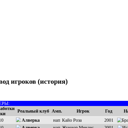
вод игроков (история)
ЕРЫ:
работки
Реальный клуб
Амп.
Игрок
Год
Н
вки
10
Алверка
нап
Кайо Роза
2001
10
Алверка
нап
Жуниор Мендес
2001