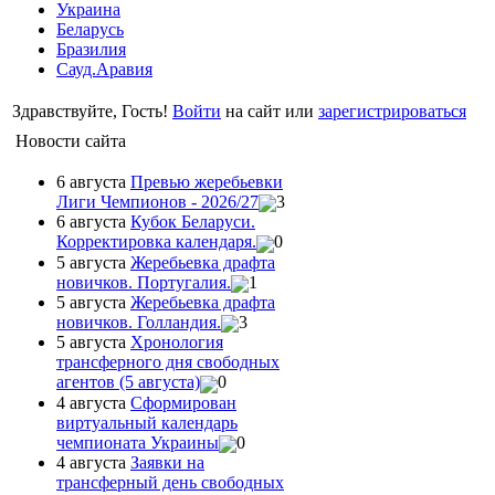
Украина
Беларусь
Бразилия
Сауд.Аравия
Здравствуйте, Гость!
Войти
на сайт или
зарегистрироваться
Новости сайта
6 августа
Превью жеребьевки
Лиги Чемпионов - 2026/27
3
6 августа
Кубок Беларуси.
Корректировка календаря.
0
5 августа
Жеребьевка драфта
новичков. Португалия.
1
5 августа
Жеребьевка драфта
новичков. Голландия.
3
5 августа
Хронология
трансферного дня свободных
агентов (5 августа)
0
4 августа
Сформирован
виртуальный календарь
чемпионата Украины
0
4 августа
Заявки на
трансферный день свободных