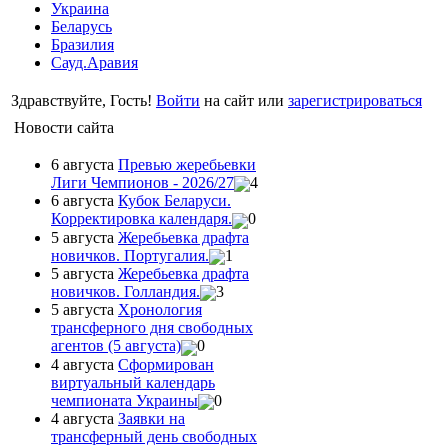
Украина
Беларусь
Бразилия
Сауд.Аравия
Здравствуйте, Гость!
Войти
на сайт или
зарегистрироваться
Новости сайта
6 августа
Превью жеребьевки
Лиги Чемпионов - 2026/27
4
6 августа
Кубок Беларуси.
Корректировка календаря.
0
5 августа
Жеребьевка драфта
новичков. Португалия.
1
5 августа
Жеребьевка драфта
новичков. Голландия.
3
5 августа
Хронология
трансферного дня свободных
агентов (5 августа)
0
4 августа
Сформирован
виртуальный календарь
чемпионата Украины
0
4 августа
Заявки на
трансферный день свободных