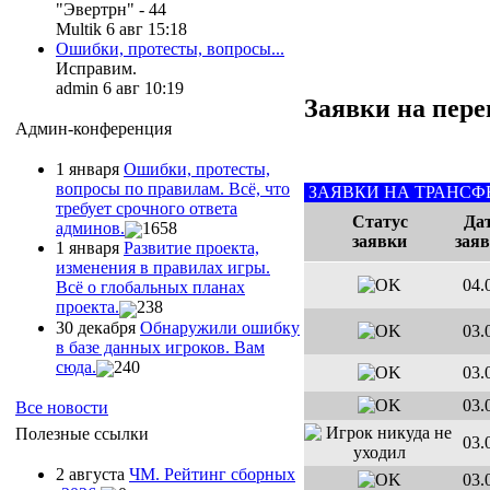
"Эвертрн" - 44
Multik 6 авг 15:18
Ошибки, протесты, вопросы...
Исправим.
admin 6 авг 10:19
Заявки на пере
Админ-конференция
1 января
Ошибки, протесты,
вопросы по правилам. Всё, что
ЗАЯВКИ НА ТРАНСФ
требует срочного ответа
Статус
Да
админов.
1658
заявки
зая
1 января
Развитие проекта,
изменения в правилах игры.
04.
Всё о глобальных планах
проекта.
238
30 декабря
Обнаружили ошибку
03.
в базе данных игроков. Вам
сюда.
240
03.
03.
Все новости
Полезные ссылки
03.
2 августа
ЧМ. Рейтинг сборных
03.