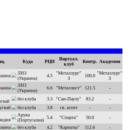
Виртуал.
ц.
Куда
РЦИ
Контр.
Академия
клуб
ЛНЗ
"Металлург"
"Металлург"
4.5
100.0
(Украина)
З
З
ЛНЗ
6.6
"Металлист"
121.5
-
(Украина)
без клуба
3.3
"Сан-Паулу"
83.2
-
без клуба
3.8
св. агент
-
-
Арука
5.4
"Спарта"
50.0
-
(Португалия)
без клуба
4.2
"Карпаты"
112.6
-