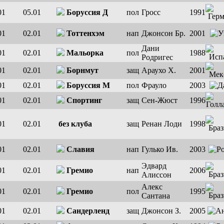
01
05.01
Боруссия Д
пол
Гросс
1991
01
02.01
Тоттенхэм
нап
Джонсон Бр.
2001
Дани
01
02.01
Мальорка
пол
1988
Родригес
01
02.01
Борнмут
защ
Араухо Х.
2001
01
02.01
Боруссия М
пол
Фрауло
2003
01
02.01
Спортинг
защ
Сен-Жюст
1996
01
02.01
без клуба
защ
Ренан Лоди
1998
01
02.01
Славия
нап
Гулько Ив.
2003
Эдвард
01
02.01
Гремио
нап
2006
Алиссон
Алекс
01
02.01
Гремио
пол
1995
Сантана
01
02.01
Сандерленд
защ
Джонсон З.
2005