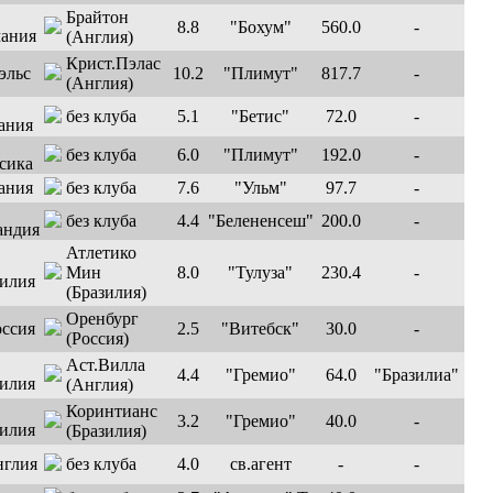
Брайтон
8.8
"Бохум"
560.0
-
(Англия)
Крист.Пэлас
10.2
"Плимут"
817.7
-
(Англия)
без клуба
5.1
"Бетис"
72.0
-
без клуба
6.0
"Плимут"
192.0
-
без клуба
7.6
"Ульм"
97.7
-
без клуба
4.4
"Белененсеш"
200.0
-
Атлетико
Мин
8.0
"Тулуза"
230.4
-
(Бразилия)
Оренбург
2.5
"Витебск"
30.0
-
(Россия)
Аст.Вилла
4.4
"Гремио"
64.0
"Бразилиа"
(Англия)
Коринтианс
3.2
"Гремио"
40.0
-
(Бразилия)
без клуба
4.0
св.агент
-
-