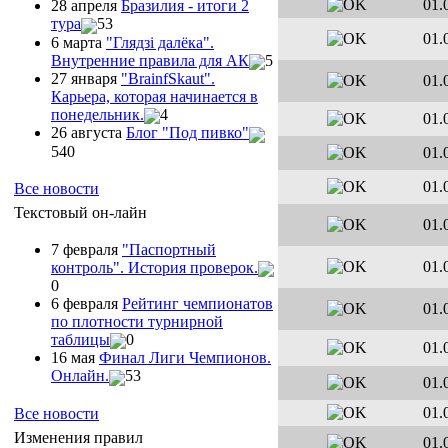
01.
28 апреля
Бразилия - итоги 2
тура
53
01.
6 марта
"Глядзi далёка".
Внутренние правила для АК
5
27 января
"ВrainfSkaut".
01.
Карьера, которая начинается в
понедельник.
4
01.
26 августа
Блог "Под пивко"
540
01.
01.
Все новости
Текстовый он-лайн
01.
7 февраля
"Паспортный
01.
контроль". История проверок.
0
6 февраля
Рейтинг чемпионатов
01.
по плотности турнирной
таблицы
0
01.
16 мая
Финал Лиги Чемпионов.
Онлайн.
53
01.
01.
Все новости
Изменения правил
01.