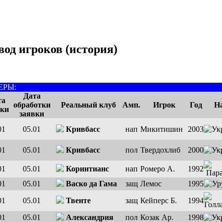
вод игроков (история)
ЕРЫ:
Дата
та
обработки
Реальный клуб
Амп.
Игрок
Год
На
вки
заявки
01
05.01
Кривбасс
нап
Микитишин
2003
01
05.01
Кривбасс
пол
Твердохлиб
2000
01
05.01
Коринтианс
нап
Ромеро А.
1992
01
05.01
Васко да Гама
защ
Лемос
1995
01
05.01
Твенте
защ
Кейперс Б.
1994
01
05.01
Александрия
пол
Козак Ар.
1998