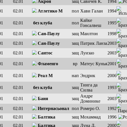
01
02.01
Акрон
защ
Савичев К.
1994
01
02.01
Атлетико М
пол
Хави Галан
1994
Кайке
01
02.01
без клуба
пол
1995
Гонсалвеш
01
02.01
Сан-Паулу
защ
Маилтон
1998
01
02.01
Сан-Паулу
защ
Патрик Ланза
2003
01
02.01
Сантос
защ
Луизао
2003
01
02.01
Фламенго
вр
Матеус Кунья
2001
01
02.01
Реал М
нап
Эндрик
2006
Тинга да
01
02.01
без клуба
защ
1993
Силва
Андре
01
02.01
Баия
защ
2003
Доминике
01
02.01
Интернасьонал
пол
Ромеро О.
1992
01
02.01
Балтика
защ
Мохаммад
1996
01
02.01
Балтика
защ
Луна Д.
2000