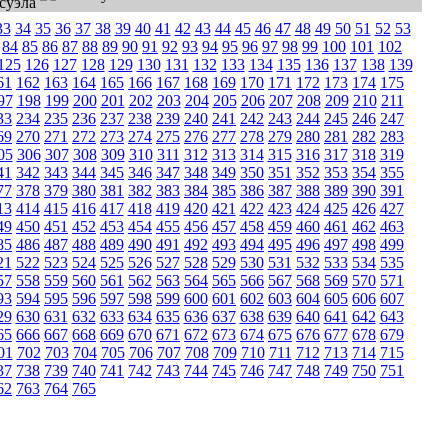
33
34
35
36
37
38
39
40
41
42
43
44
45
46
47
48
49
50
51
52
53
84
85
86
87
88
89
90
91
92
93
94
95
96
97
98
99
100
101
102
125
126
127
128
129
130
131
132
133
134
135
136
137
138
139
61
162
163
164
165
166
167
168
169
170
171
172
173
174
175
97
198
199
200
201
202
203
204
205
206
207
208
209
210
211
33
234
235
236
237
238
239
240
241
242
243
244
245
246
247
69
270
271
272
273
274
275
276
277
278
279
280
281
282
283
05
306
307
308
309
310
311
312
313
314
315
316
317
318
319
41
342
343
344
345
346
347
348
349
350
351
352
353
354
355
77
378
379
380
381
382
383
384
385
386
387
388
389
390
391
13
414
415
416
417
418
419
420
421
422
423
424
425
426
427
49
450
451
452
453
454
455
456
457
458
459
460
461
462
463
85
486
487
488
489
490
491
492
493
494
495
496
497
498
499
21
522
523
524
525
526
527
528
529
530
531
532
533
534
535
57
558
559
560
561
562
563
564
565
566
567
568
569
570
571
93
594
595
596
597
598
599
600
601
602
603
604
605
606
607
29
630
631
632
633
634
635
636
637
638
639
640
641
642
643
65
666
667
668
669
670
671
672
673
674
675
676
677
678
679
01
702
703
704
705
706
707
708
709
710
711
712
713
714
715
37
738
739
740
741
742
743
744
745
746
747
748
749
750
751
62
763
764
765