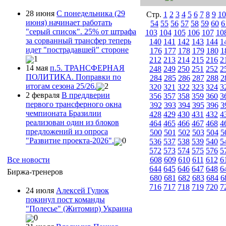
28 июня
С понедельника (29
Стр.
1
2
3
4
5
6
7
8
9
10
июня) начинает работать
54
55
56
57
58
59
60
6
"серый список". 25% от штрафа
103
104
105
106
107
10
за сорванный трансфер теперь
140
141
142
143
144
1
идет "пострадавшей" стороне
176
177
178
179
180
1
1
212
213
214
215
216
2
14 мая
п.5. ТРАНСФЕРНАЯ
248
249
250
251
252
2
ПОЛИТИКА. Поправки по
284
285
286
287
288
2
итогам сезона 25/26.
2
320
321
322
323
324
3
2 февраля
В преддверии
356
357
358
359
360
3
первого трансферного окна
392
393
394
395
396
3
чемпионата Бразилии
428
429
430
431
432
4
реализован один из блоков
464
465
466
467
468
4
предложений из опроса
500
501
502
503
504
5
"Развитие проекта-2026".
0
536
537
538
539
540
5
572
573
574
575
576
5
Все новости
608
609
610
611
612
6
644
645
646
647
648
6
Биржа-тренеров
680
681
682
683
684
6
716
717
718
719
720
7
24 июля
Алексей Гулюк
покинул пост команды
"Полесье" (Житомир) Украина
0