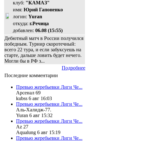
клуб:
"КАМАЗ"
имя:
Юрий Гапоненко
логин:
Yuran
откуда:
г.Речица
добавлен:
06.08 (15:55)
Дебютный матч в России получился
победным. Турнир скоротечный:
всего 22 тура, и если забуксуешь на
старте, дальше ловить будет нечего.
Могли бы в РФ з...
Подробнее
Последние комментарии
Превью жеребьевки Лиги Че...
Арсенал 69
kubss 6 авг 16:03
Превью жеребьевки Лиги Че...
Аль-Халидж-77.
Yuran 6 авг 15:32
Превью жеребьевки Лиги Че...
Az 27
Aqualung 6 авг 15:19
Превью жеребьевки Лиги Че...