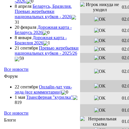
-2026.
0
8 апреля
Беларусь, Бразилия.
03.
Превью жеребьевки
национальных кубков - 2026
02.
31
20 февраля
Дорожная карта -
02.
Беларусь 2026
0
8 января
Дорожная карта -
02.
Бразилия 2026
1
21 сентября
Превью жеребьевки
02.
национальных кубков - 2025/26
02.
59
Все новости
02.
Форум
02.
22 сентября
Онлайн-чат уик-
энда (все комментарии)
0
1 мая
Трансферная "курилка"
01.
819
01.
Все новости
Блоги
01.