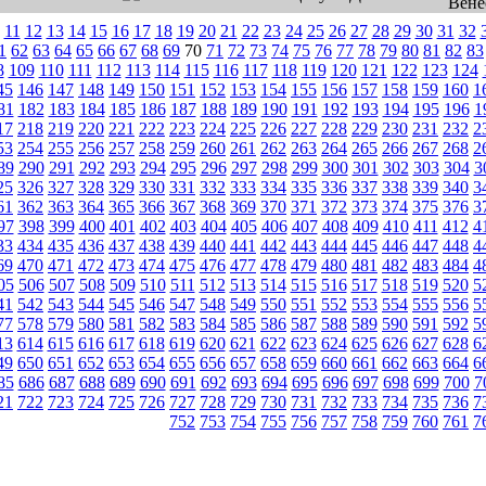
11
12
13
14
15
16
17
18
19
20
21
22
23
24
25
26
27
28
29
30
31
32
1
62
63
64
65
66
67
68
69
70
71
72
73
74
75
76
77
78
79
80
81
82
83
8
109
110
111
112
113
114
115
116
117
118
119
120
121
122
123
124
45
146
147
148
149
150
151
152
153
154
155
156
157
158
159
160
1
81
182
183
184
185
186
187
188
189
190
191
192
193
194
195
196
1
17
218
219
220
221
222
223
224
225
226
227
228
229
230
231
232
2
53
254
255
256
257
258
259
260
261
262
263
264
265
266
267
268
2
89
290
291
292
293
294
295
296
297
298
299
300
301
302
303
304
3
25
326
327
328
329
330
331
332
333
334
335
336
337
338
339
340
3
61
362
363
364
365
366
367
368
369
370
371
372
373
374
375
376
3
97
398
399
400
401
402
403
404
405
406
407
408
409
410
411
412
4
33
434
435
436
437
438
439
440
441
442
443
444
445
446
447
448
4
69
470
471
472
473
474
475
476
477
478
479
480
481
482
483
484
4
05
506
507
508
509
510
511
512
513
514
515
516
517
518
519
520
5
41
542
543
544
545
546
547
548
549
550
551
552
553
554
555
556
5
77
578
579
580
581
582
583
584
585
586
587
588
589
590
591
592
5
13
614
615
616
617
618
619
620
621
622
623
624
625
626
627
628
6
49
650
651
652
653
654
655
656
657
658
659
660
661
662
663
664
6
85
686
687
688
689
690
691
692
693
694
695
696
697
698
699
700
7
21
722
723
724
725
726
727
728
729
730
731
732
733
734
735
736
7
752
753
754
755
756
757
758
759
760
761
7