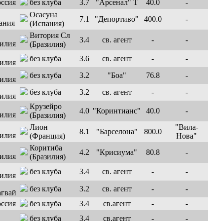
без клуба
3.7
"Арсенал" Т
40.0
-
Осасуна
7.1
"Депортиво"
400.0
-
(Испания)
Витория Сл
3.4
св. агент
-
-
(Бразилия)
без клуба
3.6
св. агент
-
-
без клуба
3.2
"Боа"
76.8
-
без клуба
3.2
св. агент
-
-
Крузейро
4.0
"Коринтианс"
40.0
-
(Бразилия)
Лион
"Вила-
8.1
"Барселона"
800.0
(Франция)
Нова"
Коритиба
4.2
"Крисиума"
80.8
-
(Бразилия)
без клуба
3.4
св. агент
-
-
без клуба
3.2
св. агент
-
-
без клуба
3.4
св.агент
-
-
без клуба
3.4
св.агент
-
-