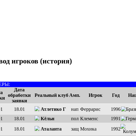
вод игроков (история)
ЕРЫ:
Дата
а
обработки
Реальный клуб
Амп.
Игрок
Год
Нац
ки
заявки
01
18.01
Атлетико Г
нап
Феррарис
1996
01
18.01
Кёльн
пол
Клеменс
1991
01
18.01
Аталанта
защ
Мохика
1992