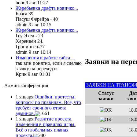
bobr 9 авг 11:27
Жеребьевка драфта новичко...
Брага 39
Пасуш Ферейра - 40
admin 9 авг 10:15
Жеребьевка драфта новичко...
Гоу Эхед - 23
Херенвен 24.
Гронинген-77
admin 9 авг 10:14
Изменения в работе сайта ...
Заявки на пере
так впн понятно, если я сделаю
заявку на переход и...
Крик 9 авг 01:01
ЗАЯВКИ НА ТРАНСФ
Админ-конференция
Статус
Дат
1 января
Ошибки, протесты,
заявки
заяв
вопросы по правилам. Всё, что
требует срочного ответа
18.
админов.
1661
1 января
Развитие проекта,
18.
изменения в правилах игры.
18.
Всё о глобальных планах
проекта.
240