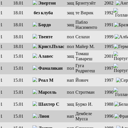
01
18.01
Эвертон
защ
Брэнтуэйт
2002
01
18.01
без клуба
защ
те Вирик
1992
Пабло
01
18.01
Бордо
защ
1991
Насименто
01
18.01
Твенте
пол
Селахи
1999
01
18.01
Крист.Пэлас
пол
Майер М.
1995
Томаш
01
15.01
Алавес
защ
2001
Тавареш
Гуга
01
15.01
Фамаликан
пол
1997
Родригеш
01
15.01
Реал М
нап
Йович
1997
01
15.01
Марсель
пол
Стротман
1990
01
15.01
Шахтер С
защ
Бурко И.
1988
Дембеле
01
15.01
Лион
нап
1996
Мусса