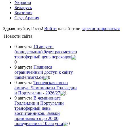
Украина
Беларусь
Бразилия
Сауд.Аравия
Здравствуйте, Гость!
Войти
на сайт или
зарегистрироваться
Новости сайта
9 августа
10 августа
(понедельник) будет рассмотрен
трансферный день переходов
0
9 августа
Появился
ограниченный доступ к сайту
transfermarkt.de
0
9 августа
Тренерская смена
амплуа. Чемпионаты Голлаедии
и Португалии - 2026/27
1
9 августа
В чемпионате
Голландии и Португалии
трансферный день
воспитанников. Заявки
принимаются до 20-00
понедельника 10 августа
0