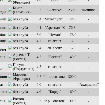
7.8
"Ренн"
224.0
-
(Франция)
Байер
5.3
"Феникс"
250.0
"Феникс"
(Германия)
без клуба
3.4
"Металлург" З
144.0
-
без клуба
4.1
"Арсенал" К
76.8
-
без клуба
5.0
"Неман"
176.0
-
без клуба
4.2
св.агент
-
-
без клуба
3.4
св. агент
-
-
Арсенал Т
4.2
"Ростов"
140.0
-
(Россия)
Пасуш
4.3
св.агент
-
-
(Португалия)
Марсель
6.7
"Фиорентина"
300.0
-
(Франция)
без клуба
5.0
св.агент
-
"Академика"
без клуба
4.9
"Бордо"
160.0
-
Ростов
3.5
"Кр.Советов"
90.0
-
(Россия)