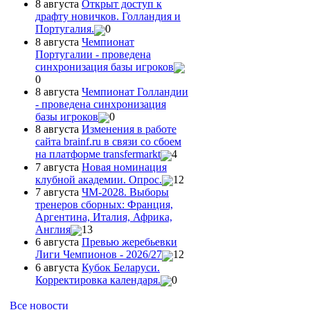
8 августа
Открыт доступ к
драфту новичков. Голландия и
Португалия.
0
8 августа
Чемпионат
Португалии - проведена
синхронизация базы игроков
0
8 августа
Чемпионат Голландии
- проведена синхронизация
базы игроков
0
8 августа
Изменения в работе
сайта brainf.ru в связи со сбоем
на платформе transfermarkt
4
7 августа
Новая номинация
клубной академии. Опрос.
12
7 августа
ЧМ-2028. Выборы
тренеров сборных: Франция,
Аргентина, Италия, Африка,
Англия
13
6 августа
Превью жеребьевки
Лиги Чемпионов - 2026/27
12
6 августа
Кубок Беларуси.
Корректировка календаря.
0
Все новости