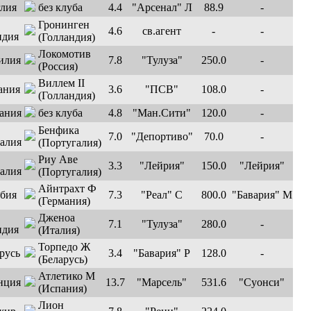
без клуба
4.4
"Арсенал" Л
88.9
-
Гронинген
4.6
св.агент
-
-
(Голландия)
Локомотив
7.8
"Тулуза"
250.0
-
(Россия)
Виллем II
3.6
"ПСВ"
108.0
-
(Голландия)
без клуба
4.8
"Ман.Сити"
120.0
-
Бенфика
7.0
"Депортиво"
70.0
-
(Португалия)
Риу Аве
3.3
"Лейрия"
150.0
"Лейрия"
(Португалия)
Айнтрахт Ф
7.3
"Реал" С
800.0
"Бавария" М
(Германия)
Дженоа
7.1
"Тулуза"
280.0
-
(Италия)
Торпедо Ж
3.4
"Бавария" Р
128.0
-
(Беларусь)
Атлетико М
13.7
"Марсель"
531.6
"Суонси"
(Испания)
Лион