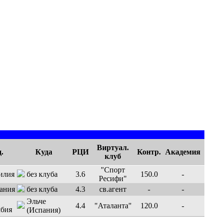
Виртуал.
.
Куда
РЦИ
Контр.
Академия
клуб
"Спорт
без клуба
3.6
150.0
-
Ресифи"
без клуба
4.3
св.агент
-
-
Эльче
4.4
"Аталанта"
120.0
-
(Испания)