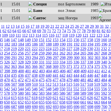
01
15.01
Специя
пол
Бартоломеи
1989
01
15.01
Баия
пол
Элиас
1985
01
15.01
Сантос
защ
Ногера
1993
11
12
13
14
15
16
17
18
19
20
21
22
23
24
25
26
27
28
29
30
31
32
1
62
63
64
65
66
67
68
69
70
71
72
73
74
75
76
77
78
79
80
81
82
83
8
109
110
111
112
113
114
115
116
117
118
119
120
121
122
123
124
45
146
147
148
149
150
151
152
153
154
155
156
157
158
159
160
1
81
182
183
184
185
186
187
188
189
190
191
192
193
194
195
196
1
17
218
219
220
221
222
223
224
225
226
227
228
229
230
231
232
2
53
254
255
256
257
258
259
260
261
262
263
264
265
266
267
268
2
89
290
291
292
293
294
295
296
297
298
299
300
301
302
303
304
3
25
326
327
328
329
330
331
332
333
334
335
336
337
338
339
340
3
61
362
363
364
365
366
367
368
369
370
371
372
373
374
375
376
3
97
398
399
400
401
402
403
404
405
406
407
408
409
410
411
412
4
33
434
435
436
437
438
439
440
441
442
443
444
445
446
447
448
4
69
470
471
472
473
474
475
476
477
478
479
480
481
482
483
484
4
05
506
507
508
509
510
511
512
513
514
515
516
517
518
519
520
5
41
542
543
544
545
546
547
548
549
550
551
552
553
554
555
556
5
77
578
579
580
581
582
583
584
585
586
587
588
589
590
591
592
5
13
614
615
616
617
618
619
620
621
622
623
624
625
626
627
628
6
49
650
651
652
653
654
655
656
657
658
659
660
661
662
663
664
6
85
686
687
688
689
690
691
692
693
694
695
696
697
698
699
700
7