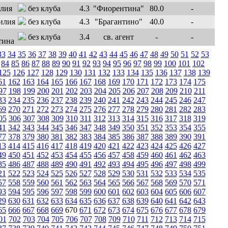
без клуба
4.3
"Фиорентина"
80.0
-
без клуба
4.3
"Брагантино"
40.0
-
без клуба
3.4
св. агент
-
-
33
34
35
36
37
38
39
40
41
42
43
44
45
46
47
48
49
50
51
52
53
84
85
86
87
88
89
90
91
92
93
94
95
96
97
98
99
100
101
102
125
126
127
128
129
130
131
132
133
134
135
136
137
138
139
61
162
163
164
165
166
167
168
169
170
171
172
173
174
175
97
198
199
200
201
202
203
204
205
206
207
208
209
210
211
33
234
235
236
237
238
239
240
241
242
243
244
245
246
247
69
270
271
272
273
274
275
276
277
278
279
280
281
282
283
05
306
307
308
309
310
311
312
313
314
315
316
317
318
319
41
342
343
344
345
346
347
348
349
350
351
352
353
354
355
77
378
379
380
381
382
383
384
385
386
387
388
389
390
391
13
414
415
416
417
418
419
420
421
422
423
424
425
426
427
49
450
451
452
453
454
455
456
457
458
459
460
461
462
463
85
486
487
488
489
490
491
492
493
494
495
496
497
498
499
21
522
523
524
525
526
527
528
529
530
531
532
533
534
535
57
558
559
560
561
562
563
564
565
566
567
568
569
570
571
93
594
595
596
597
598
599
600
601
602
603
604
605
606
607
29
630
631
632
633
634
635
636
637
638
639
640
641
642
643
65
666
667
668
669
670
671
672
673
674
675
676
677
678
679
01
702
703
704
705
706
707
708
709
710
711
712
713
714
715