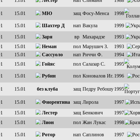
01
15.01
Лестер
нап
Слимани
1988
01
15.01
МЮ
защ
Фосу-Менса
1998
01
15.01
Шахтер Д
нап
Вакула
1999
01
15.01
Заря
вр
Махарадзе
1993
01
15.01
Неман
пол
Марушич З.
1993
01
15.01
Сассуоло
нап
Риччи Ф.
1994
01
15.01
Гойяс
пол
Салазар С.
1995
01
15.01
Рубин
пол
Коновалов Иг.
1996
01
15.01
без клуба
защ
Педру Ребошу
1995
01
15.01
Фиорентина
защ
Лирола
1997
01
15.01
Лестер
защ
Бенкович
1997
01
15.01
Лион
пол
Жан Лукас
1998
01
15.01
Ротор
нап
Саплинов
1997