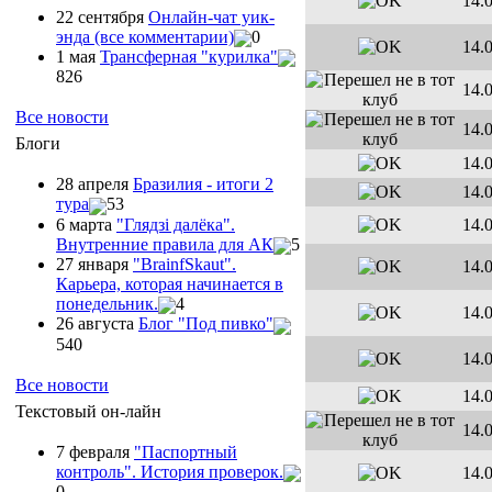
14.
22 сентября
Онлайн-чат уик-
энда (все комментарии)
0
14.
1 мая
Трансферная "курилка"
826
14.
Все новости
14.
Блоги
14.
28 апреля
Бразилия - итоги 2
14.
тура
53
6 марта
"Глядзi далёка".
14.
Внутренние правила для АК
5
27 января
"ВrainfSkaut".
14.
Карьера, которая начинается в
понедельник.
4
14.
26 августа
Блог "Под пивко"
540
14.
Все новости
14.
Текстовый он-лайн
14.
7 февраля
"Паспортный
контроль". История проверок.
14.
0