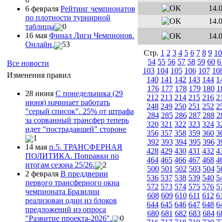
14.
6 февраля
Рейтинг чемпионатов
по плотности турнирной
14.
таблицы
0
16 мая
Финал Лиги Чемпионов.
14.
Онлайн.
53
Стр.
1
2
3
4
5
6
7
8
9
10
54
55
56
57
58
59
60
6
Все новости
103
104
105
106
107
10
Изменения правил
140
141
142
143
144
1
176
177
178
179
180
1
28 июня
С понедельника (29
212
213
214
215
216
2
июня) начинает работать
248
249
250
251
252
2
"серый список". 25% от штрафа
284
285
286
287
288
2
за сорванный трансфер теперь
320
321
322
323
324
3
идет "пострадавшей" стороне
356
357
358
359
360
3
1
392
393
394
395
396
3
14 мая
п.5. ТРАНСФЕРНАЯ
428
429
430
431
432
4
ПОЛИТИКА. Поправки по
464
465
466
467
468
4
итогам сезона 25/26.
2
500
501
502
503
504
5
2 февраля
В преддверии
536
537
538
539
540
5
первого трансферного окна
572
573
574
575
576
5
чемпионата Бразилии
608
609
610
611
612
6
реализован один из блоков
644
645
646
647
648
6
предложений из опроса
680
681
682
683
684
6
"Развитие проекта-2026".
0