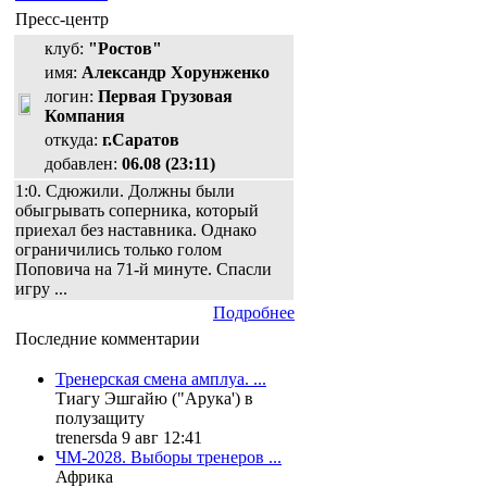
Пресс-центр
клуб:
"Ростов"
имя:
Александр Хорунженко
логин:
Первая Грузовая
Компания
откуда:
г.Саратов
добавлен:
06.08 (23:11)
1:0. Сдюжили. Должны были
обыгрывать соперника, который
приехал без наставника. Однако
ограничились только голом
Поповича на 71-й минуте. Спасли
игру ...
Подробнее
Последние комментарии
Тренерская смена амплуа. ...
Тиагу Эшгайю ("Арука') в
полузащиту
trenersda 9 авг 12:41
ЧМ-2028. Выборы тренеров ...
Африка