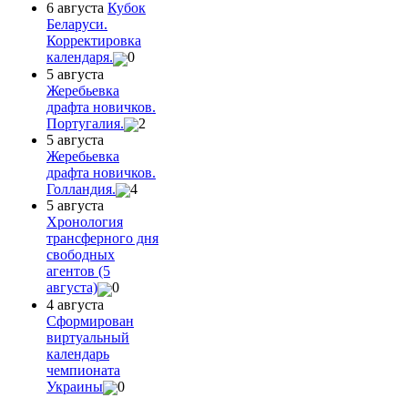
6 августа
Кубок
Беларуси.
Корректировка
календаря.
0
5 августа
Жеребьевка
драфта новичков.
Португалия.
2
5 августа
Жеребьевка
драфта новичков.
Голландия.
4
5 августа
Хронология
трансферного дня
свободных
агентов (5
августа)
0
4 августа
Сформирован
виртуальный
календарь
чемпионата
Украины
0