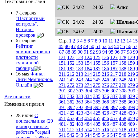
Текстовый он-лайн
24.02
24.02
Аякс
7 февраля
"Паспортный
24.02
24.02
Шальке-
контроль".
История
24.02
24.02
Шальке-
проверок.
0
6 февраля
Стр.
1
2
3
4
5
6
7
8
9
10
11
12
13
14
15
Рейтинг
45
46
47
48
49
50
51
52
53
54
55
56
57
чемпионатов по
87
88
89
90
91
92
93
94
95
96
97
98
99
плотности
121
122
123
124
125
126
127
128
129
турнирной
151
152
153
154
155
156
157
158
159
таблицы
0
181
182
183
184
185
186
187
188
189
16 мая
Финал
211
212
213
214
215
216
217
218
219
Лиги Чемпионов.
241
242
243
244
245
246
247
248
249
Онлайн.
53
271
272
273
274
275
276
277
278
279
301
302
303
304
305
306
307
308
309
331
332
333
334
335
336
337
338
339
Все новости
361
362
363
364
365
366
367
368
369
Изменения правил
391
392
393
394
395
396
397
398
399
421
422
423
424
425
426
427
428
429
28 июня
С
451
452
453
454
455
456
457
458
459
понедельника (29
481
482
483
484
485
486
487
488
489
июня) начинает
511
512
513
514
515
516
517
518
519
работать "серый
541
542
543
544
545
546
547
548
549
список". 25% от