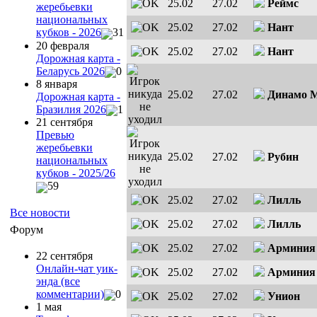
25.02
27.02
Реймс
жеребьевки
национальных
25.02
27.02
Нант
кубков - 2026
31
20 февраля
25.02
27.02
Нант
Дорожная карта -
Беларусь 2026
0
8 января
25.02
27.02
Динамо 
Дорожная карта -
Бразилия 2026
1
21 сентября
Превью
жеребьевки
25.02
27.02
Рубин
национальных
кубков - 2025/26
59
25.02
27.02
Лилль
Все новости
25.02
27.02
Лилль
Форум
25.02
27.02
Арминия
22 сентября
Онлайн-чат уик-
25.02
27.02
Арминия
энда (все
комментарии)
0
25.02
27.02
Унион
1 мая