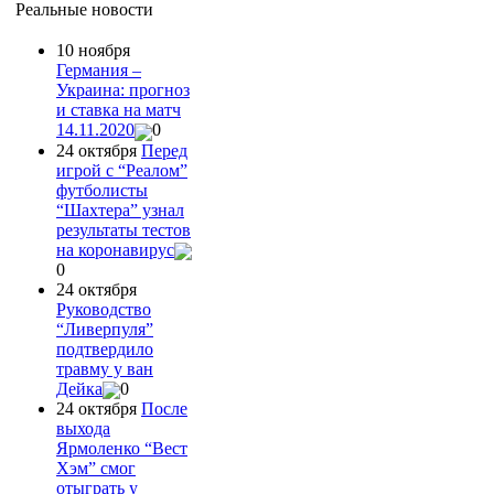
Реальные новости
10 ноября
Германия –
Украина: прогноз
и ставка на матч
14.11.2020
0
24 октября
Перед
игрой с “Реалом”
футболисты
“Шахтера” узнал
результаты тестов
на коронавирус
0
24 октября
Руководство
“Ливерпуля”
подтвердило
травму у ван
Дейка
0
24 октября
После
выхода
Ярмоленко “Вест
Хэм” смог
отыграть у