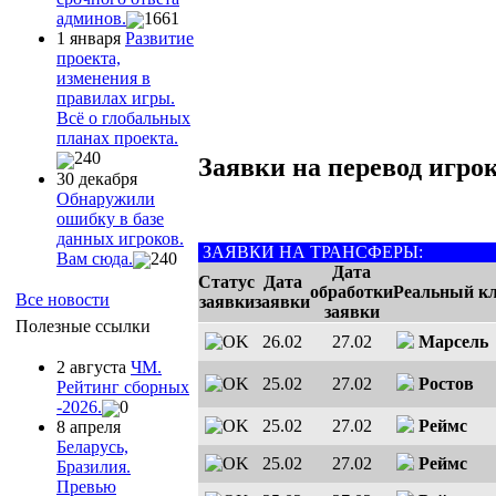
админов.
1661
1 января
Развитие
проекта,
изменения в
правилах игры.
Всё о глобальных
планах проекта.
240
Заявки на перевод игрок
30 декабря
Обнаружили
ошибку в базе
данных игроков.
ЗАЯВКИ НА ТРАНСФЕРЫ:
Вам сюда.
240
Дата
Статус
Дата
обработки
Реальный к
Все новости
заявки
заявки
заявки
Полезные ссылки
26.02
27.02
Марсель
2 августа
ЧМ.
25.02
27.02
Ростов
Рейтинг сборных
-2026.
0
25.02
27.02
Реймс
8 апреля
Беларусь,
25.02
27.02
Реймс
Бразилия.
Превью