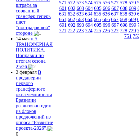
571
572
573
574
575
576
577
578
579
штрафа за
601
602
603
604
605
606
607
608
609
сорванный
631
632
633
634
635
636
637
638
639
трансфер теперь
661
662
663
664
665
666
667
668
669
идет
691
692
693
694
695
696
697
698
699
"пострадавшей"
721
722
723
724
725
726
727
728
729
стороне
1
751
75
14 мая
п.5.
ТРАНСФЕРНАЯ
ПОЛИТИКА.
Поправки по
итогам сезона
25/26.
2
2 февраля
В
преддверии
первого
трансферного
окна чемпионата
Бразилии
реализован один
из блоков
предложений из
опроса "Развитие
проекта-2026".
0