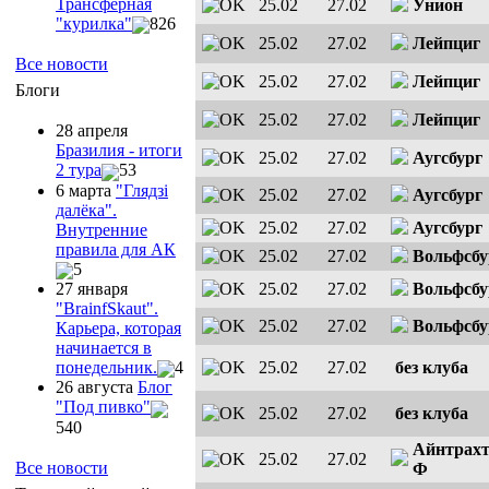
Трансферная
25.02
27.02
Унион
"курилка"
826
25.02
27.02
Лейпциг
Все новости
25.02
27.02
Лейпциг
Блоги
25.02
27.02
Лейпциг
28 апреля
Бразилия - итоги
25.02
27.02
Аугсбург
2 тура
53
6 марта
"Глядзi
25.02
27.02
Аугсбург
далёка".
25.02
27.02
Аугсбург
Внутренние
правила для АК
25.02
27.02
Вольфсбу
5
25.02
27.02
Вольфсбу
27 января
"ВrainfSkaut".
25.02
27.02
Вольфсбу
Карьера, которая
начинается в
25.02
27.02
без клуба
понедельник.
4
26 августа
Блог
"Под пивко"
25.02
27.02
без клуба
540
Айнтрах
25.02
27.02
Все новости
Ф