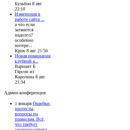
Бульбон 8 авг
22:10
Изменения в
работе сайта ...
а что если
затянется
надолго?
особенно
интере...
Крик 8 авг 21:56
Новая номинация
клубной а...
Вариант Б
Гярсон из
Каролина 8 авг
21:34
Админ-конференция
1 января
Ошибки,
протесты,
вопросы по
правилам. Всё,
что требует
срочного ответа