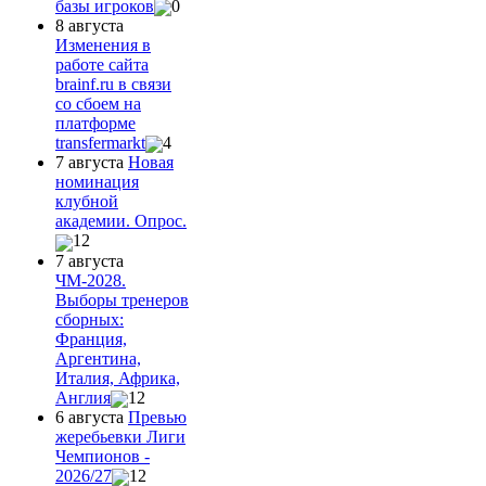
базы игроков
0
8 августа
Изменения в
работе сайта
brainf.ru в связи
со сбоем на
платформе
transfermarkt
4
7 августа
Новая
номинация
клубной
академии. Опрос.
12
7 августа
ЧМ-2028.
Выборы тренеров
сборных:
Франция,
Аргентина,
Италия, Африка,
Англия
12
6 августа
Превью
жеребьевки Лиги
Чемпионов -
2026/27
12