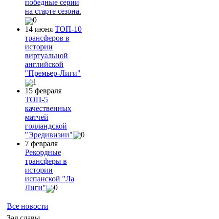
победные серии
на старте сезона.
0
14 июня
ТОП-10
трансферов в
истории
виртуальной
английской
"Премьер-Лиги"
1
15 февраля
ТОП-5
качественных
матчей
голландской
"Эредивизии"
0
7 февраля
Рекордные
трансферы в
истории
испанской "Ла
Лиги"
0
Все новости
Зал славы