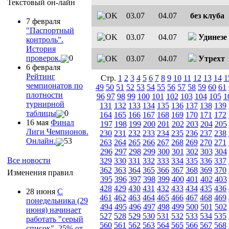
Текстовый он-лайн
03.07
04.07
без клуба
7 февраля
"Паспортный
03.07
04.07
Удинезе
контроль".
История
проверок.
0
03.07
04.07
Утрехт
6 февраля
Рейтинг
Стр.
1
2
3
4
5
6
7
8
9
10
11
12
13
14
1
чемпионатов по
49
50
51
52
53
54
55
56
57
58
59
60
61
плотности
96
97
98
99
100
101
102
103
104
105
1
турнирной
131
132
133
134
135
136
137
138
139
таблицы
0
164
165
166
167
168
169
170
171
172
16 мая
Финал
197
198
199
200
201
202
203
204
205
Лиги Чемпионов.
230
231
232
233
234
235
236
237
238
Онлайн.
53
263
264
265
266
267
268
269
270
271
296
297
298
299
300
301
302
303
304
Все новости
329
330
331
332
333
334
335
336
337
362
363
364
365
366
367
368
369
370
Изменения правил
395
396
397
398
399
400
401
402
403
428
429
430
431
432
433
434
435
436
28 июня
С
461
462
463
464
465
466
467
468
469
понедельника (29
494
495
496
497
498
499
500
501
502
июня) начинает
527
528
529
530
531
532
533
534
535
работать "серый
560
561
562
563
564
565
566
567
568
список". 25% от