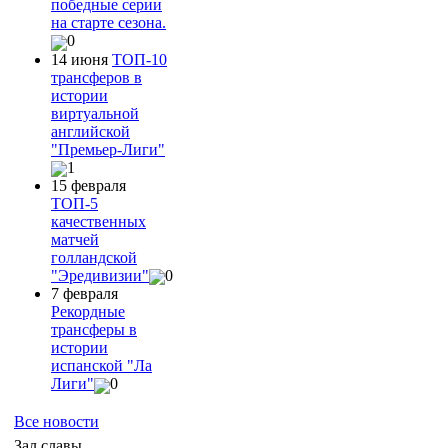
победные серии
на старте сезона.
0
14 июня
ТОП-10
трансферов в
истории
виртуальной
английской
"Премьер-Лиги"
1
15 февраля
ТОП-5
качественных
матчей
голландской
"Эредивизии"
0
7 февраля
Рекордные
трансферы в
истории
испанской "Ла
Лиги"
0
Все новости
Зал славы