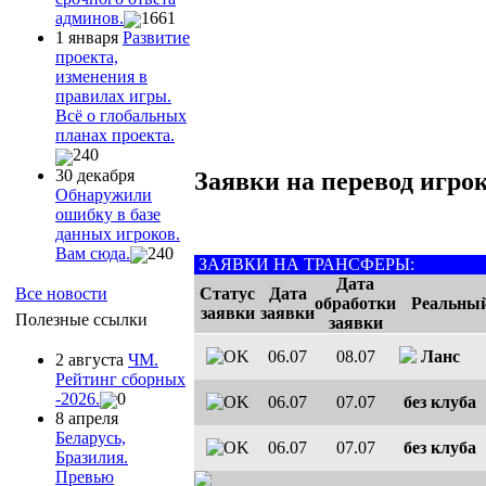
админов.
1661
1 января
Развитие
проекта,
изменения в
правилах игры.
Всё о глобальных
планах проекта.
240
30 декабря
Заявки на перевод игрок
Обнаружили
ошибку в базе
данных игроков.
Вам сюда.
240
ЗАЯВКИ НА ТРАНСФЕРЫ:
Дата
Статус
Дата
Все новости
обработки
Реальный
заявки
заявки
Полезные ссылки
заявки
06.07
08.07
Ланс
2 августа
ЧМ.
Рейтинг сборных
-2026.
0
06.07
07.07
без клуба
8 апреля
Беларусь,
06.07
07.07
без клуба
Бразилия.
Превью