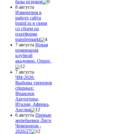
базы игроков
0
8 августа
Изменения в
работе сайта
brainf.ru в связи
со сбоем на
платформе
transfermarkt
4
7 августа
Новая
номинация
клубной
академии. Опрос.
12
7 августа
ЧМ-2028.
Выборы тренеров
сборных:
Франция,
Аргентина,
Италия, Африка,
Англия
12
6 августа
Превью
жеребьевки Лиги
Чемпионов -
2026/27
12