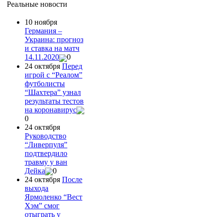
Реальные новости
10 ноября
Германия –
Украина: прогноз
и ставка на матч
14.11.2020
0
24 октября
Перед
игрой с “Реалом”
футболисты
“Шахтера” узнал
результаты тестов
на коронавирус
0
24 октября
Руководство
“Ливерпуля”
подтвердило
травму у ван
Дейка
0
24 октября
После
выхода
Ярмоленко “Вест
Хэм” смог
отыграть у