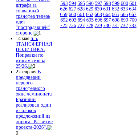
593
594
595
596
597
598
599
600
601
штрафа за
626
627
628
629
630
631
632
633
634
сорванный
659
660
661
662
663
664
665
666
667
трансфер теперь
692
693
694
695
696
697
698
699
700
идет
725
726
727
728
729
730
731
732
733
"пострадавшей"
стороне
1
14 мая
п.5.
ТРАНСФЕРНАЯ
ПОЛИТИКА.
Поправки по
итогам сезона
25/26.
2
2 февраля
В
преддверии
первого
трансферного
окна чемпионата
Бразилии
реализован один
из блоков
предложений из
опроса "Развитие
проекта-2026".
0