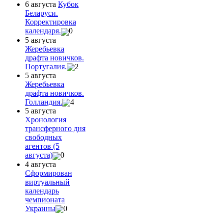
6 августа
Кубок
Беларуси.
Корректировка
календаря.
0
5 августа
Жеребьевка
драфта новичков.
Португалия.
2
5 августа
Жеребьевка
драфта новичков.
Голландия.
4
5 августа
Хронология
трансферного дня
свободных
агентов (5
августа)
0
4 августа
Сформирован
виртуальный
календарь
чемпионата
Украины
0