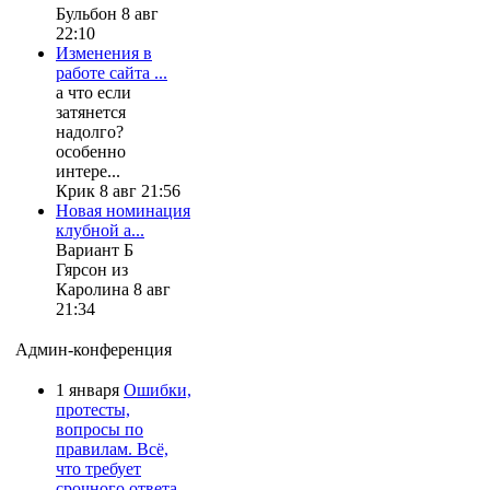
Бульбон 8 авг
22:10
Изменения в
работе сайта ...
а что если
затянется
надолго?
особенно
интере...
Крик 8 авг 21:56
Новая номинация
клубной а...
Вариант Б
Гярсон из
Каролина 8 авг
21:34
Админ-конференция
1 января
Ошибки,
протесты,
вопросы по
правилам. Всё,
что требует
срочного ответа