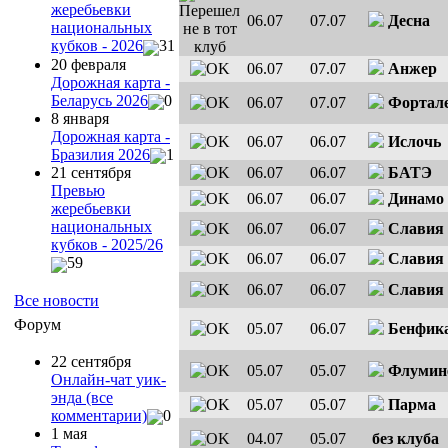
жеребьевки
06.07
07.07
Десна
национальных
кубков - 2026
31
20 февраля
06.07
07.07
Анжер
Дорожная карта -
Беларусь 2026
0
06.07
07.07
Фортале
8 января
Дорожная карта -
06.07
06.07
Ислочь
Бразилия 2026
1
06.07
06.07
БАТЭ
21 сентября
Превью
06.07
06.07
Динамо
жеребьевки
национальных
06.07
06.07
Славия
кубков - 2025/26
06.07
06.07
Славия
59
06.07
06.07
Славия
Все новости
Форум
05.07
06.07
Бенфик
22 сентября
05.07
05.07
Флумин
Онлайн-чат уик-
энда (все
05.07
05.07
Парма
комментарии)
0
1 мая
04.07
05.07
без клуба