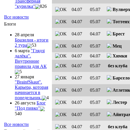
Трансферная
"курилка"
826
04.07
05.07
Вулвер
Все новости
04.07
05.07
Тоттенх
Блоги
04.07
04.07
Брест
28 апреля
Бразилия - итоги
2 тура
53
04.07
05.07
Мец
6 марта
"Глядзi
далёка".
04.07
04.07
Химки
Внутренние
04.07
05.07
без клуба
правила для АК
5
27 января
04.07
05.07
Барсело
"ВrainfSkaut".
Карьера, которая
04.07
05.07
Атлети
начинается в
понедельник.
4
04.07
05.07
Лестер
26 августа
Блог
"Под пивко"
540
04.07
05.07
Айнтра
Все новости
04.07
05.07
без клуба