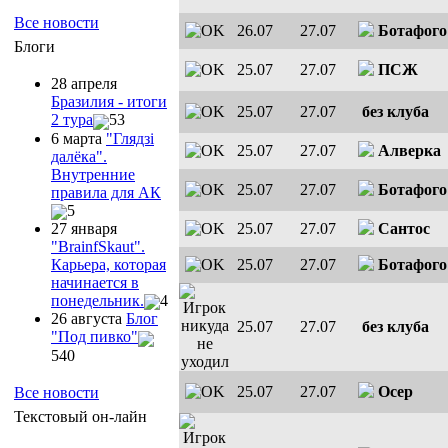
Все новости
26.07
27.07
Ботафого
Блоги
25.07
27.07
ПСЖ
28 апреля
Бразилия - итоги
25.07
27.07
без клуба
2 тура
53
6 марта
"Глядзi
25.07
27.07
Алверка
далёка".
Внутренние
25.07
27.07
Ботафого
правила для АК
5
25.07
27.07
Сантос
27 января
"ВrainfSkaut".
25.07
27.07
Ботафого
Карьера, которая
начинается в
понедельник.
4
26 августа
Блог
25.07
27.07
без клуба
"Под пивко"
540
25.07
27.07
Осер
Все новости
Текстовый он-лайн