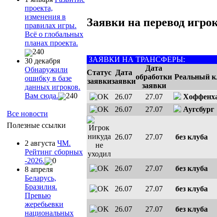
проекта,
изменения в
Заявки на перевод игрок
правилах игры.
Всё о глобальных
планах проекта.
240
ЗАЯВКИ НА ТРАНСФЕРЫ:
30 декабря
Дата
Обнаружили
Статус
Дата
обработки
Реальный к
ошибку в базе
заявки
заявки
заявки
данных игроков.
Вам сюда.
240
26.07
27.07
Хоффенх
26.07
27.07
Аугсбург
Все новости
Полезные ссылки
26.07
27.07
без клуба
2 августа
ЧМ.
Рейтинг сборных
-2026.
0
26.07
27.07
без клуба
8 апреля
Беларусь,
Бразилия.
26.07
27.07
без клуба
Превью
жеребьевки
26.07
27.07
без клуба
национальных