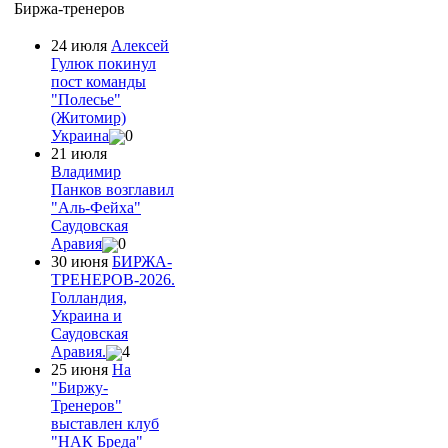
Биржа-тренеров
24 июля
Алексей
Гулюк покинул
пост команды
"Полесье"
(Житомир)
Украина
0
21 июля
Владимир
Панков возглавил
"Аль-Фейха"
Саудовская
Аравия
0
30 июня
БИРЖА-
ТРЕНЕРОВ-2026.
Голландия,
Украина и
Саудовская
Аравия.
4
25 июня
На
"Биржу-
Тренеров"
выставлен клуб
"НАК Бреда"