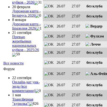
кубков - 2026
31
26.07
27.07
без клуба
20 февраля
Дорожная карта -
Беларусь 2026
0
26.07
27.07
без клуба
8 января
Дорожная карта -
26.07
27.07
Вердер
Бразилия 2026
1
21 сентября
26.07
27.07
Фулхэм
Превью
жеребьевки
26.07
27.07
Лечче
национальных
кубков - 2025/26
26.07
27.07
без клуба
59
26.07
27.07
без клуба
Все новости
Форум
26.07
27.07
Аль-Фей
22 сентября
Онлайн-чат уик-
26.07
27.07
без клуба
энда (все
комментарии)
0
26.07
27.07
без клуба
1 мая
Трансферная
"курилка"
826
26.07
27.07
без клуба