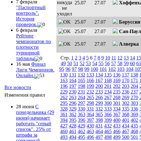
7 февраля
25.07
27.07
Хоффенх
"Паспортный
контроль".
История
25.07
27.07
Боруссия
проверок.
0
6 февраля
25.07
27.07
Сан-Паул
Рейтинг
чемпионатов по
25.07
27.07
Алверка
плотности
турнирной
Стр.
1
2
3
4
5
6
7
8
9
10
11
12
13
14
1
таблицы
0
49
50
51
52
53
54
55
56
57
58
59
60
6
16 мая
Финал
95
96
97
98
99
100
101
102
103
104
10
Лиги Чемпионов.
130
131
132
133
134
135
136
137
138
Онлайн.
53
163
164
165
166
167
168
169
170
171
196
197
198
199
200
201
202
203
204
Все новости
229
230
231
232
233
234
235
236
237
Изменения правил
262
263
264
265
266
267
268
269
270
295
296
297
298
299
300
301
302
303
28 июня
С
328
329
330
331
332
333
334
335
336
понедельника (29
361
362
363
364
365
366
367
368
369
июня) начинает
394
395
396
397
398
399
400
401
402
работать "серый
427
428
429
430
431
432
433
434
435
список". 25% от
460
461
462
463
464
465
466
467
468
штрафа за
493
494
495
496
497
498
499
500
501
сорванный