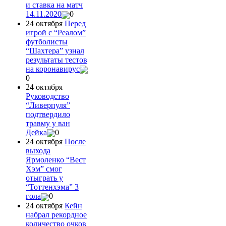
и ставка на матч
14.11.2020
0
24 октября
Перед
игрой с “Реалом”
футболисты
“Шахтера” узнал
результаты тестов
на коронавирус
0
24 октября
Руководство
“Ливерпуля”
подтвердило
травму у ван
Дейка
0
24 октября
После
выхода
Ярмоленко “Вест
Хэм” смог
отыграть у
“Тоттенхэма” 3
гола
0
24 октября
Кейн
набрал рекордное
количество очков