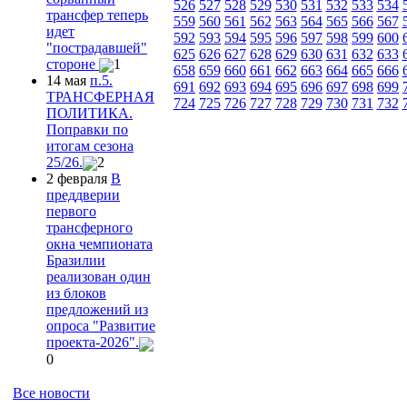
526
527
528
529
530
531
532
533
534
трансфер теперь
559
560
561
562
563
564
565
566
567
идет
592
593
594
595
596
597
598
599
600
"пострадавшей"
625
626
627
628
629
630
631
632
633
стороне
1
658
659
660
661
662
663
664
665
666
14 мая
п.5.
691
692
693
694
695
696
697
698
699
ТРАНСФЕРНАЯ
724
725
726
727
728
729
730
731
732
ПОЛИТИКА.
Поправки по
итогам сезона
25/26.
2
2 февраля
В
преддверии
первого
трансферного
окна чемпионата
Бразилии
реализован один
из блоков
предложений из
опроса "Развитие
проекта-2026".
0
Все новости