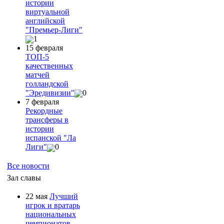
истории
виртуальной
английской
"Премьер-Лиги"
1
15 февраля
ТОП-5
качественных
матчей
голландской
"Эредивизии"
0
7 февраля
Рекордные
трансферы в
истории
испанской "Ла
Лиги"
0
Все новости
Зал славы
22 мая
Лучший
игрок и вратарь
национальных
чемпионатов