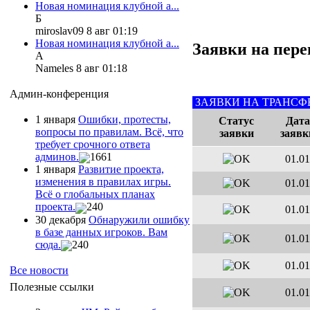
Новая номинация клубной а...
Б
miroslav09 8 авг 01:19
Новая номинация клубной а...
Заявки на пере
А
Nameles 8 авг 01:18
Админ-конференция
ЗАЯВКИ НА ТРАНСФ
1 января
Ошибки, протесты,
Статус
Дата
вопросы по правилам. Всё, что
заявки
заявк
требует срочного ответа
админов.
1661
01.01
1 января
Развитие проекта,
изменения в правилах игры.
01.01
Всё о глобальных планах
проекта.
240
01.01
30 декабря
Обнаружили ошибку
в базе данных игроков. Вам
01.01
сюда.
240
01.01
Все новости
Полезные ссылки
01.01