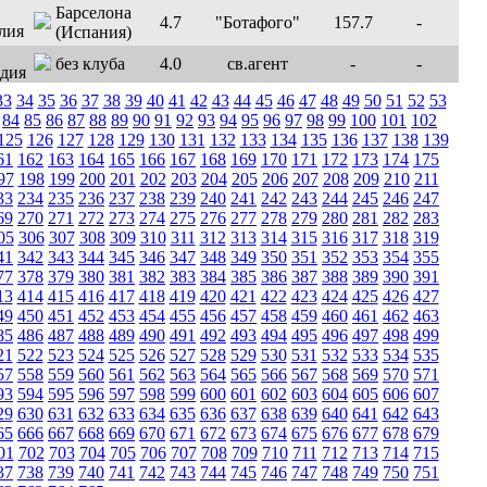
Барселона
4.7
"Ботафого"
157.7
-
(Испания)
без клуба
4.0
св.агент
-
-
33
34
35
36
37
38
39
40
41
42
43
44
45
46
47
48
49
50
51
52
53
84
85
86
87
88
89
90
91
92
93
94
95
96
97
98
99
100
101
102
125
126
127
128
129
130
131
132
133
134
135
136
137
138
139
61
162
163
164
165
166
167
168
169
170
171
172
173
174
175
97
198
199
200
201
202
203
204
205
206
207
208
209
210
211
33
234
235
236
237
238
239
240
241
242
243
244
245
246
247
69
270
271
272
273
274
275
276
277
278
279
280
281
282
283
05
306
307
308
309
310
311
312
313
314
315
316
317
318
319
41
342
343
344
345
346
347
348
349
350
351
352
353
354
355
77
378
379
380
381
382
383
384
385
386
387
388
389
390
391
13
414
415
416
417
418
419
420
421
422
423
424
425
426
427
49
450
451
452
453
454
455
456
457
458
459
460
461
462
463
85
486
487
488
489
490
491
492
493
494
495
496
497
498
499
21
522
523
524
525
526
527
528
529
530
531
532
533
534
535
57
558
559
560
561
562
563
564
565
566
567
568
569
570
571
93
594
595
596
597
598
599
600
601
602
603
604
605
606
607
29
630
631
632
633
634
635
636
637
638
639
640
641
642
643
65
666
667
668
669
670
671
672
673
674
675
676
677
678
679
01
702
703
704
705
706
707
708
709
710
711
712
713
714
715
37
738
739
740
741
742
743
744
745
746
747
748
749
750
751