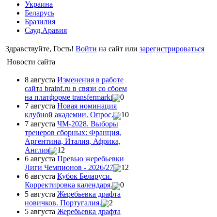
Украина
Беларусь
Бразилия
Сауд.Аравия
Здравствуйте, Гость!
Войти
на сайт или
зарегистрироваться
Новости сайта
8 августа
Изменения в работе
сайта brainf.ru в связи со сбоем
на платформе transfermarkt
0
7 августа
Новая номинация
клубной академии. Опрос.
10
7 августа
ЧМ-2028. Выборы
тренеров сборных: Франция,
Аргентина, Италия, Африка,
Англия
12
6 августа
Превью жеребьевки
Лиги Чемпионов - 2026/27
12
6 августа
Кубок Беларуси.
Корректировка календаря.
0
5 августа
Жеребьевка драфта
новичков. Португалия.
2
5 августа
Жеребьевка драфта