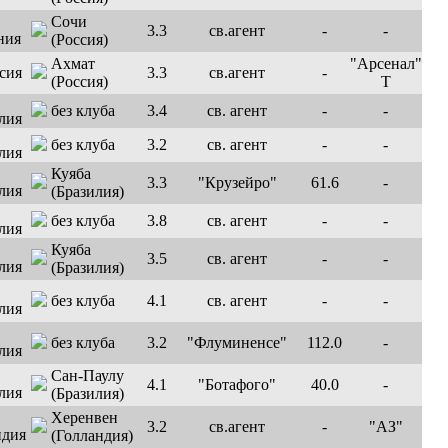
Сочи
3.3
св.агент
-
-
(Россия)
Ахмат
"Арсенал"
3.3
св.агент
-
(Россия)
Т
без клуба
3.4
св. агент
-
-
без клуба
3.2
св. агент
-
-
Куяба
3.3
"Крузейро"
61.6
-
(Бразилия)
без клуба
3.8
св. агент
-
-
Куяба
3.5
св. агент
-
-
(Бразилия)
без клуба
4.1
св. агент
-
-
без клуба
3.2
"Флуминенсе"
112.0
-
Сан-Паулу
4.1
"Ботафого"
40.0
-
(Бразилия)
Херенвен
3.2
св.агент
-
"АЗ"
(Голландия)