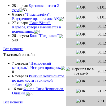
28 апреля
Бразилия - итоги 2
01.01
тура
53
6 марта
"Глядзi далёка".
01.01
Внутренние правила для АК
5
27 января
"ВrainfSkaut".
30.12
Карьера, которая начинается в
понедельник.
4
30.12
26 августа
Блог "Под пивко"
540
30.12
Все новости
30.12
Текстовый он-лайн
30.12
7 февраля
"Паспортный
контроль". История проверок.
26.12
0
6 февраля
Рейтинг чемпионатов
по плотности турнирной
26.12
таблицы
0
16 мая
Финал Лиги Чемпионов.
21.12
Онлайн.
53
29.11
Все новости