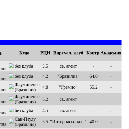
.
Куда
РЦИ
Виртуал. клуб
Контр.
Академия
без клуба
3.5
св. агент
-
-
без клуба
4.2
"Бразилиа"
64.0
-
Флуминенсе
4.8
"Гремио"
55.2
-
(Бразилия)
Флуминенсе
5.2
св. агент
-
-
(Бразилия)
без клуба
4.5
св. агент
-
-
Сан-Паулу
3.5
"Интернасьональ"
40.0
-
(Бразилия)