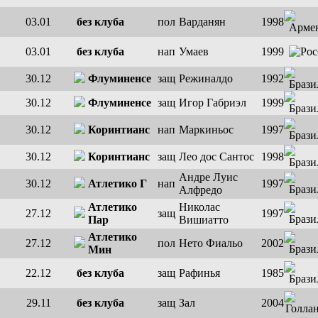
03.01
без клуба
пол
Варданян
1998
03.01
без клуба
нап
Умаев
1999
30.12
Флуминенсе
защ
Режиналдо
1992
30.12
Флуминенсе
защ
Игор Габриэл
1999
30.12
Коринтианс
нап
Маркиньос
1997
30.12
Коринтианс
защ
Лео дос Сантос
1998
Андре Луис
30.12
Атлетико Г
нап
1997
Алфредо
Атлетико
Николас
27.12
защ
1997
Пар
Вишиатто
Атлетико
27.12
пол
Нето Фиальо
2002
Мин
22.12
без клуба
защ
Рафинья
1985
29.11
без клуба
защ
Зал
2004