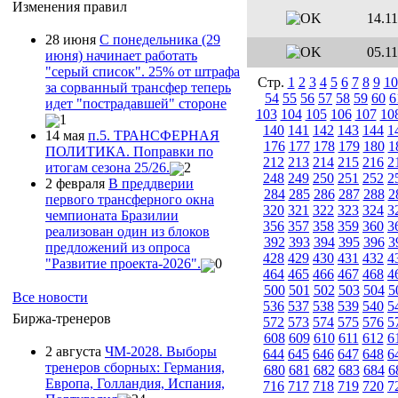
Изменения правил
14.11
28 июня
С понедельника (29
05.11
июня) начинает работать
"серый список". 25% от штрафа
Стр.
1
2
3
4
5
6
7
8
9
10
за сорванный трансфер теперь
54
55
56
57
58
59
60
6
идет "пострадавшей" стороне
103
104
105
106
107
10
1
140
141
142
143
144
1
14 мая
п.5. ТРАНСФЕРНАЯ
176
177
178
179
180
1
ПОЛИТИКА. Поправки по
212
213
214
215
216
2
итогам сезона 25/26.
2
248
249
250
251
252
2
2 февраля
В преддверии
284
285
286
287
288
2
первого трансферного окна
320
321
322
323
324
3
чемпионата Бразилии
356
357
358
359
360
3
реализован один из блоков
392
393
394
395
396
3
предложений из опроса
428
429
430
431
432
4
"Развитие проекта-2026".
0
464
465
466
467
468
4
500
501
502
503
504
5
Все новости
536
537
538
539
540
5
Биржа-тренеров
572
573
574
575
576
5
608
609
610
611
612
6
2 августа
ЧМ-2028. Выборы
644
645
646
647
648
6
тренеров сборных: Германия,
680
681
682
683
684
6
Европа, Голландия, Испания,
716
717
718
719
720
7