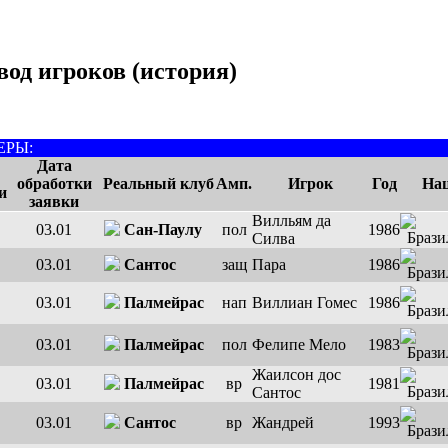
вод игроков (история)
ЕРЫ:
Дата
обработки
Реальный клуб
Амп.
Игрок
Год
Нац
и
заявки
Вилльям да
03.01
Сан-Паулу
пол
1986
Силва
03.01
Сантос
защ
Пара
1986
03.01
Палмейрас
нап
Виллиан Гомес
1986
03.01
Палмейрас
пол
Фелипе Мело
1983
Жаилсон дос
03.01
Палмейрас
вр
1981
Сантос
03.01
Сантос
вр
Жандрей
1993