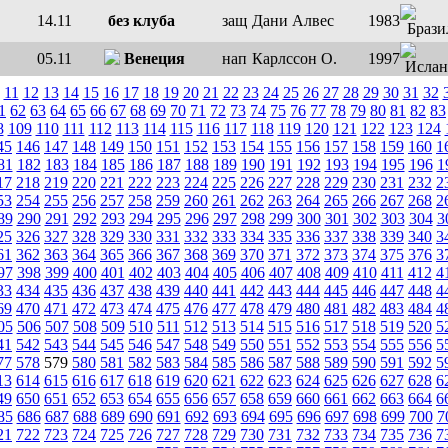
14.11
без клуба
защ
Дани Алвес
1983
05.11
Венеция
нап
Карлссон О.
1997
11
12
13
14
15
16
17
18
19
20
21
22
23
24
25
26
27
28
29
30
31
32
1
62
63
64
65
66
67
68
69
70
71
72
73
74
75
76
77
78
79
80
81
82
83
8
109
110
111
112
113
114
115
116
117
118
119
120
121
122
123
124
45
146
147
148
149
150
151
152
153
154
155
156
157
158
159
160
1
81
182
183
184
185
186
187
188
189
190
191
192
193
194
195
196
1
17
218
219
220
221
222
223
224
225
226
227
228
229
230
231
232
2
53
254
255
256
257
258
259
260
261
262
263
264
265
266
267
268
2
89
290
291
292
293
294
295
296
297
298
299
300
301
302
303
304
3
25
326
327
328
329
330
331
332
333
334
335
336
337
338
339
340
3
61
362
363
364
365
366
367
368
369
370
371
372
373
374
375
376
3
97
398
399
400
401
402
403
404
405
406
407
408
409
410
411
412
4
33
434
435
436
437
438
439
440
441
442
443
444
445
446
447
448
4
69
470
471
472
473
474
475
476
477
478
479
480
481
482
483
484
4
05
506
507
508
509
510
511
512
513
514
515
516
517
518
519
520
5
41
542
543
544
545
546
547
548
549
550
551
552
553
554
555
556
5
77
578
579
580
581
582
583
584
585
586
587
588
589
590
591
592
5
13
614
615
616
617
618
619
620
621
622
623
624
625
626
627
628
6
49
650
651
652
653
654
655
656
657
658
659
660
661
662
663
664
6
85
686
687
688
689
690
691
692
693
694
695
696
697
698
699
700
7
21
722
723
724
725
726
727
728
729
730
731
732
733
734
735
736
7