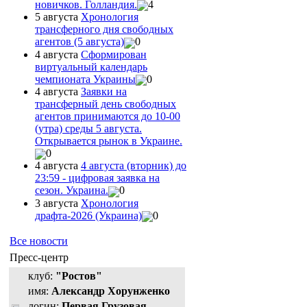
новичков. Голландия.
4
5 августа
Хронология
трансферного дня свободных
агентов (5 августа)
0
4 августа
Сформирован
виртуальный календарь
чемпионата Украины
0
4 августа
Заявки на
трансферный день свободных
агентов принимаются до 10-00
(утра) среды 5 августа.
Открывается рынок в Украине.
0
4 августа
4 августа (вторник) до
23:59 - цифровая заявка на
сезон. Украина.
0
3 августа
Хронология
драфта-2026 (Украина)
0
Все новости
Пресс-центр
клуб:
"Ростов"
имя:
Александр Хорунженко
логин:
Первая Грузовая