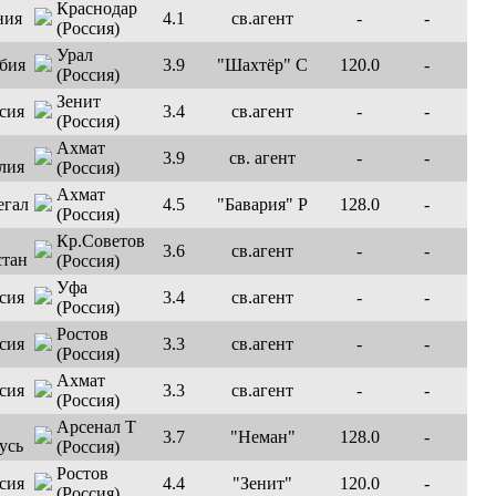
Краснодар
4.1
св.агент
-
-
(Россия)
Урал
3.9
"Шахтёр" C
120.0
-
(Россия)
Зенит
3.4
св.агент
-
-
(Россия)
Ахмат
3.9
св. агент
-
-
(Россия)
Ахмат
4.5
"Бавария" Р
128.0
-
(Россия)
Кр.Советов
3.6
св.агент
-
-
(Россия)
Уфа
3.4
св.агент
-
-
(Россия)
Ростов
3.3
св.агент
-
-
(Россия)
Ахмат
3.3
св.агент
-
-
(Россия)
Арсенал Т
3.7
"Неман"
128.0
-
(Россия)
Ростов
4.4
"Зенит"
120.0
-
(Россия)