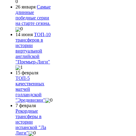
0
26 января
Самые
длинные
победные серии
на старте сезона.
0
14 июня
ТОП-10
трансферов в
истории
виртуальной
английской
"Премьер-Лиги"
1
15 февраля
ТОП-5
качественных
матчей
голландской
"Эредивизии"
0
7 февраля
Рекордные
трансферы в
истории
испанской "Ла
Лиги"
0