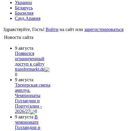
Украина
Беларусь
Бразилия
Сауд.Аравия
Здравствуйте, Гость!
Войти
на сайт или
зарегистрироваться
Новости сайта
9 августа
Появился
ограниченный
доступ к сайту
transfermarkt.de
0
9 августа
Тренерская смена
амплуа.
Чемпионаты
Голлаедии и
Португалии -
2026/27
0
9 августа
В
чемпионате
Голландии и