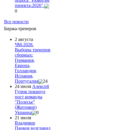
опроса "Развитие
проекта-2026".
0
Все новости
Биржа-тренеров
2 августа
ЧМ-2028.
Выборы тренеров
сборных:
Германия,
Европа,
Голландия,
Испания,
Португалия
24
24 июля
Алексей
Гулюк покинул
пост команды
"Полесье"
(Житомир)
Украина
0
21 июля
Владимир
Панков возглавил