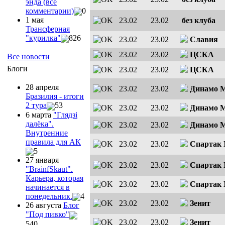
энда (все
комментарии)
0
1 мая
23.02
23.02
без клуба
Трансферная
"курилка"
826
23.02
23.02
Славия
23.02
23.02
ЦСКА
Все новости
Блоги
23.02
23.02
ЦСКА
28 апреля
23.02
23.02
Динамо 
Бразилия - итоги
2 тура
53
23.02
23.02
Динамо 
6 марта
"Глядзi
далёка".
23.02
23.02
Динамо 
Внутренние
правила для АК
23.02
23.02
Спартак
5
27 января
23.02
23.02
Спартак
"ВrainfSkaut".
Карьера, которая
23.02
23.02
Спартак
начинается в
понедельник.
4
23.02
23.02
Зенит
26 августа
Блог
"Под пивко"
23.02
23.02
Зенит
540