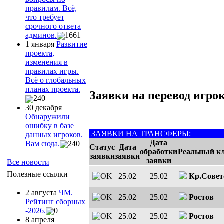
правилам. Всё,
что требует
срочного ответа
админов.
1661
1 января
Развитие
проекта,
изменения в
правилах игры.
Всё о глобальных
планах проекта.
Заявки на перевод игрок
240
30 декабря
Обнаружили
ошибку в базе
ЗАЯВКИ НА ТРАНСФЕРЫ:
данных игроков.
Дата
Вам сюда.
240
Статус
Дата
обработки
Реальный к
заявки
заявки
заявки
Все новости
Полезные ссылки
25.02
25.02
Кр.Совет
2 августа
ЧМ.
25.02
25.02
Ростов
Рейтинг сборных
-2026.
0
25.02
25.02
Ростов
8 апреля