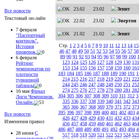
23.02
23.02
Зенит
Все новости
Текстовый он-лайн
22.02
23.02
Эвертон
7 февраля
21.02
21.02
Зенит
"Паспортный
контроль".
Стр.
1
2
3
4
5
6
7
8
9
10
11
12
13
14
15
История
46
47
48
49
50
51
52
53
54
55
56
57
58
проверок.
0
89
90
91
92
93
94
95
96
97
98
99
100
6 февраля
123
124
125
126
127
128
129
130
13
Рейтинг
153
154
155
156
157
158
159
160
16
чемпионатов по
183
184
185
186
187
188
189
190
191
1
плотности
214
215
216
217
218
219
220
221
22
турнирной
244
245
246
247
248
249
250
251
25
таблицы
0
274
275
276
277
278
279
280
281
28
16 мая
Финал
304
305
306
307
308
309
310
311
312
3
Лиги Чемпионов.
335
336
337
338
339
340
341
342
34
Онлайн.
53
365
366
367
368
369
370
371
372
37
395
396
397
398
399
400
401
402
403
4
Все новости
426
427
428
429
430
431
432
433
43
Изменения правил
456
457
458
459
460
461
462
463
46
486
487
488
489
490
491
492
493
494
4
28 июня
С
517
518
519
520
521
522
523
524
52
понедельника (29