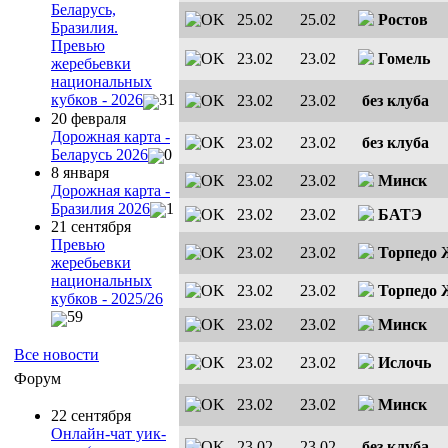
Беларусь,
25.02
25.02
Ростов
Бразилия.
Превью
23.02
23.02
Гомель
жеребьевки
национальных
кубков - 2026
31
23.02
23.02
без клуба
20 февраля
Дорожная карта -
23.02
23.02
без клуба
Беларусь 2026
0
8 января
23.02
23.02
Минск
Дорожная карта -
Бразилия 2026
1
23.02
23.02
БАТЭ
21 сентября
Превью
23.02
23.02
Торпедо
жеребьевки
национальных
23.02
23.02
Торпедо
кубков - 2025/26
59
23.02
23.02
Минск
Все новости
23.02
23.02
Ислочь
Форум
23.02
23.02
Минск
22 сентября
Онлайн-чат уик-
23.02
23.02
без клуба