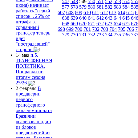
547
548
549
550
551
552
553
554
55
июня) начинает
577
578
579
580
581
582
583
584
58
работать "серый
607
608
609
610
611
612
613
614
615
6
список". 25% от
638
639
640
641
642
643
644
645
64
штрафа за
668
669
670
671
672
673
674
675
67
сорванный
698
699
700
701
702
703
704
705
706
7
трансфер теперь
729
730
731
732
733
734
735
736
73
идет
"пострадавшей"
стороне
1
14 мая
п.5.
ТРАНСФЕРНАЯ
ПОЛИТИКА.
Поправки по
итогам сезона
25/26.
2
2 февраля
В
преддверии
первого
трансферного
окна чемпионата
Бразилии
реализован один
из блоков
предложений из