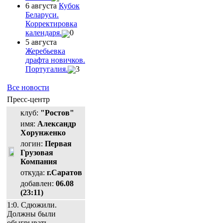
6 августа
Кубок
Беларуси.
Корректировка
календаря.
0
5 августа
Жеребьевка
драфта новичков.
Португалия.
3
Все новости
Пресс-центр
клуб:
"Ростов"
имя:
Александр
Хорунженко
логин:
Первая
Грузовая
Компания
откуда:
г.Саратов
добавлен:
06.08
(23:11)
1:0. Сдюжили.
Должны были
обыгрывать