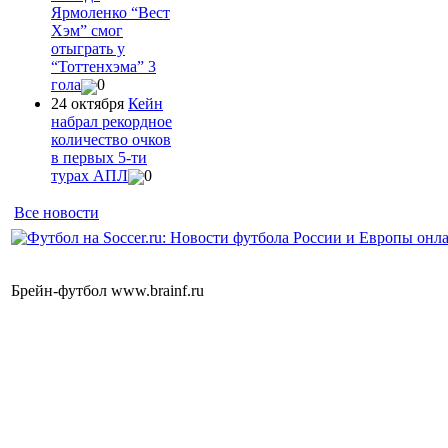
Ярмоленко “Вест
Хэм” смог
отыграть у
“Тоттенхэма” 3
гола
0
24 октября
Кейн
набрал рекордное
количество очков
в первых 5-ти
турах АПЛ
0
Все новости
Брейн-футбол www.brainf.ru