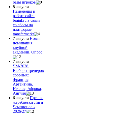
базы игроков
0
8 августа
Изменения в
работе сайта
brainf.ru в связи
со сбоем на
платформе
transfermarkt
4
7 августа
Новая
номинация
клубной
академии. Опрос.
12
7 августа
ЧМ-2028.
Выборы тренеров
сборных:
Франция,
Аргентина,
Италия, Африка,
Англия
13
6 августа
Превью
жеребьевки Лиги
Чемпионов -
2026/27
12