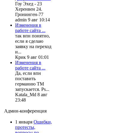
Гоу Эхед - 23
Херенвен 24.
Гронинген-77
admin 9 авг 10:14
Изменения в
работе сайта ...
так впн понятно,
если я сделаю
заявку на переход
и...
Крик 9 авг 01:01
Изменения в
работе сайта ...
Да, если впн
поставить
германию ТМ
запускается. Ps...
Katala_Md 8 авг
23:48
Админ-конференция
1 января
Ошибки,
протесты,
вопросы по