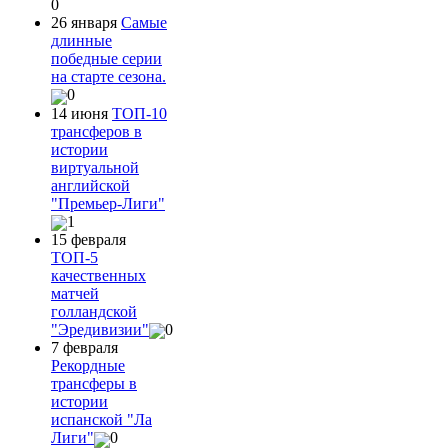
0
26 января
Самые
длинные
победные серии
на старте сезона.
0
14 июня
ТОП-10
трансферов в
истории
виртуальной
английской
"Премьер-Лиги"
1
15 февраля
ТОП-5
качественных
матчей
голландской
"Эредивизии"
0
7 февраля
Рекордные
трансферы в
истории
испанской "Ла
Лиги"
0