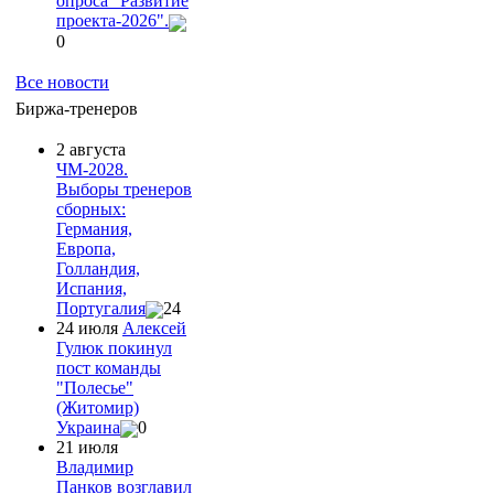
опроса "Развитие
проекта-2026".
0
Все новости
Биржа-тренеров
2 августа
ЧМ-2028.
Выборы тренеров
сборных:
Германия,
Европа,
Голландия,
Испания,
Португалия
24
24 июля
Алексей
Гулюк покинул
пост команды
"Полесье"
(Житомир)
Украина
0
21 июля
Владимир
Панков возглавил