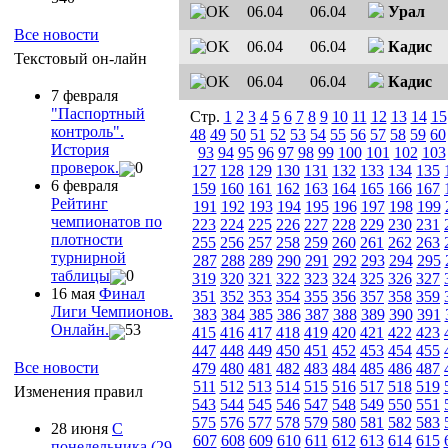
06.04
06.04
Урал
Все новости
06.04
06.04
Кадис
Текстовый он-лайн
06.04
06.04
Кадис
7 февраля
"Паспортный
Стр.
1
2
3
4
5
6
7
8
9
10
11
12
13
14
15
контроль".
48
49
50
51
52
53
54
55
56
57
58
59
60
История
93
94
95
96
97
98
99
100
101
102
103
проверок.
0
127
128
129
130
131
132
133
134
135
6 февраля
159
160
161
162
163
164
165
166
167
Рейтинг
191
192
193
194
195
196
197
198
199
чемпионатов по
223
224
225
226
227
228
229
230
231
плотности
255
256
257
258
259
260
261
262
263
турнирной
287
288
289
290
291
292
293
294
295
таблицы
0
319
320
321
322
323
324
325
326
327
16 мая
Финал
351
352
353
354
355
356
357
358
359
Лиги Чемпионов.
383
384
385
386
387
388
389
390
391
Онлайн.
53
415
416
417
418
419
420
421
422
423
447
448
449
450
451
452
453
454
455
Все новости
479
480
481
482
483
484
485
486
487
511
512
513
514
515
516
517
518
519
Изменения правил
543
544
545
546
547
548
549
550
551
575
576
577
578
579
580
581
582
583
28 июня
С
607
608
609
610
611
612
613
614
615
понедельника (29