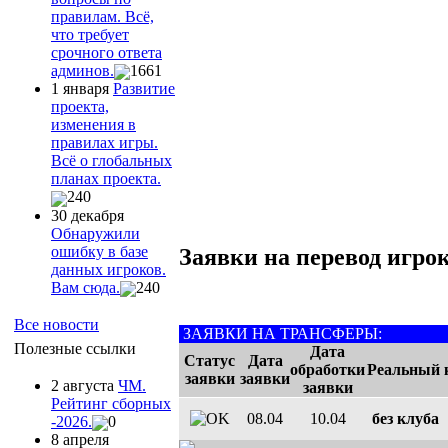
правилам. Всё,
что требует
срочного ответа
админов.
1661
1 января
Развитие
проекта,
изменения в
правилах игры.
Всё о глобальных
планах проекта.
240
30 декабря
Обнаружили
ошибку в базе
Заявки на перевод игрок
данных игроков.
Вам сюда.
240
Все новости
ЗАЯВКИ НА ТРАНСФЕРЫ:
Полезные ссылки
Дата
Статус
Дата
обработки
Реальный 
заявки
заявки
2 августа
ЧМ.
заявки
Рейтинг сборных
08.04
10.04
без клуба
-2026.
0
8 апреля