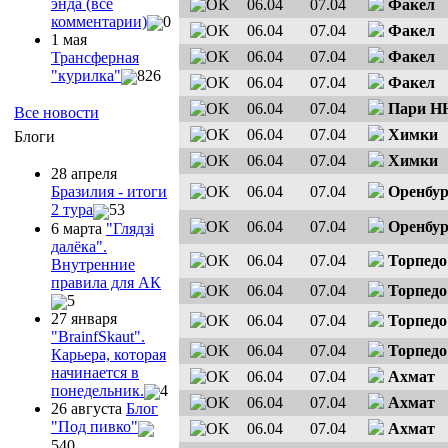
энда (все
06.04
07.04
Факел
комментарии)
0
06.04
07.04
Факел
1 мая
06.04
07.04
Факел
Трансферная
"курилка"
826
06.04
07.04
Факел
06.04
07.04
Пари Н
Все новости
06.04
07.04
Химки
Блоги
06.04
07.04
Химки
28 апреля
06.04
07.04
Оренбур
Бразилия - итоги
2 тура
53
06.04
07.04
Оренбур
6 марта
"Глядзi
далёка".
06.04
07.04
Торпед
Внутренние
правила для АК
06.04
07.04
Торпед
5
27 января
06.04
07.04
Торпед
"ВrainfSkaut".
06.04
07.04
Торпед
Карьера, которая
начинается в
06.04
07.04
Ахмат
понедельник.
4
06.04
07.04
Ахмат
26 августа
Блог
"Под пивко"
06.04
07.04
Ахмат
540