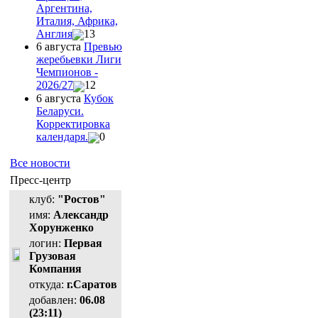
Аргентина,
Италия, Африка,
Англия
13
6 августа
Превью
жеребьевки Лиги
Чемпионов -
2026/27
12
6 августа
Кубок
Беларуси.
Корректировка
календаря.
0
Все новости
Пресс-центр
клуб:
"Ростов"
имя:
Александр
Хорунженко
логин:
Первая
Грузовая
Компания
откуда:
г.Саратов
добавлен:
06.08
(23:11)