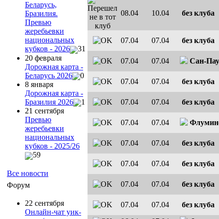
Беларусь,
08.04
10.04
без клуба
Бразилия.
Превью
жеребьевки
национальных
07.04
07.04
без клуба
кубков - 2026
31
20 февраля
07.04
07.04
Сан-Па
Дорожная карта -
Беларусь 2026
0
07.04
07.04
без клуба
8 января
Дорожная карта -
07.04
07.04
без клуба
Бразилия 2026
1
21 сентября
Превью
07.04
07.04
Флумин
жеребьевки
национальных
07.04
07.04
без клуба
кубков - 2025/26
59
07.04
07.04
без клуба
Все новости
07.04
07.04
без клуба
Форум
22 сентября
07.04
07.04
без клуба
Онлайн-чат уик-