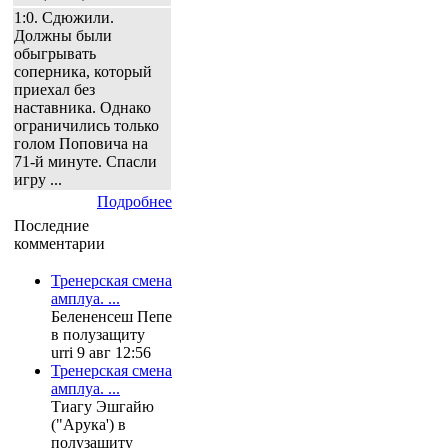
1:0. Сдюжили.
Должны были
обыгрывать
соперника, который
приехал без
наставника. Однако
ограничились только
голом Поповича на
71-й минуте. Спасли
игру ...
Подробнее
Последние
комментарии
Тренерская смена
амплуа. ...
Белененсеш Пепе
в полузащиту
urri 9 авг 12:56
Тренерская смена
амплуа. ...
Тиагу Эшгайю
("Арука') в
полузащиту