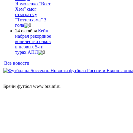
Ярмоленко “Вест
Хэм” смог
отыграть у
“Тоттенхэма” 3
гола
0
24 октября
Кейн
набрал рекордное
количество очков
в первых 5-ти
турах АПЛ
0
Все новости
Брейн-футбол www.brainf.ru