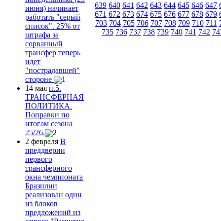
639
640
641
642
643
644
645
646
647
июня) начинает
671
672
673
674
675
676
677
678
679
работать "серый
703
704
705
706
707
708
709
710
711
список". 25% от
735
736
737
738
739
740
741
742
74
штрафа за
сорванный
трансфер теперь
идет
"пострадавшей"
стороне
1
14 мая
п.5.
ТРАНСФЕРНАЯ
ПОЛИТИКА.
Поправки по
итогам сезона
25/26.
2
2 февраля
В
преддверии
первого
трансферного
окна чемпионата
Бразилии
реализован один
из блоков
предложений из