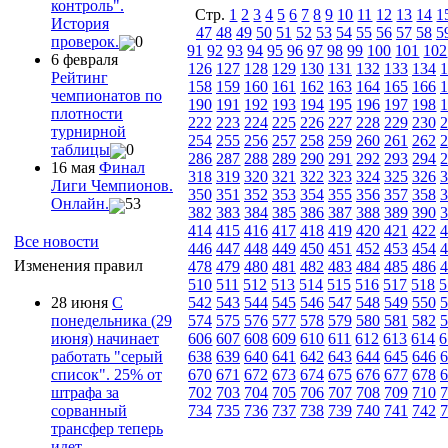
контроль".
Стр.
1
2
3
4
5
6
7
8
9
10
11
12
13
14
1
История
47
48
49
50
51
52
53
54
55
56
57
58
5
проверок.
0
91
92
93
94
95
96
97
98
99
100
101
102
6 февраля
126
127
128
129
130
131
132
133
134
1
Рейтинг
158
159
160
161
162
163
164
165
166
1
чемпионатов по
190
191
192
193
194
195
196
197
198
плотности
222
223
224
225
226
227
228
229
230
2
турнирной
254
255
256
257
258
259
260
261
262
2
таблицы
0
286
287
288
289
290
291
292
293
294
16 мая
Финал
318
319
320
321
322
323
324
325
326
3
Лиги Чемпионов.
350
351
352
353
354
355
356
357
358
3
Онлайн.
53
382
383
384
385
386
387
388
389
390
414
415
416
417
418
419
420
421
422
4
Все новости
446
447
448
449
450
451
452
453
454
4
Изменения правил
478
479
480
481
482
483
484
485
486
4
510
511
512
513
514
515
516
517
518
5
28 июня
С
542
543
544
545
546
547
548
549
550
5
понедельника (29
574
575
576
577
578
579
580
581
582
5
июня) начинает
606
607
608
609
610
611
612
613
614
6
работать "серый
638
639
640
641
642
643
644
645
646
6
список". 25% от
670
671
672
673
674
675
676
677
678
6
штрафа за
702
703
704
705
706
707
708
709
710
сорванный
734
735
736
737
738
739
740
741
742
7
трансфер теперь
идет