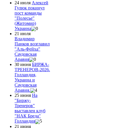
24 июля
Алексей
Гулюк покинул
пост команды
"Полесье"
(Житомир)
Украина
0
21 июля
Владимир
Панков возглавил
"Аль-Фейха"
Саудовская
Аравия
0
30 июня
БИРЖА-
ТРЕНЕРОВ-2026.
Голландия,
Украина и
Саудовская
Аравия.
4
25 июня
На
"Биржу-
Тренеров"
выставлен клуб
"НАК Бреда"
Голландия
5
21 июня