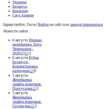
Украина
Беларусь
Бразилия
Сауд.Аравия
Здравствуйте, Гость!
Войти
на сайт или
зарегистрироваться
Новости сайта
6 августа
Превью
жеребьевки Лиги
Чемпионов -
2026/27
3
6 августа
Кубок
Беларуси.
Корректировка
календаря.
0
5 августа
Жеребьевка
драфта новичков.
Португалия.
1
5 августа
Жеребьевка
драфта новичков.
Голландия.
3