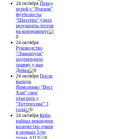
24 октября
Перед
игрой с “Реалом”
футболисты
“Шахтера” узнал
результаты тестов
на коронавирус
0
24 октября
Руководство
“Ливерпуля”
подтвердило
травму у ван
Дейка
0
24 октября
После
выхода
Ярмоленко “Вест
Хэм” смог
отыграть у
“Тоттенхэма” 3
гола
0
24 октября
Кейн
набрал рекордное
количество очков
в первых 5-ти
турах АПЛ
0