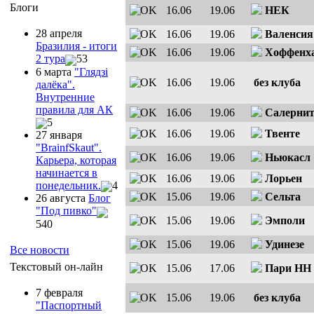
Блоги
16.06
19.06
НЕК
28 апреля
16.06
19.06
Валенсия
Бразилия - итоги
16.06
19.06
Хоффенх
2 тура
53
6 марта
"Глядзi
16.06
19.06
без клуба
далёка".
Внутренние
правила для АК
16.06
19.06
Салернит
5
16.06
19.06
Твенте
27 января
"ВrainfSkaut".
16.06
19.06
Ньюкасл
Карьера, которая
начинается в
16.06
19.06
Лорьен
понедельник.
4
15.06
19.06
Сельта
26 августа
Блог
"Под пивко"
15.06
19.06
Эмполи
540
15.06
19.06
Удинезе
Все новости
Текстовый он-лайн
15.06
17.06
Пари НН
7 февраля
15.06
19.06
без клуба
"Паспортный