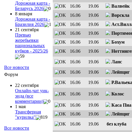
Дорожная карта -
16.06
19.06
Валвейк
Беларусь 2026
0
8 января
16.06
19.06
Ворскла
Дорожная карта -
16.06
19.06
Аст.Вилл
Бразилия 2026
1
21 сентября
16.06
19.06
Портимо
Превью
жеребьевки
16.06
19.06
Бохум
национальных
кубков - 2025/26
16.06
19.06
Ноттинг
59
16.06
19.06
Ланс
Все новости
16.06
19.06
Лейпциг
Форум
16.06
19.06
Р.Вальек
22 сентября
Онлайн-чат уик-
16.06
19.06
Колос
энда (все
комментарии)
0
16.06
19.06
Каса Пиа
1 мая
Трансферная
16.06
19.06
Лейпциг
"курилка"
819
16.06
19.06
без клуба
Все новости