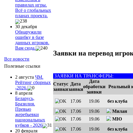
правилах игры.
Всё о глобальных
планах проекта.
238
30 декабря
Обнаружили
ошибку в базе
данных игроков.
Вам сюда.
240
Заявки на перевод игрок
Все новости
Полезные ссылки
ЗАЯВКИ НА ТРАНСФЕРЫ:
2 августа
ЧМ.
Дата
Рейтинг сборных
Статус
Дата
обработки
Реальный 
-2026.
0
заявки
заявки
заявки
8 апреля
Беларусь,
17.06
19.06
без клуба
Бразилия.
Превью
17.06
19.06
Милан
жеребьевки
17.06
19.06
МЮ
национальных
кубков - 2026
31
17.06
19.06
без клуба
20 февраля