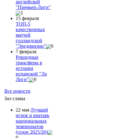
английской
"Премьер-Лиги"
1
15 февраля
ТОП-5
качественных
матчей
голландской
"Эредивизии"
0
7 февраля
Рекордные
трансферы в
истории
испанской "Ла
Лиги"
0
Все новости
Зал славы
22 мая
Лучший
игрок и вратарь
национальных
чемпионатов
(сезон 2025/26)
0