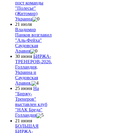
пост команды
"Полесье"
(Житомир)
Украина
0
21 июля
Владимир
Панков возглавил
"Аль-Фейха"
Саудовская
Аравия
0
30 июня
БИРЖА-
ТРЕНЕРОВ-2026.
Голландия,
Украина и
Саудовская
Аравия.
4
25 июня
На
"Биржу-
Тренеров"
выставлен клуб
"НАК Бреда"
Голландия
5
21 июня
БОЛЬШАЯ
БИРЖА-