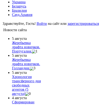
Украина
Беларусь
Бразилия
Сауд.Аравия
Здравствуйте, Гость!
Войти
на сайт или
зарегистрироваться
Новости сайта
5 августа
Жеребьевка
драфта новичков.
Португалия.
1
5 августа
Жеребьевка
драфта новичков.
Голландия.
3
5 августа
Хронология
трансферного дня
свободных
агентов (5
августа)
0
4 августа
Сформирован