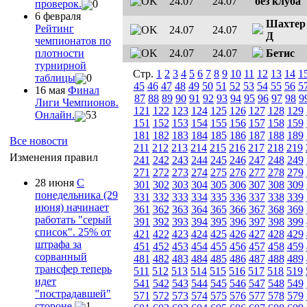
24.07
24.07
без клуба
проверок.
0
6 февраля
Шахтер
Рейтинг
24.07
24.07
Д
чемпионатов по
24.07
24.07
Бетис
плотности
турнирной
Стр.
1
2
3
4
5
6
7
8
9
10
11
12
13
14
1
таблицы
0
45
46
47
48
49
50
51
52
53
54
55
56
5
16 мая
Финал
87
88
89
90
91
92
93
94
95
96
97
98
9
Лиги Чемпионов.
121
122
123
124
125
126
127
128
129
Онлайн.
53
151
152
153
154
155
156
157
158
159
181
182
183
184
185
186
187
188
189
Все новости
211
212
213
214
215
216
217
218
219
Изменения правил
241
242
243
244
245
246
247
248
249
271
272
273
274
275
276
277
278
279
28 июня
С
301
302
303
304
305
306
307
308
309
понедельника (29
331
332
333
334
335
336
337
338
339
июня) начинает
361
362
363
364
365
366
367
368
369
работать "серый
391
392
393
394
395
396
397
398
399
список". 25% от
421
422
423
424
425
426
427
428
429
штрафа за
451
452
453
454
455
456
457
458
459
сорванный
481
482
483
484
485
486
487
488
489
трансфер теперь
511
512
513
514
515
516
517
518
519
идет
541
542
543
544
545
546
547
548
549
"пострадавшей"
571
572
573
574
575
576
577
578
579
стороне
1