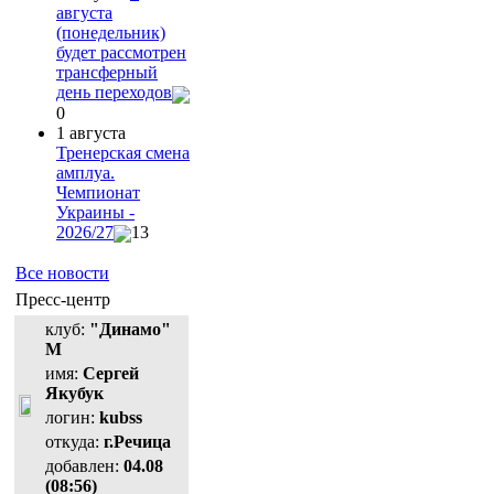
августа
(понедельник)
будет рассмотрен
трансферный
день переходов
0
1 августа
Тренерская смена
амплуа.
Чемпионат
Украины -
2026/27
13
Все новости
Пресс-центр
клуб:
"Динамо"
М
имя:
Сергей
Якубук
логин:
kubss
откуда:
г.Речица
добавлен:
04.08
(08:56)