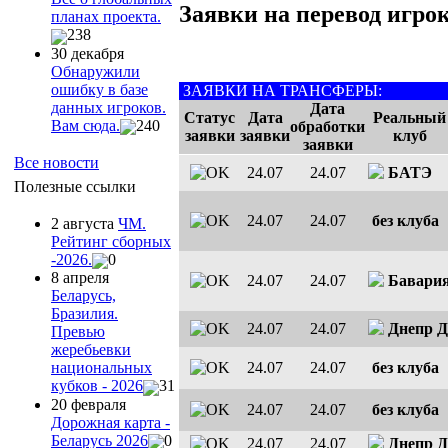
Заявки на перевод игрок
планах проекта.
238
30 декабря
Обнаружили
ошибку в базе
ЗАЯВКИ НА ТРАНСФЕРЫ:
данных игроков.
Дата
Статус
Дата
Реальный
Вам сюда.
240
обработки
заявки
заявки
клуб
заявки
Все новости
24.07
24.07
БАТЭ
Полезные ссылки
24.07
24.07
без клуба
2 августа
ЧМ.
Рейтинг сборных
-2026.
0
8 апреля
24.07
24.07
Бавари
Беларусь,
Бразилия.
24.07
24.07
Днепр Д
Превью
жеребьевки
24.07
24.07
без клуба
национальных
кубков - 2026
31
20 февраля
24.07
24.07
без клуба
Дорожная карта -
Беларусь 2026
0
24.07
24.07
Днепр Д