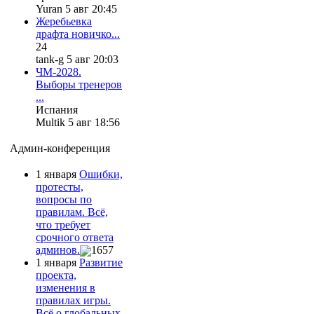
Yuran 5 авг 20:45
Жеребьевка
драфта новичко...
24
tank-g 5 авг 20:03
ЧМ-2028.
Выборы тренеров
...
Испания
Multik 5 авг 18:56
Админ-конференция
1 января
Ошибки,
протесты,
вопросы по
правилам. Всё,
что требует
срочного ответа
админов.
1657
1 января
Развитие
проекта,
изменения в
правилах игры.
Всё о глобальных