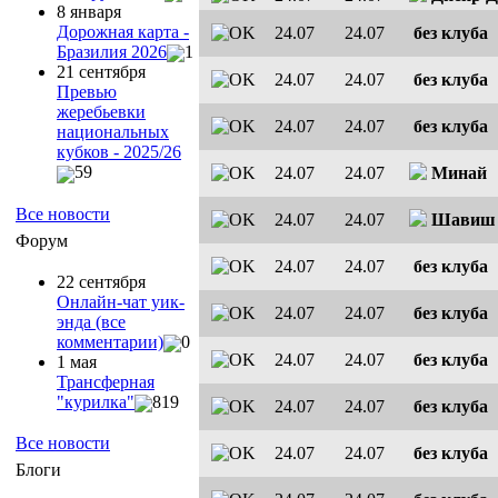
8 января
Дорожная карта -
24.07
24.07
без клуба
Бразилия 2026
1
21 сентября
24.07
24.07
без клуба
Превью
жеребьевки
24.07
24.07
без клуба
национальных
кубков - 2025/26
59
24.07
24.07
Минай
Все новости
24.07
24.07
Шавиш
Форум
24.07
24.07
без клуба
22 сентября
Онлайн-чат уик-
24.07
24.07
без клуба
энда (все
комментарии)
0
24.07
24.07
без клуба
1 мая
Трансферная
"курилка"
819
24.07
24.07
без клуба
Все новости
24.07
24.07
без клуба
Блоги