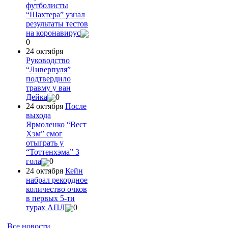
футболисты
“Шахтера” узнал
результаты тестов
на коронавирус
0
24 октября
Руководство
“Ливерпуля”
подтвердило
травму у ван
Дейка
0
24 октября
После
выхода
Ярмоленко “Вест
Хэм” смог
отыграть у
“Тоттенхэма” 3
гола
0
24 октября
Кейн
набрал рекордное
количество очков
в первых 5-ти
турах АПЛ
0
Все новости