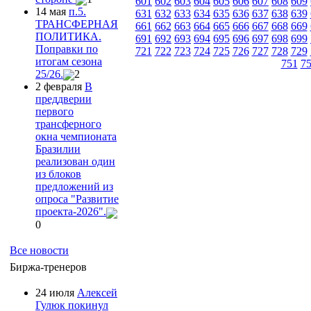
601
602
603
604
605
606
607
608
609
14 мая
п.5.
631
632
633
634
635
636
637
638
639
ТРАНСФЕРНАЯ
661
662
663
664
665
666
667
668
669
ПОЛИТИКА.
691
692
693
694
695
696
697
698
699
Поправки по
721
722
723
724
725
726
727
728
729
итогам сезона
751
7
25/26.
2
2 февраля
В
преддверии
первого
трансферного
окна чемпионата
Бразилии
реализован один
из блоков
предложений из
опроса "Развитие
проекта-2026".
0
Все новости
Биржа-тренеров
24 июля
Алексей
Гулюк покинул