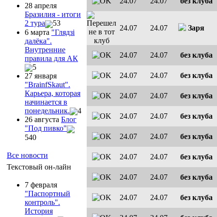
24.07
24.07
без клуба
28 апреля
Бразилия - итоги
2 тура
53
24.07
24.07
Заря
6 марта
"Глядзi
далёка".
Внутренние
24.07
24.07
без клуба
правила для АК
5
24.07
24.07
без клуба
27 января
"ВrainfSkaut".
Карьера, которая
24.07
24.07
без клуба
начинается в
понедельник.
4
24.07
24.07
без клуба
26 августа
Блог
"Под пивко"
24.07
24.07
без клуба
540
Все новости
24.07
24.07
без клуба
Текстовый он-лайн
24.07
24.07
без клуба
7 февраля
"Паспортный
24.07
24.07
без клуба
контроль".
История