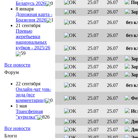
25.07
26.07
По
Беларусь 2026
0
8 января
25.07
26.07
За
Дорожная карта -
Бразилия 2026
1
25.07
26.07
без к
21 сентября
Превью
25.07
26.07
без к
жеребьевки
национальных
кубков - 2025/26
25.07
26.07
без к
59
25.07
26.07
За
Все новости
25.07
26.07
За
Форум
25.07
26.07
За
22 сентября
25.07
26.07
без к
Онлайн-чат уик-
энда (все
25.07
26.07
Фе
комментарии)
0
1 мая
25.07
25.07
Ис
Трансферная
"курилка"
826
25.07
25.07
Ди
Все новости
25.07
25.07
Ди
Блоги
25.07
25.07
Эн