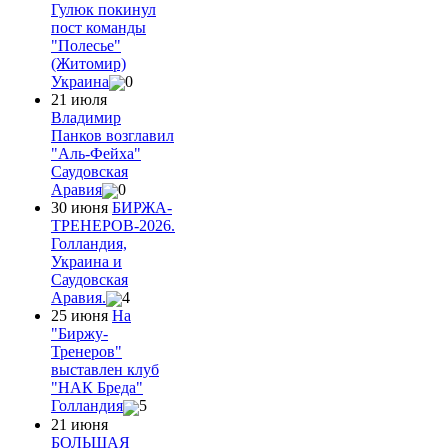
Гулюк покинул
пост команды
"Полесье"
(Житомир)
Украина
0
21 июля
Владимир
Панков возглавил
"Аль-Фейха"
Саудовская
Аравия
0
30 июня
БИРЖА-
ТРЕНЕРОВ-2026.
Голландия,
Украина и
Саудовская
Аравия.
4
25 июня
На
"Биржу-
Тренеров"
выставлен клуб
"НАК Бреда"
Голландия
5
21 июня
БОЛЬШАЯ