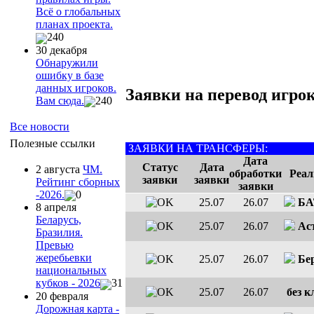
Всё о глобальных
планах проекта.
240
30 декабря
Обнаружили
ошибку в базе
данных игроков.
Заявки на перевод игрок
Вам сюда.
240
Все новости
Полезные ссылки
ЗАЯВКИ НА ТРАНСФЕРЫ:
Дата
Статус
Дата
2 августа
ЧМ.
обработки
Реал
заявки
заявки
Рейтинг сборных
заявки
-2026.
0
25.07
26.07
БА
8 апреля
Беларусь,
25.07
26.07
Ас
Бразилия.
Превью
жеребьевки
25.07
26.07
Бе
национальных
кубков - 2026
31
25.07
26.07
без к
20 февраля
Дорожная карта -