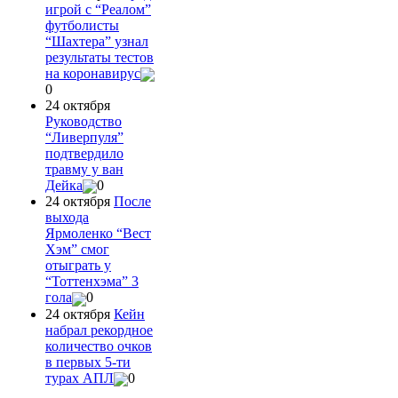
игрой с “Реалом”
футболисты
“Шахтера” узнал
результаты тестов
на коронавирус
0
24 октября
Руководство
“Ливерпуля”
подтвердило
травму у ван
Дейка
0
24 октября
После
выхода
Ярмоленко “Вест
Хэм” смог
отыграть у
“Тоттенхэма” 3
гола
0
24 октября
Кейн
набрал рекордное
количество очков
в первых 5-ти
турах АПЛ
0