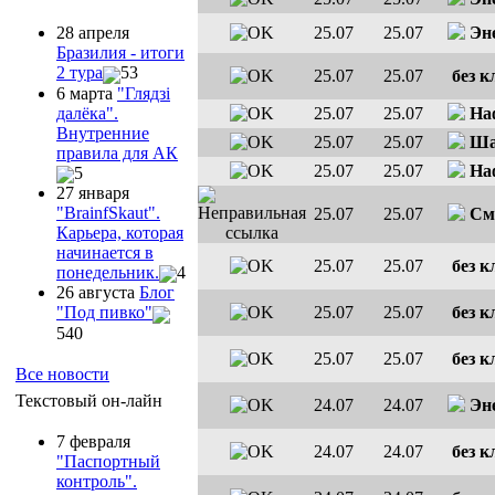
25.07
25.07
Эн
28 апреля
Бразилия - итоги
2 тура
53
25.07
25.07
без к
6 марта
"Глядзi
далёка".
25.07
25.07
На
Внутренние
25.07
25.07
Ша
правила для АК
25.07
25.07
На
5
27 января
"ВrainfSkaut".
25.07
25.07
См
Карьера, которая
начинается в
25.07
25.07
без к
понедельник.
4
26 августа
Блог
25.07
25.07
без к
"Под пивко"
540
25.07
25.07
без к
Все новости
Текстовый он-лайн
24.07
24.07
Эн
7 февраля
24.07
24.07
без к
"Паспортный
контроль".