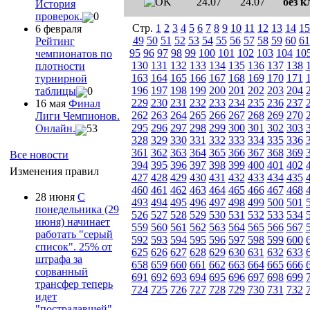
24.07
24.07
без к
История
проверок.
0
Стр.
1
2
3
4
5
6
7
8
9
10
11
12
13
14
15
6 февраля
49
50
51
52
53
54
55
56
57
58
59
60
61
Рейтинг
95
96
97
98
99
100
101
102
103
104
10
чемпионатов по
130
131
132
133
134
135
136
137
138
плотности
163
164
165
166
167
168
169
170
171
турнирной
196
197
198
199
200
201
202
203
204
таблицы
0
229
230
231
232
233
234
235
236
237
16 мая
Финал
262
263
264
265
266
267
268
269
270
Лиги Чемпионов.
295
296
297
298
299
300
301
302
303
Онлайн.
53
328
329
330
331
332
333
334
335
336
361
362
363
364
365
366
367
368
369
Все новости
394
395
396
397
398
399
400
401
402
Изменения правил
427
428
429
430
431
432
433
434
435
460
461
462
463
464
465
466
467
468
28 июня
С
493
494
495
496
497
498
499
500
501
понедельника (29
526
527
528
529
530
531
532
533
534
июня) начинает
559
560
561
562
563
564
565
566
567
работать "серый
592
593
594
595
596
597
598
599
600
список". 25% от
625
626
627
628
629
630
631
632
633
штрафа за
658
659
660
661
662
663
664
665
666
сорванный
691
692
693
694
695
696
697
698
699
трансфер теперь
724
725
726
727
728
729
730
731
732
идет
"пострадавшей"