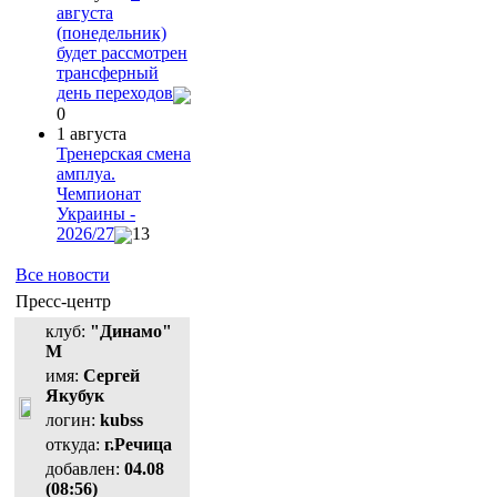
августа
(понедельник)
будет рассмотрен
трансферный
день переходов
0
1 августа
Тренерская смена
амплуа.
Чемпионат
Украины -
2026/27
13
Все новости
Пресс-центр
клуб:
"Динамо"
М
имя:
Сергей
Якубук
логин:
kubss
откуда:
г.Речица
добавлен:
04.08
(08:56)