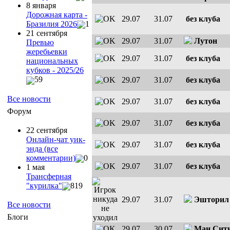
8 января
Дорожная карта -
29.07
31.07
без клуба
Бразилия 2026
1
21 сентября
29.07
31.07
Лутон
Превью
жеребьевки
29.07
31.07
без клуба
национальных
кубков - 2025/26
59
29.07
31.07
без клуба
Все новости
29.07
31.07
без клуба
Форум
29.07
31.07
без клуба
22 сентября
Онлайн-чат уик-
29.07
31.07
без клуба
энда (все
комментарии)
0
29.07
31.07
без клуба
1 мая
Трансферная
"курилка"
819
29.07
31.07
Эшторил
Все новости
Блоги
29.07
30.07
Ман.Сит