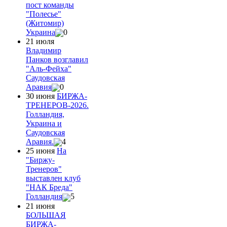
пост команды
"Полесье"
(Житомир)
Украина
0
21 июля
Владимир
Панков возглавил
"Аль-Фейха"
Саудовская
Аравия
0
30 июня
БИРЖА-
ТРЕНЕРОВ-2026.
Голландия,
Украина и
Саудовская
Аравия.
4
25 июня
На
"Биржу-
Тренеров"
выставлен клуб
"НАК Бреда"
Голландия
5
21 июня
БОЛЬШАЯ
БИРЖА-