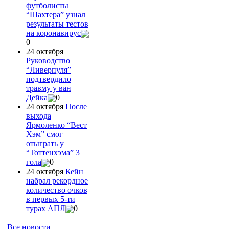
футболисты
“Шахтера” узнал
результаты тестов
на коронавирус
0
24 октября
Руководство
“Ливерпуля”
подтвердило
травму у ван
Дейка
0
24 октября
После
выхода
Ярмоленко “Вест
Хэм” смог
отыграть у
“Тоттенхэма” 3
гола
0
24 октября
Кейн
набрал рекордное
количество очков
в первых 5-ти
турах АПЛ
0
Все новости