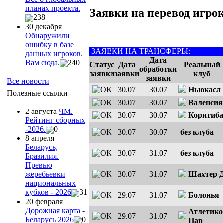
планах проекта.
Заявки на перевод игрок
238
30 декабря
Обнаружили
ошибку в базе
ЗАЯВКИ НА ТРАНСФЕРЫ:
данных игроков.
Дата
Вам сюда.
240
Статус
Дата
Реальный
обработки
заявки
заявки
клуб
заявки
Все новости
30.07
30.07
Ньюкасл
Полезные ссылки
30.07
30.07
Валенсия
2 августа
ЧМ.
30.07
30.07
Коритиба
Рейтинг сборных
-2026.
0
30.07
30.07
без клуба
8 апреля
Беларусь,
30.07
31.07
без клуба
Бразилия.
Превью
30.07
31.07
Шахтер 
жеребьевки
национальных
кубков - 2026
31
29.07
31.07
Болонья
20 февраля
Дорожная карта -
Атлетико
29.07
31.07
Беларусь 2026
0
Пар