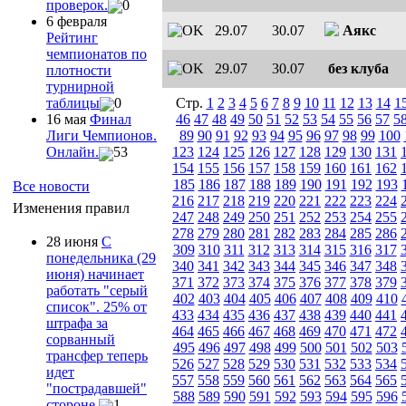
проверок.
0
6 февраля
29.07
30.07
Аякс
Рейтинг
чемпионатов по
29.07
30.07
без клуба
плотности
турнирной
Стр.
1
2
3
4
5
6
7
8
9
10
11
12
13
14
1
таблицы
0
46
47
48
49
50
51
52
53
54
55
56
57
5
16 мая
Финал
89
90
91
92
93
94
95
96
97
98
99
100
Лиги Чемпионов.
123
124
125
126
127
128
129
130
131
Онлайн.
53
154
155
156
157
158
159
160
161
162
185
186
187
188
189
190
191
192
193
Все новости
216
217
218
219
220
221
222
223
224
Изменения правил
247
248
249
250
251
252
253
254
255
278
279
280
281
282
283
284
285
286
28 июня
С
309
310
311
312
313
314
315
316
317
понедельника (29
340
341
342
343
344
345
346
347
348
июня) начинает
371
372
373
374
375
376
377
378
379
работать "серый
402
403
404
405
406
407
408
409
410
список". 25% от
433
434
435
436
437
438
439
440
441
штрафа за
464
465
466
467
468
469
470
471
472
сорванный
495
496
497
498
499
500
501
502
503
трансфер теперь
526
527
528
529
530
531
532
533
534
идет
557
558
559
560
561
562
563
564
565
"пострадавшей"
588
589
590
591
592
593
594
595
596
стороне
1