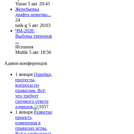
Yuran 5 авг 20:45
Жеребьевка
драфта новичко...
24
tank-g 5 авг 20:03
ЧМ-2028.
Выборы тренеров
...
Испания
Multik 5 авг 18:56
Админ-конференция
1 января
Ошибки,
протесты,
вопросы по
правилам. Всё,
что требует
срочного ответа
админов.
1657
1 января
Развитие
проекта,
изменения в
правилах игры.
Всё о глобальных