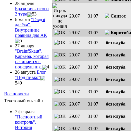
28 апреля
Бразилия - итоги
2 тура
53
29.07
31.07
Сантос
6 марта
"Глядзi
далёка".
Внутренние
29.07
31.07
Коритиба
правила для АК
5
29.07
31.07
без клуба
27 января
"ВrainfSkaut".
29.07
31.07
без клуба
Карьера, которая
начинается в
понедельник.
4
29.07
31.07
без клуба
26 августа
Блог
"Под пивко"
29.07
31.07
без клуба
540
29.07
31.07
без клуба
Все новости
Текстовый он-лайн
29.07
31.07
без клуба
7 февраля
29.07
31.07
без клуба
"Паспортный
контроль".
История
29.07
31.07
без клуба