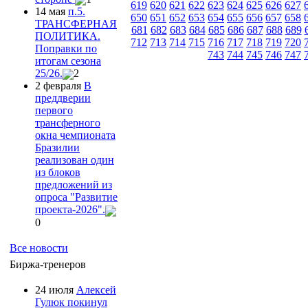
619
620
621
622
623
624
625
626
627
14 мая
п.5.
650
651
652
653
654
655
656
657
658
ТРАНСФЕРНАЯ
681
682
683
684
685
686
687
688
689
ПОЛИТИКА.
712
713
714
715
716
717
718
719
720
Поправки по
743
744
745
746
747
итогам сезона
25/26.
2
2 февраля
В
преддверии
первого
трансферного
окна чемпионата
Бразилии
реализован один
из блоков
предложений из
опроса "Развитие
проекта-2026".
0
Все новости
Биржа-тренеров
24 июля
Алексей
Гулюк покинул