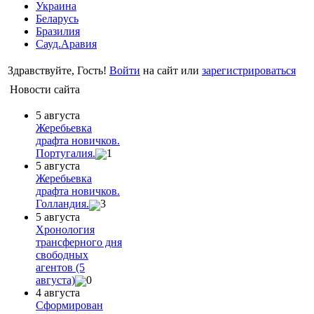
Украина
Беларусь
Бразилия
Сауд.Аравия
Здравствуйте, Гость!
Войти
на сайт или
зарегистрироваться
Новости сайта
5 августа
Жеребьевка
драфта новичков.
Португалия.
1
5 августа
Жеребьевка
драфта новичков.
Голландия.
3
5 августа
Хронология
трансферного дня
свободных
агентов (5
августа)
0
4 августа
Сформирован