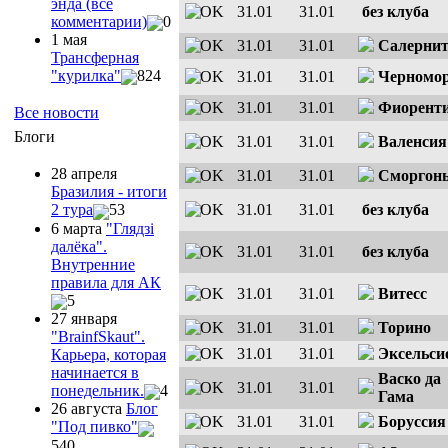
энда (все
31.01
31.01
без клуба
комментарии)
0
1 мая
31.01
31.01
Салернит
Трансферная
"курилка"
824
31.01
31.01
Черномо
31.01
31.01
Фиорент
Все новости
Блоги
31.01
31.01
Валенсия
28 апреля
31.01
31.01
Сморгон
Бразилия - итоги
31.01
31.01
без клуба
2 тура
53
6 марта
"Глядзi
далёка".
31.01
31.01
без клуба
Внутренние
правила для АК
31.01
31.01
Витесс
5
27 января
31.01
31.01
Торино
"ВrainfSkaut".
31.01
31.01
Эксельси
Карьера, которая
начинается в
Васко да
31.01
31.01
понедельник.
4
Гама
26 августа
Блог
31.01
31.01
Боруссия
"Под пивко"
540