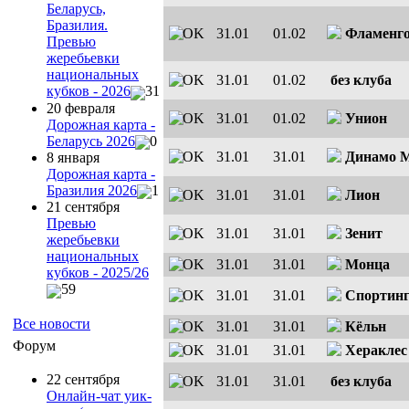
Беларусь,
Бразилия.
31.01
01.02
Фламенг
Превью
жеребьевки
национальных
31.01
01.02
без клуба
кубков - 2026
31
20 февраля
31.01
01.02
Унион
Дорожная карта -
Беларусь 2026
0
31.01
31.01
Динамо 
8 января
Дорожная карта -
Бразилия 2026
1
31.01
31.01
Лион
21 сентября
Превью
31.01
31.01
Зенит
жеребьевки
национальных
31.01
31.01
Монца
кубков - 2025/26
59
31.01
31.01
Спортин
Все новости
31.01
31.01
Кёльн
Форум
31.01
31.01
Хераклес
22 сентября
31.01
31.01
без клуба
Онлайн-чат уик-