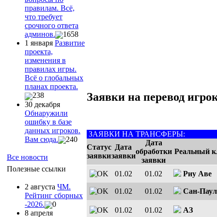
правилам. Всё,
что требует
срочного ответа
админов.
1658
1 января
Развитие
проекта,
изменения в
правилах игры.
Всё о глобальных
планах проекта.
Заявки на перевод игрок
238
30 декабря
Обнаружили
ошибку в базе
данных игроков.
ЗАЯВКИ НА ТРАНСФЕРЫ:
Вам сюда.
240
Дата
Статус
Дата
обработки
Реальный к
заявки
заявки
Все новости
заявки
Полезные ссылки
01.02
01.02
Риу Аве
2 августа
ЧМ.
01.02
01.02
Сан-Паул
Рейтинг сборных
-2026.
0
01.02
01.02
АЗ
8 апреля