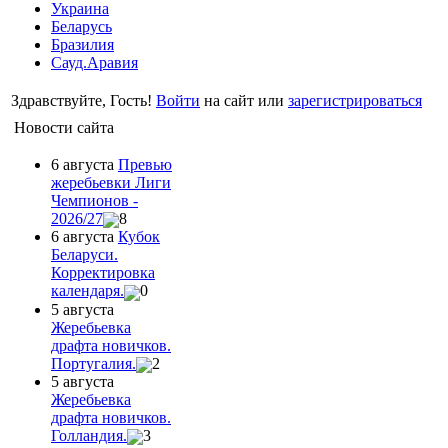
Украина
Беларусь
Бразилия
Сауд.Аравия
Здравствуйте, Гость!
Войти
на сайт или
зарегистрироваться
Новости сайта
6 августа
Превью
жеребьевки Лиги
Чемпионов -
2026/27
8
6 августа
Кубок
Беларуси.
Корректировка
календаря.
0
5 августа
Жеребьевка
драфта новичков.
Португалия.
2
5 августа
Жеребьевка
драфта новичков.
Голландия.
3