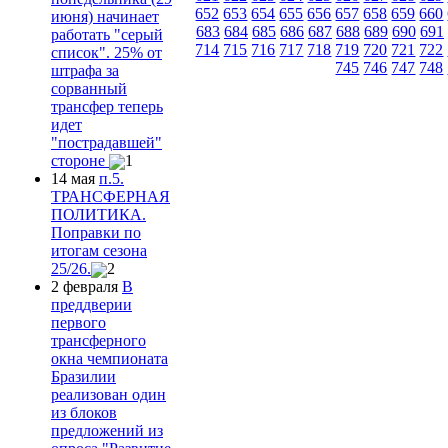
652
653
654
655
656
657
658
659
660
июня) начинает
683
684
685
686
687
688
689
690
691
работать "серый
714
715
716
717
718
719
720
721
722
список". 25% от
745
746
747
748
штрафа за
сорванный
трансфер теперь
идет
"пострадавшей"
стороне
1
14 мая
п.5.
ТРАНСФЕРНАЯ
ПОЛИТИКА.
Поправки по
итогам сезона
25/26.
2
2 февраля
В
преддверии
первого
трансферного
окна чемпионата
Бразилии
реализован один
из блоков
предложений из