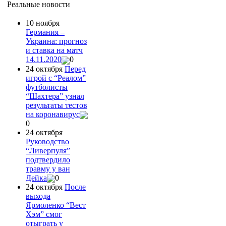
Реальные новости
10 ноября
Германия –
Украина: прогноз
и ставка на матч
14.11.2020
0
24 октября
Перед
игрой с “Реалом”
футболисты
“Шахтера” узнал
результаты тестов
на коронавирус
0
24 октября
Руководство
“Ливерпуля”
подтвердило
травму у ван
Дейка
0
24 октября
После
выхода
Ярмоленко “Вест
Хэм” смог
отыграть у