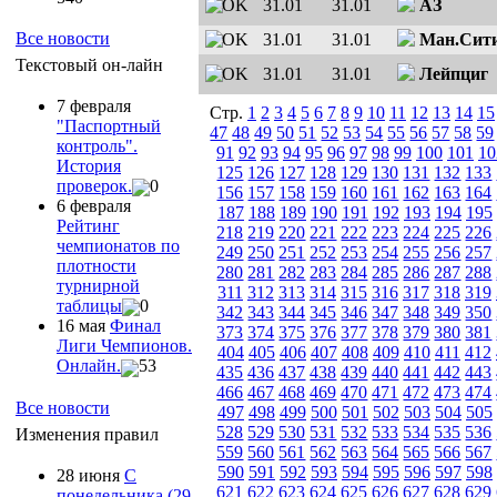
31.01
31.01
АЗ
Все новости
31.01
31.01
Ман.Сит
Текстовый он-лайн
31.01
31.01
Лейпциг
7 февраля
Стр.
1
2
3
4
5
6
7
8
9
10
11
12
13
14
15
"Паспортный
47
48
49
50
51
52
53
54
55
56
57
58
59
контроль".
91
92
93
94
95
96
97
98
99
100
101
10
История
125
126
127
128
129
130
131
132
133
проверок.
0
156
157
158
159
160
161
162
163
164
6 февраля
187
188
189
190
191
192
193
194
195
Рейтинг
218
219
220
221
222
223
224
225
226
чемпионатов по
249
250
251
252
253
254
255
256
257
плотности
280
281
282
283
284
285
286
287
288
турнирной
311
312
313
314
315
316
317
318
319
таблицы
0
342
343
344
345
346
347
348
349
350
16 мая
Финал
373
374
375
376
377
378
379
380
381
Лиги Чемпионов.
404
405
406
407
408
409
410
411
412
Онлайн.
53
435
436
437
438
439
440
441
442
443
466
467
468
469
470
471
472
473
474
Все новости
497
498
499
500
501
502
503
504
505
528
529
530
531
532
533
534
535
536
Изменения правил
559
560
561
562
563
564
565
566
567
590
591
592
593
594
595
596
597
598
28 июня
С
621
622
623
624
625
626
627
628
629
понедельника (29