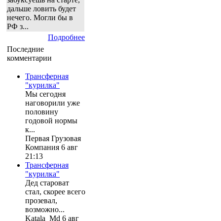
дальше ловить будет
нечего. Могли бы в
РФ з...
Подробнее
Последние
комментарии
Трансферная
"курилка"
Мы сегодня
наговорили уже
половину
годовой нормы
к...
Первая Грузовая
Компания 6 авг
21:13
Трансферная
"курилка"
Дед староват
стал, скорее всего
прозевал,
возможно...
Katala_Md 6 авг