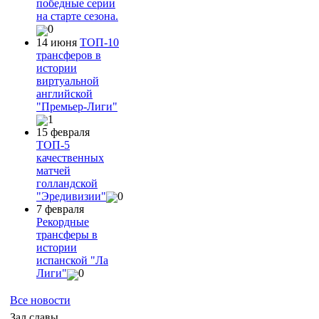
победные серии
на старте сезона.
0
14 июня
ТОП-10
трансферов в
истории
виртуальной
английской
"Премьер-Лиги"
1
15 февраля
ТОП-5
качественных
матчей
голландской
"Эредивизии"
0
7 февраля
Рекордные
трансферы в
истории
испанской "Ла
Лиги"
0
Все новости
Зал славы