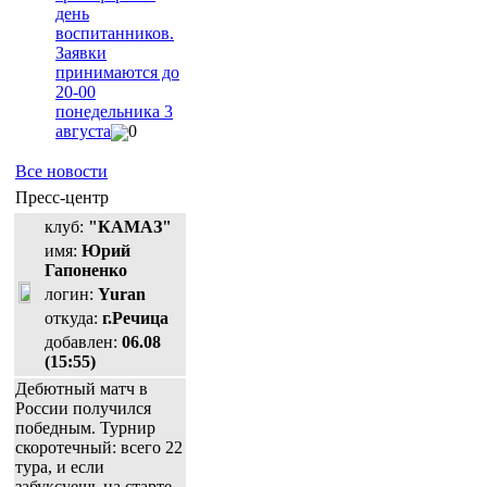
день
воспитанников.
Заявки
принимаются до
20-00
понедельника 3
августа
0
Все новости
Пресс-центр
клуб:
"КАМАЗ"
имя:
Юрий
Гапоненко
логин:
Yuran
откуда:
г.Речица
добавлен:
06.08
(15:55)
Дебютный матч в
России получился
победным. Турнир
скоротечный: всего 22
тура, и если
забуксуешь на старте,