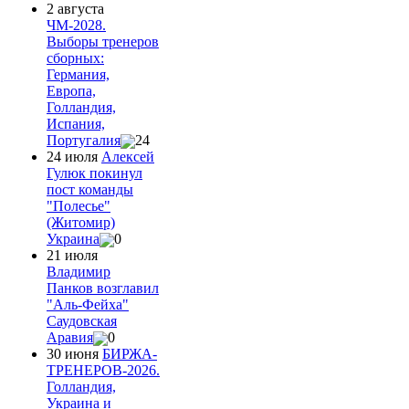
2 августа
ЧМ-2028.
Выборы тренеров
сборных:
Германия,
Европа,
Голландия,
Испания,
Португалия
24
24 июля
Алексей
Гулюк покинул
пост команды
"Полесье"
(Житомир)
Украина
0
21 июля
Владимир
Панков возглавил
"Аль-Фейха"
Саудовская
Аравия
0
30 июня
БИРЖА-
ТРЕНЕРОВ-2026.
Голландия,
Украина и