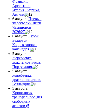
Франция,
Аргентина,
Италия, Африка,
Англия
12
6 августа
Превью
жеребьевки Лиги
Чемпионов -
2026/27
12
6 августа
Кубок
Беларуси.
Корректировка
календаря.
0
5 августа
Жеребьевка
драфта новичков.
Португалия.
2
5 августа
Жеребьевка
драфта новичков.
Голландия.
4
5 августа
Хронология
трансферного дня
свободных
агентов (5