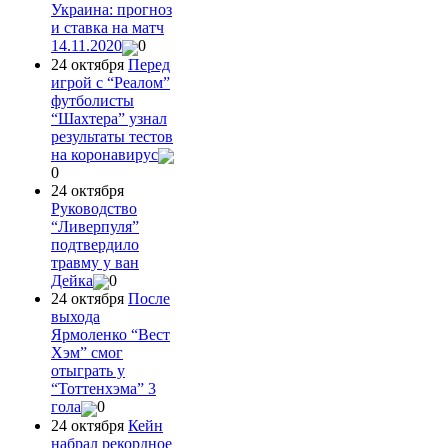
Украина: прогноз
и ставка на матч
14.11.2020
0
24 октября
Перед
игрой с “Реалом”
футболисты
“Шахтера” узнал
результаты тестов
на коронавирус
0
24 октября
Руководство
“Ливерпуля”
подтвердило
травму у ван
Дейка
0
24 октября
После
выхода
Ярмоленко “Вест
Хэм” смог
отыграть у
“Тоттенхэма” 3
гола
0
24 октября
Кейн
набрал рекордное