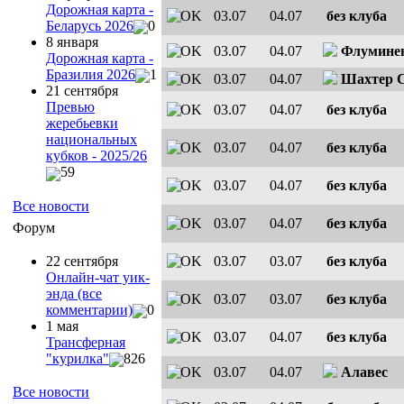
Дорожная карта -
03.07
04.07
без клуба
Беларусь 2026
0
8 января
03.07
04.07
Флумине
Дорожная карта -
Бразилия 2026
1
03.07
04.07
Шахтер 
21 сентября
Превью
03.07
04.07
без клуба
жеребьевки
национальных
03.07
04.07
без клуба
кубков - 2025/26
59
03.07
04.07
без клуба
Все новости
03.07
04.07
без клуба
Форум
22 сентября
03.07
03.07
без клуба
Онлайн-чат уик-
энда (все
03.07
03.07
без клуба
комментарии)
0
1 мая
03.07
04.07
без клуба
Трансферная
"курилка"
826
03.07
04.07
Алавес
Все новости