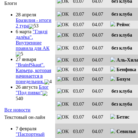
03.07
04.07
без клуба
Блоги
03.07
04.07
без клуба
28 апреля
Бразилия - итоги
03.07
04.07
Реймс
2 тура
53
6 марта
"Глядзi
03.07
04.07
без клуба
далёка".
Внутренние
03.07
04.07
без клуба
правила для АК
5
27 января
03.07
04.07
Аль-Хил
"ВrainfSkaut".
03.07
04.07
Бенфика
Карьера, которая
начинается в
03.07
04.07
Бохум
понедельник.
4
26 августа
Блог
03.07
04.07
без клуба
"Под пивко"
540
03.07
04.07
без клуба
Все новости
03.07
04.07
Бетис
Текстовый он-лайн
7 февраля
03.07
04.07
Севилья
"Паспортный