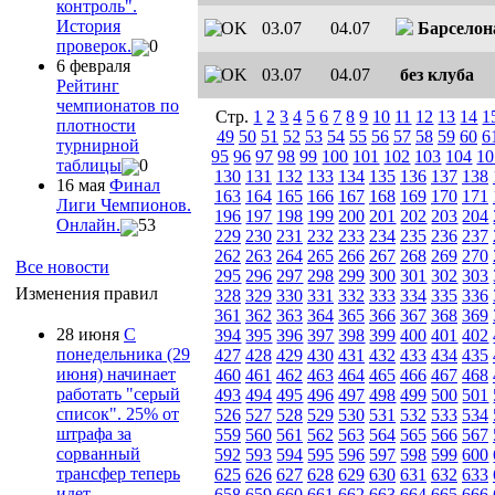
контроль".
История
03.07
04.07
Барселон
проверок.
0
6 февраля
03.07
04.07
без клуба
Рейтинг
чемпионатов по
Стр.
1
2
3
4
5
6
7
8
9
10
11
12
13
14
1
плотности
49
50
51
52
53
54
55
56
57
58
59
60
6
турнирной
95
96
97
98
99
100
101
102
103
104
10
таблицы
0
130
131
132
133
134
135
136
137
138
16 мая
Финал
163
164
165
166
167
168
169
170
171
Лиги Чемпионов.
196
197
198
199
200
201
202
203
204
Онлайн.
53
229
230
231
232
233
234
235
236
237
262
263
264
265
266
267
268
269
270
Все новости
295
296
297
298
299
300
301
302
303
Изменения правил
328
329
330
331
332
333
334
335
336
361
362
363
364
365
366
367
368
369
28 июня
С
394
395
396
397
398
399
400
401
402
понедельника (29
427
428
429
430
431
432
433
434
435
июня) начинает
460
461
462
463
464
465
466
467
468
работать "серый
493
494
495
496
497
498
499
500
501
список". 25% от
526
527
528
529
530
531
532
533
534
штрафа за
559
560
561
562
563
564
565
566
567
сорванный
592
593
594
595
596
597
598
599
600
трансфер теперь
625
626
627
628
629
630
631
632
633
идет
658
659
660
661
662
663
664
665
666