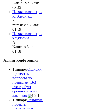
Katala_Md 8 авг
03:35
Новая номинация
клубной а...
Б
miroslav09 8 авг
01:19
Новая номинация
клубной а...
А
Nameles 8 авг
01:18
Админ-конференция
1 января
Ошибки,
протесты,
вопросы по
правилам. Всё,
что требует
срочного ответа
админов.
1661
1 января
Развитие
проекта,
изменения в