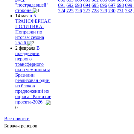
"пострадавшей"
691
692
693
694
695
696
697
698
699
стороне
1
724
725
726
727
728
729
730
731
732
14 мая
п.5.
ТРАНСФЕРНАЯ
ПОЛИТИКА.
Поправки по
итогам сезона
25/26.
2
2 февраля
В
преддверии
первого
трансферного
окна чемпионата
Бразилии
реализован один
из блоков
предложений из
опроса "Развитие
проекта-2026".
0
Все новости
Биржа-тренеров