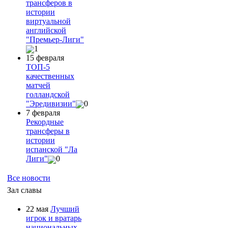
трансферов в
истории
виртуальной
английской
"Премьер-Лиги"
1
15 февраля
ТОП-5
качественных
матчей
голландской
"Эредивизии"
0
7 февраля
Рекордные
трансферы в
истории
испанской "Ла
Лиги"
0
Все новости
Зал славы
22 мая
Лучший
игрок и вратарь
национальных