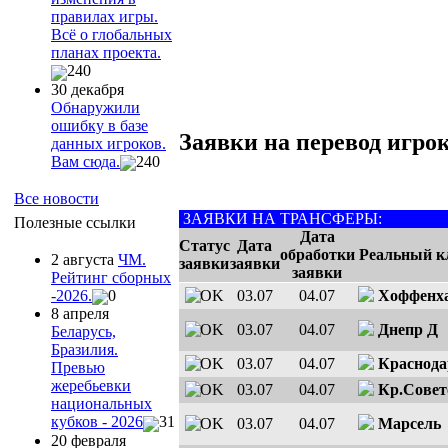
правилах игры.
Всё о глобальных
планах проекта.
240
30 декабря
Обнаружили
ошибку в базе
Заявки на перевод игрок
данных игроков.
Вам сюда.
240
Все новости
ЗАЯВКИ НА ТРАНСФЕРЫ:
Полезные ссылки
Дата
Статус
Дата
обработки
Реальный к
2 августа
ЧМ.
заявки
заявки
заявки
Рейтинг сборных
03.07
04.07
Хоффенх
-2026.
0
8 апреля
03.07
04.07
Днепр Д
Беларусь,
Бразилия.
03.07
04.07
Краснода
Превью
жеребьевки
03.07
04.07
Кр.Совет
национальных
кубков - 2026
31
03.07
04.07
Марсель
20 февраля