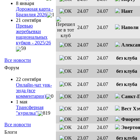
8 января
Дорожная карта -
24.07
24.07
Нант
Бразилия 2026
1
21 сентября
Превью
24.07
24.07
Наполи
жеребьевки
национальных
кубков - 2025/26
24.07
24.07
Алекса
59
24.07
24.07
без клуба
Все новости
Форум
24.07
24.07
без клуба
22 сентября
24.07
24.07
без клуба
Онлайн-чат уик-
энда (все
комментарии)
0
24.07
24.07
Санкт-
1 мая
Трансферная
24.07
24.07
Вест Хэ
"курилка"
819
24.07
24.07
Фиорен
Все новости
24.07
24.07
Эверто
Блоги
23.07
24.07
без клуба