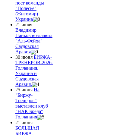
пост команды
"Полесье"
(Житомир)
Украина
0
21 июля
Владимир
Панков возглавил
"Аль-Фейха"
Саудовская
Аравия
0
30 июня
БИРЖА-
ТРЕНЕРОВ-2026.
Голландия,
Украина и
Саудовская
Аравия.
4
25 июня
На
"Биржу-
Тренеров"
выставлен клуб
"НАК Бреда"
Голландия
5
21 июня
БОЛЬШАЯ
БИРЖА-