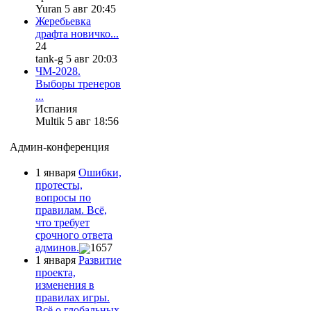
Yuran 5 авг 20:45
Жеребьевка
драфта новичко...
24
tank-g 5 авг 20:03
ЧМ-2028.
Выборы тренеров
...
Испания
Multik 5 авг 18:56
Админ-конференция
1 января
Ошибки,
протесты,
вопросы по
правилам. Всё,
что требует
срочного ответа
админов.
1657
1 января
Развитие
проекта,
изменения в
правилах игры.
Всё о глобальных