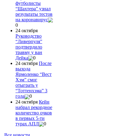
футболисты
“Шахтера” узнал
результаты тестов
на коронавирус
0
24 октября
Руководство
“Ливерпуля”
подтвердило
травму у ван
Дейка
0
24 октября
После
выхода
Ярмоленко “Вест
Хэм” смог
отыграть у
“Тоттенхэма” 3
гола
0
24 октября
Кейн
набрал рекордное
количество очков
в первых 5-ти
турах АПЛ
0
Все новости