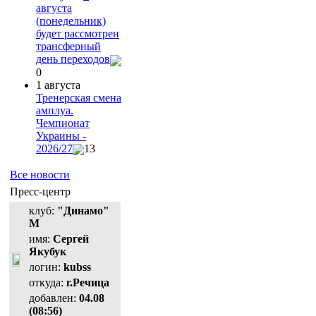
августа
(понедельник)
будет рассмотрен
трансферный
день переходов
0
1 августа
Тренерская смена
амплуа.
Чемпионат
Украины -
2026/27
13
Все новости
Пресс-центр
клуб:
"Динамо"
М
имя:
Сергей
Якубук
логин:
kubss
откуда:
г.Речица
добавлен:
04.08
(08:56)