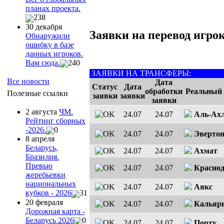
планах проекта.
238
30 декабря
Заявки на перевод игрок
Обнаружили
ошибку в базе
данных игроков.
Вам сюда.
240
ЗАЯВКИ НА ТРАНСФЕРЫ:
Все новости
Дата
Статус
Дата
обработки
Реальный 
Полезные ссылки
заявки
заявки
заявки
2 августа
ЧМ.
24.07
24.07
Аль-Ах
Рейтинг сборных
-2026.
0
24.07
24.07
Эверто
8 апреля
Беларусь,
24.07
24.07
Ахмат
Бразилия.
Превью
24.07
24.07
Красно
жеребьевки
национальных
24.07
24.07
Аякс
кубков - 2026
31
20 февраля
24.07
24.07
Кальяр
Дорожная карта -
Беларусь 2026
0
24.07
24.07
Порту