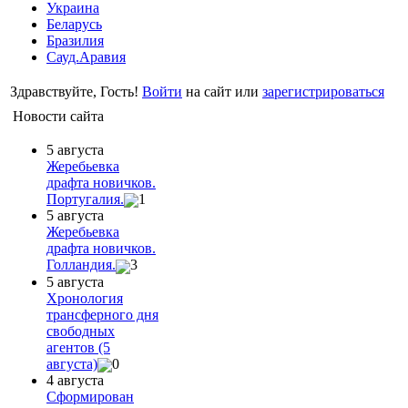
Украина
Беларусь
Бразилия
Сауд.Аравия
Здравствуйте, Гость!
Войти
на сайт или
зарегистрироваться
Новости сайта
5 августа
Жеребьевка
драфта новичков.
Португалия.
1
5 августа
Жеребьевка
драфта новичков.
Голландия.
3
5 августа
Хронология
трансферного дня
свободных
агентов (5
августа)
0
4 августа
Сформирован