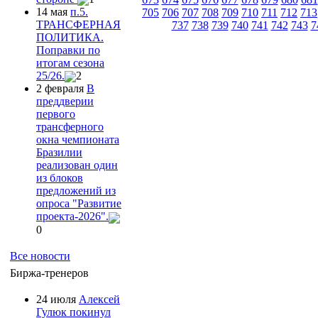
14 мая
п.5.
705
706
707
708
709
710
711
712
713
ТРАНСФЕРНАЯ
737
738
739
740
741
742
743
7
ПОЛИТИКА.
Поправки по
итогам сезона
25/26.
2
2 февраля
В
преддверии
первого
трансферного
окна чемпионата
Бразилии
реализован один
из блоков
предложений из
опроса "Развитие
проекта-2026".
0
Все новости
Биржа-тренеров
24 июля
Алексей
Гулюк покинул