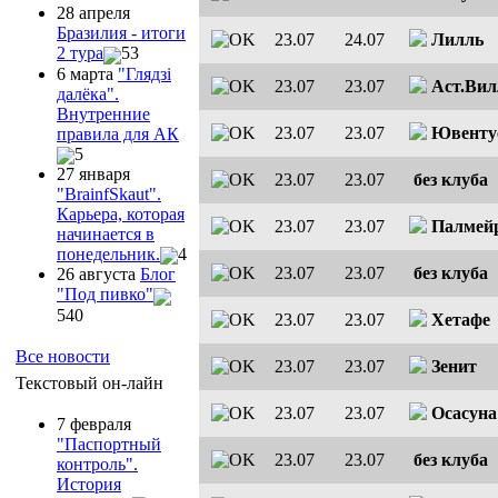
28 апреля
Бразилия - итоги
23.07
24.07
Лилль
2 тура
53
6 марта
"Глядзi
23.07
23.07
Аст.Вил
далёка".
Внутренние
23.07
23.07
Ювенту
правила для АК
5
27 января
23.07
23.07
без клуба
"ВrainfSkaut".
Карьера, которая
23.07
23.07
Палмей
начинается в
понедельник.
4
23.07
23.07
без клуба
26 августа
Блог
"Под пивко"
540
23.07
23.07
Хетафе
Все новости
23.07
23.07
Зенит
Текстовый он-лайн
23.07
23.07
Осасуна
7 февраля
"Паспортный
23.07
23.07
без клуба
контроль".
История