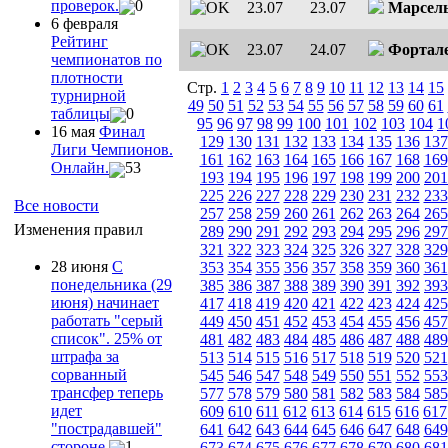
проверок.
0
23.07
23.07
Марсел
6 февраля
Рейтинг
23.07
24.07
Фортале
чемпионатов по
плотности
Стр.
1
2
3
4
5
6
7
8
9
10
11
12
13
14
15
турнирной
49
50
51
52
53
54
55
56
57
58
59
60
61
таблицы
0
95
96
97
98
99
100
101
102
103
104
1
16 мая
Финал
129
130
131
132
133
134
135
136
137
Лиги Чемпионов.
161
162
163
164
165
166
167
168
169
Онлайн.
53
193
194
195
196
197
198
199
200
201
225
226
227
228
229
230
231
232
233
Все новости
257
258
259
260
261
262
263
264
265
Изменения правил
289
290
291
292
293
294
295
296
297
321
322
323
324
325
326
327
328
329
28 июня
С
353
354
355
356
357
358
359
360
361
понедельника (29
385
386
387
388
389
390
391
392
393
июня) начинает
417
418
419
420
421
422
423
424
425
работать "серый
449
450
451
452
453
454
455
456
457
список". 25% от
481
482
483
484
485
486
487
488
489
штрафа за
513
514
515
516
517
518
519
520
521
сорванный
545
546
547
548
549
550
551
552
553
трансфер теперь
577
578
579
580
581
582
583
584
585
идет
609
610
611
612
613
614
615
616
617
"пострадавшей"
641
642
643
644
645
646
647
648
649
стороне
1
673
674
675
676
677
678
679
680
681