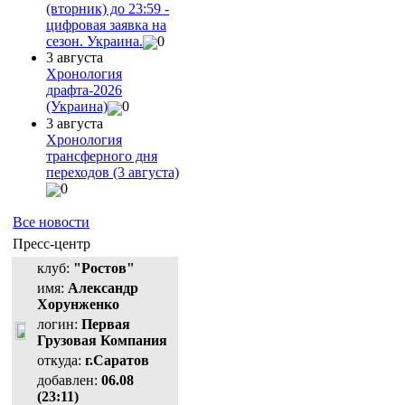
(вторник) до 23:59 -
цифровая заявка на
сезон. Украина.
0
3 августа
Хронология
драфта-2026
(Украина)
0
3 августа
Хронология
трансферного дня
переходов (3 августа)
0
Все новости
Пресс-центр
клуб:
"Ростов"
имя:
Александр
Хорунженко
логин:
Первая
Грузовая Компания
откуда:
г.Саратов
добавлен:
06.08
(23:11)