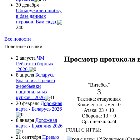
30 декабря
Обнаружили ошибку
в базе данных
игроков. Вам сюда.
240
Все новости
Полезные ссылки
Просмотр протокола 
2 августа
ЧМ.
Рейтинг сборных
-2026.
0
8 апреля
Беларусь,
Бразилия. Превью
"Витебск"
жеребьевки
3
национальных
кубков - 2026
31
Тактика: атакующая
20 февраля
Дорожная
Количество замен: 0
карта - Беларусь 2026
Атака: 23 + 10
0
Оборона: 13 + 0
8 января
Дорожная
Ср. оценка: 6.24
карта - Бразилия 2026
ГОЛЫ С ИГРЫ:
1
21 сентября
Превью
12' Родионов (Свире