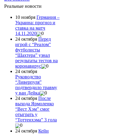
Реальные новости
10 ноября
Германия –
Украина: прогноз и
ставка на матч
14.11.2020
0
24 октября
Перед
игрой с “Реалом”
футболисты
“Шахтера” узнал
результаты тестов на
коронавирус
0
24 октября
Руководство
“Ливерпуля”
подтвердило травму
у ван Дейка
0
24 октября
После
выхода Ярмоленко
“Вест Хэм” смог
отыграть у
“Тоттенхэма” 3 гола
0
24 октября
Кейн