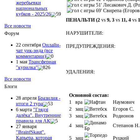
жеребьевки
51' Лисакович Д. (Р
национальных
69' Свирепа (Егоров
кубков - 2025/26
59
ПЕНАЛЬТИ (2
vs
9, 3
vs
11, 4
vs
1
Все новости
НАРУШИТЕЛИ:
Форум
22 сентября
Онлайн-
ПРЕДУПРЕЖДЕНИЯ:
чат уик-энда (все
комментарии)
0
1 мая
Трансферная
"курилка"
826
УДАЛЕНИЯ:
Все новости
Блоги
Основной состав:
28 апреля
Бразилия -
1
вра
Наумович
итоги 2 тура
53
2
защ
Егоров С.
6 марта
"Глядзi
далёка". Внутренние
3
защ
Родионов
правила для АК
5
4
защ
Степанов Н.
27 января
"ВrainfSkaut".
Карьера, которая
5
защ
Руцкий