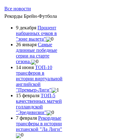
Все новости
Рекорды Брейн-Футбола
9 декабря
Процент
набранных очков в
"зоне вылета"
0
26 января
Самые
длинные победные
серии на старте
сезона.
0
14 июня
ТОП-10
трансферов в
истории виртуальной
английской
"Премьер-Лиги"
1
15 февраля
ТОП-5
качественных матчей
голландской
"Эредивизии"
0
7 февраля
Рекордные
трансферы в истории
испанской "Ла Лиги"
0