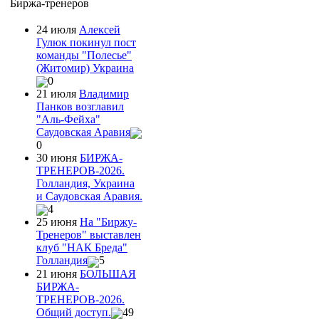
Биржа-тренеров
24 июля
Алексей
Гулюк покинул пост
команды "Полесье"
(Житомир) Украина
0
21 июля
Владимир
Панков возглавил
"Аль-Фейха"
Саудовская Аравия
0
30 июня
БИРЖА-
ТРЕНЕРОВ-2026.
Голландия, Украина
и Саудовская Аравия.
4
25 июня
На "Биржу-
Тренеров" выставлен
клуб "НАК Бреда"
Голландия
5
21 июня
БОЛЬШАЯ
БИРЖА-
ТРЕНЕРОВ-2026.
Общий доступ.
49