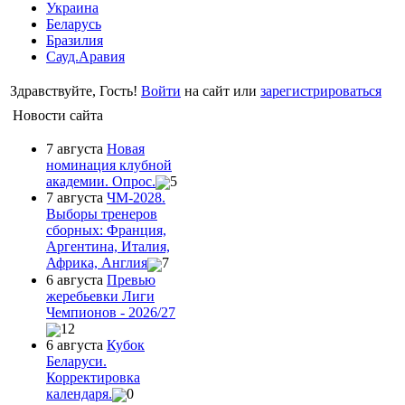
Украина
Беларусь
Бразилия
Сауд.Аравия
Здравствуйте, Гость!
Войти
на сайт или
зарегистрироваться
Новости сайта
7 августа
Новая
номинация клубной
академии. Опрос.
5
7 августа
ЧМ-2028.
Выборы тренеров
сборных: Франция,
Аргентина, Италия,
Африка, Англия
7
6 августа
Превью
жеребьевки Лиги
Чемпионов - 2026/27
12
6 августа
Кубок
Беларуси.
Корректировка
календаря.
0