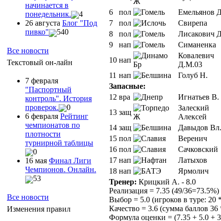
начинается в
6
пол
Емельянов 
понедельник.
4
7
пол
Свирепа
26 августа
Блог "Под
пивко"
540
8
пол
Лисакович Д
9
нап
Симаненка
Все новости
Ковалевич
10
нап
Текстовый он-лайн
Д.М.03
11
нап
Голуб Н.
7 февраля
Запасные:
"Паспортный
12
вра
Игнатьев В.
контроль". История
проверок.
0
Залеский
13
защ
6 февраля
Рейтинг
Алексей
чемпионатов по
14
защ
Давыдов Вл
плотности
15
пол
Веренич
турнирной таблицы
16
пол
Сачковский
0
17
нап
Латыхов
16 мая
Финал Лиги
Чемпионов. Онлайн.
18
нап
Ярмолич
53
Тренер:
Крицкий А. - 8.0
Реализация = 7.35 (49/36=73.5%)
Все новости
Выбор = 5.0 (игроков в туре: 20 *
Качество = 3.6 (сумма баллов 36 
Изменения правил
Формула оценки = (7.35 + 5.0 + 3.