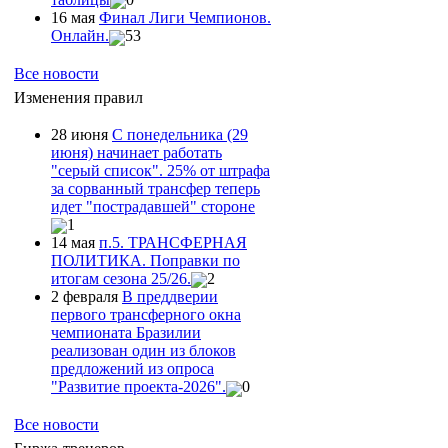
16 мая
Финал Лиги Чемпионов.
Онлайн.
53
Все новости
Изменения правил
28 июня
С понедельника (29
июня) начинает работать
"серый список". 25% от штрафа
за сорванный трансфер теперь
идет "пострадавшей" стороне
1
14 мая
п.5. ТРАНСФЕРНАЯ
ПОЛИТИКА. Поправки по
итогам сезона 25/26.
2
2 февраля
В преддверии
первого трансферного окна
чемпионата Бразилии
реализован один из блоков
предложений из опроса
"Развитие проекта-2026".
0
Все новости