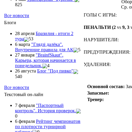
Обор
825
Ср. о
ГОЛЫ С ИГРЫ:
Все новости
Блоги
ПЕНАЛЬТИ (2
vs
9, 3
28 апреля
Бразилия - итоги 2
тура
53
НАРУШИТЕЛИ:
6 марта
"Глядзi далёка".
Внутренние правила для АК
5
ПРЕДУПРЕЖДЕНИЯ:
27 января
"ВrainfSkaut".
Карьера, которая начинается в
УДАЛЕНИЯ:
понедельник.
4
26 августа
Блог "Под пивко"
540
Основной состав:
За
Все новости
Запасные:
Текстовый он-лайн
Тренер:
7 февраля
"Паспортный
контроль". История проверок.
0
6 февраля
Рейтинг чемпионатов
по плотности турнирной
таблицы
0