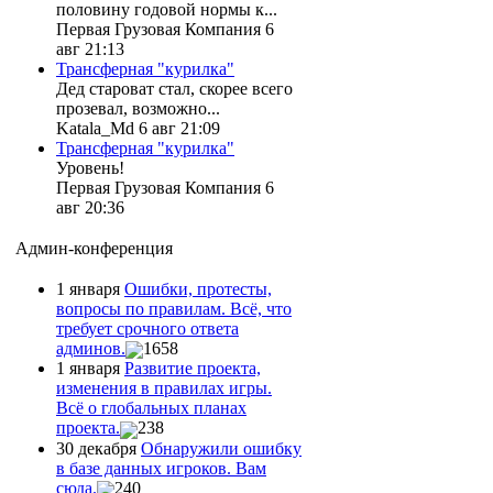
половину годовой нормы к...
Первая Грузовая Компания 6
авг 21:13
Трансферная "курилка"
Дед староват стал, скорее всего
прозевал, возможно...
Katala_Md 6 авг 21:09
Трансферная "курилка"
Уровень!
Первая Грузовая Компания 6
авг 20:36
Админ-конференция
1 января
Ошибки, протесты,
вопросы по правилам. Всё, что
требует срочного ответа
админов.
1658
1 января
Развитие проекта,
изменения в правилах игры.
Всё о глобальных планах
проекта.
238
30 декабря
Обнаружили ошибку
в базе данных игроков. Вам
сюда.
240