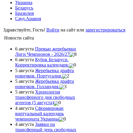
Украина
Беларусь
Бразилия
Сауд.Аравия
Здравствуйте, Гость!
Войти
на сайт или
зарегистрироваться
Новости сайта
6 августа
Превью жеребьевки
Лиги Чемпионов - 2026/27
8
6 августа
Кубок Беларуси.
Корректировка календаря.
0
5 августа
Жеребьевка драфта
новичков. Португалия.
2
5 августа
Жеребьевка драфта
новичков. Голландия.
3
5 августа
Хронология
трансферного дня свободных
агентов (5 августа)
0
4 августа
Сформирован
виртуальный календарь
чемпионата Украины
0
4 августа
Заявки на
трансферный день свободных