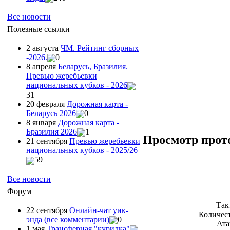
Все новости
Полезные ссылки
2 августа
ЧМ. Рейтинг сборных
-2026.
0
8 апреля
Беларусь, Бразилия.
Превью жеребьевки
национальных кубков - 2026
31
20 февраля
Дорожная карта -
Беларусь 2026
0
8 января
Дорожная карта -
Бразилия 2026
1
Просмотр прот
21 сентября
Превью жеребьевки
национальных кубков - 2025/26
59
Все новости
Форум
Так
22 сентября
Онлайн-чат уик-
Количест
энда (все комментарии)
0
Ата
1 мая
Трансферная "курилка"