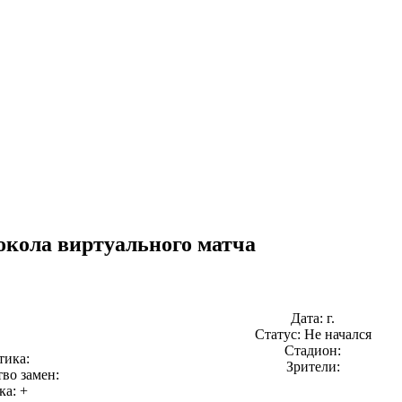
окола виртуального матча
Дата: г.
Статус: Не начался
Стадион:
тика:
Зрители:
во замен:
ка: +