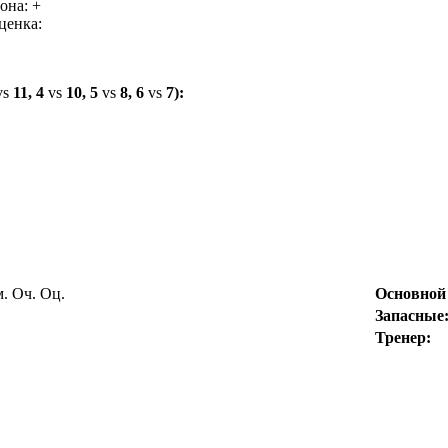
она: +
ценка:
vs
11, 4
vs
10, 5
vs
8, 6
vs
7):
м.
Оч.
Оц.
Основной 
Запасные
Тренер: