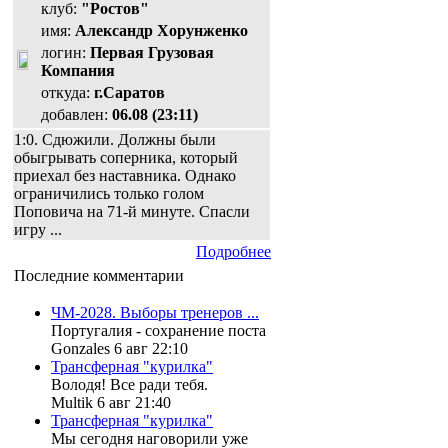
клуб:
"Ростов"
имя:
Александр Хорунженко
логин:
Первая Грузовая
Компания
откуда:
г.Саратов
добавлен:
06.08 (23:11)
1:0. Сдюжили. Должны были
обыгрывать соперника, который
приехал без наставника. Однако
ограничились только голом
Поповича на 71-й минуте. Спасли
игру ...
Подробнее
Последние комментарии
ЧМ-2028. Выборы тренеров ...
Португалия - сохранение поста
Gonzales 6 авг 22:10
Трансферная "курилка"
Володя! Все ради тебя.
Multik 6 авг 21:40
Трансферная "курилка"
Мы сегодня наговорили уже