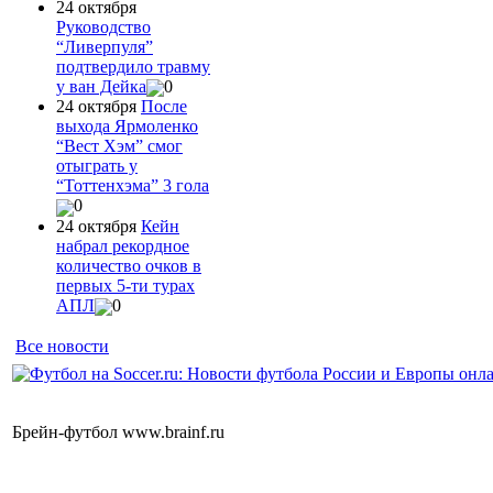
24 октября
Руководство
“Ливерпуля”
подтвердило травму
у ван Дейка
0
24 октября
После
выхода Ярмоленко
“Вест Хэм” смог
отыграть у
“Тоттенхэма” 3 гола
0
24 октября
Кейн
набрал рекордное
количество очков в
первых 5-ти турах
АПЛ
0
Все новости
Брейн-футбол www.brainf.ru