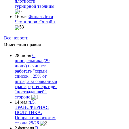
плотности
турнирной таблицы
0
16 мая
Финал Лиги
Чемпионов. Онлайн.
53
Все новости
Изменения правил
28 июня
С
понедельника (29
июня) начинает
работать "серый
список". 25% от
штрафа за сорванный
трансфер теперь идет
"пострадавшей"
стороне
1
14 мая
п.5.
ТРАНСФЕРНАЯ
ПОЛИТИКА.
Поправки по итогам
сезона 25/26.
2
2 февраля
В