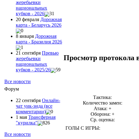
жеребьевки
национальных
кубков - 2026
31
20 февраля
Дорожная
карта - Беларусь 2026
0
8 января
Дорожная
карта - Бразилия 2026
1
21 сентября
Превью
Просмотр протокола 
жеребьевки
национальных
кубков - 2025/26
59
Все новости
Форум
Тактика:
22 сентября
Онлайн-
Количество замен:
чат уик-энда (все
Атака: +
комментарии)
0
Оборона: +
1 мая
Трансферная
Ср. оценка:
"курилка"
826
ГОЛЫ С ИГРЫ:
Все новости