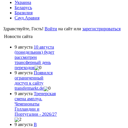
Украина
Беларусь
Бразилия
Сауд.Аравия
Здравствуйте, Гость!
Войти
на сайт или
зарегистрироваться
Новости сайта
9 августа
10 августа
(понедельник) будет
рассмотрен
трансферный день
переходов
0
9 августа
Появился
ограниченный
доступ к сайту
transfermarkt.de
0
9 августа
Тренерская
смена амплуа.
Чемпионаты
Голландии и
Португалии - 2026/27
2
9 августа
В