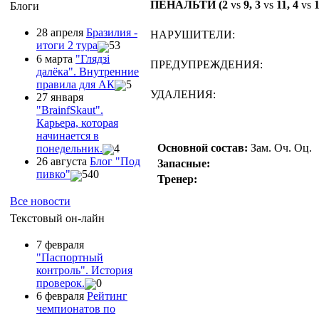
ПЕНАЛЬТИ (2
vs
9, 3
vs
11, 4
vs
1
Блоги
28 апреля
Бразилия -
НАРУШИТЕЛИ:
итоги 2 тура
53
6 марта
"Глядзi
ПРЕДУПРЕЖДЕНИЯ:
далёка". Внутренние
правила для АК
5
УДАЛЕНИЯ:
27 января
"ВrainfSkaut".
Карьера, которая
начинается в
Основной состав:
Зам.
Оч.
Оц.
понедельник.
4
26 августа
Блог "Под
Запасные:
пивко"
540
Тренер:
Все новости
Текстовый он-лайн
7 февраля
"Паспортный
контроль". История
проверок.
0
6 февраля
Рейтинг
чемпионатов по