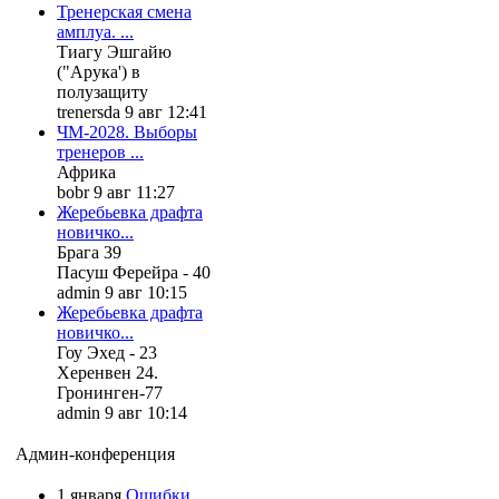
Тренерская смена
амплуа. ...
Тиагу Эшгайю
("Арука') в
полузащиту
trenersda 9 авг 12:41
ЧМ-2028. Выборы
тренеров ...
Африка
bobr 9 авг 11:27
Жеребьевка драфта
новичко...
Брага 39
Пасуш Ферейра - 40
admin 9 авг 10:15
Жеребьевка драфта
новичко...
Гоу Эхед - 23
Херенвен 24.
Гронинген-77
admin 9 авг 10:14
Админ-конференция
1 января
Ошибки,