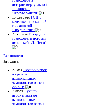
трансферов в
истории виртуальной
английской
"Премьер-Лиги"
1
15 февраля
ТОП-5
качественных матчей
голландской
"Эредивизии"
0
7 февраля
Рекордные
трансферы в истории
испанской "Ла Лиги"
0
Все новости
Зал славы
22 мая
Лучший игрок
и вратарь
национальных
чемпионатов (сезон
2025/26)
0
7 июля
Лучший
игрок и вратарь
национальных
чемпионатов (сезон