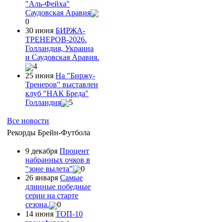
"Аль-Фейха"
Саудовская Аравия
0
30 июня
БИРЖА-
ТРЕНЕРОВ-2026.
Голландия, Украина
и Саудовская Аравия.
4
25 июня
На "Биржу-
Тренеров" выставлен
клуб "НАК Бреда"
Голландия
5
Все новости
Рекорды Брейн-Футбола
9 декабря
Процент
набранных очков в
"зоне вылета"
0
26 января
Самые
длинные победные
серии на старте
сезона.
0
14 июня
ТОП-10