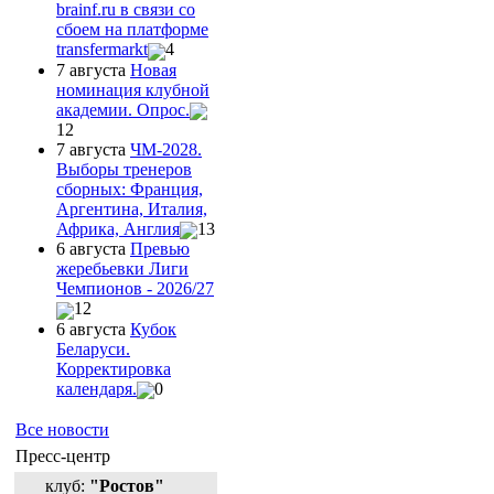
brainf.ru в связи со
сбоем на платформе
transfermarkt
4
7 августа
Новая
номинация клубной
академии. Опрос.
12
7 августа
ЧМ-2028.
Выборы тренеров
сборных: Франция,
Аргентина, Италия,
Африка, Англия
13
6 августа
Превью
жеребьевки Лиги
Чемпионов - 2026/27
12
6 августа
Кубок
Беларуси.
Корректировка
календаря.
0
Все новости
Пресс-центр
клуб:
"Ростов"