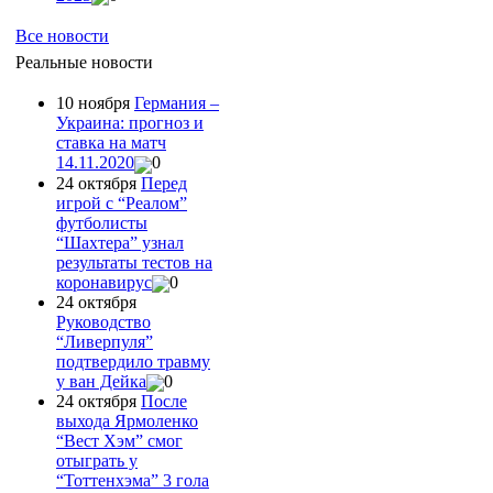
Все новости
Реальные новости
10 ноября
Германия –
Украина: прогноз и
ставка на матч
14.11.2020
0
24 октября
Перед
игрой с “Реалом”
футболисты
“Шахтера” узнал
результаты тестов на
коронавирус
0
24 октября
Руководство
“Ливерпуля”
подтвердило травму
у ван Дейка
0
24 октября
После
выхода Ярмоленко
“Вест Хэм” смог
отыграть у
“Тоттенхэма” 3 гола