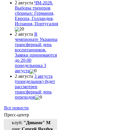
2 августа
ЧМ-2028.
Выборы тренеров
сборных: Германия,
Европа, Голландия,
Испания, Португалия
20
2 августа
В
чемпионате Украины
трансферный день
воспитанников.
Заявки принимаются
до 20-00
понедельника 3
августа
0
2 августа
3 августа
(понедельник) будет
рассмотрен
трансферный день
переходов
0
Все новости
Пресс-центр
клуб:
"Динамо" М
имя:
Сергей Якубук