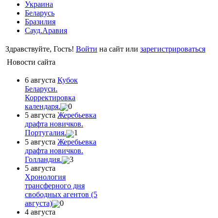
Украина
Беларусь
Бразилия
Сауд.Аравия
Здравствуйте, Гость!
Войти
на сайт или
зарегистрироваться
Новости сайта
6 августа
Кубок
Беларуси.
Корректировка
календаря.
0
5 августа
Жеребьевка
драфта новичков.
Португалия.
1
5 августа
Жеребьевка
драфта новичков.
Голландия.
3
5 августа
Хронология
трансферного дня
свободных агентов (5
августа)
0
4 августа