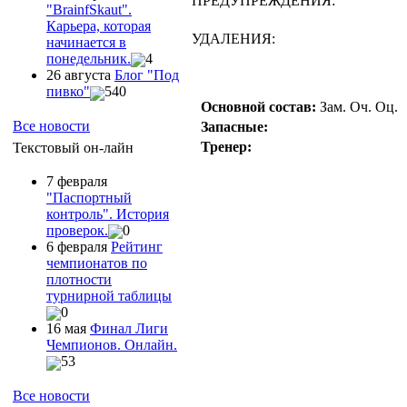
ПРЕДУПРЕЖДЕНИЯ:
"ВrainfSkaut".
Карьера, которая
УДАЛЕНИЯ:
начинается в
понедельник.
4
26 августа
Блог "Под
пивко"
540
Основной состав:
Зам.
Оч.
Оц.
Все новости
Запасные:
Тренер:
Текстовый он-лайн
7 февраля
"Паспортный
контроль". История
проверок.
0
6 февраля
Рейтинг
чемпионатов по
плотности
турнирной таблицы
0
16 мая
Финал Лиги
Чемпионов. Онлайн.
53
Все новости