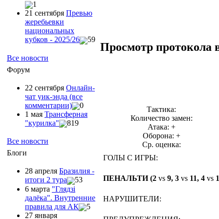
1
21 сентября
Превью
жеребьевки
национальных
кубков - 2025/26
59
Просмотр протокола 
Все новости
Форум
22 сентября
Онлайн-
чат уик-энда (все
комментарии)
0
Тактика:
1 мая
Трансферная
Количество замен:
"курилка"
819
Атака: +
Оборона: +
Все новости
Ср. оценка:
Блоги
ГОЛЫ С ИГРЫ:
28 апреля
Бразилия -
ПЕНАЛЬТИ (2
vs
9, 3
vs
11, 4
vs
1
итоги 2 тура
53
6 марта
"Глядзi
далёка". Внутренние
НАРУШИТЕЛИ:
правила для АК
5
27 января