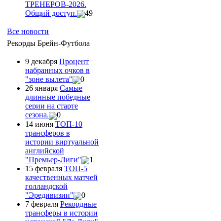
ТРЕНЕРОВ-2026.
Общий доступ.
49
Все новости
Рекорды Брейн-Футбола
9 декабря
Процент
набранных очков в
"зоне вылета"
0
26 января
Самые
длинные победные
серии на старте
сезона.
0
14 июня
ТОП-10
трансферов в
истории виртуальной
английской
"Премьер-Лиги"
1
15 февраля
ТОП-5
качественных матчей
голландской
"Эредивизии"
0
7 февраля
Рекордные
трансферы в истории