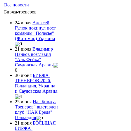
Все новости
Биржа-тренеров
24 июля
Алексей
Гулюк покинул пост
команды "Полесье"
(Житомир) Украина
0
21 июля
Владимир
Панков возглавил
"Аль-Фейха"
Саудовская Аравия
0
30 июня
БИРЖА-
ТРЕНЕРОВ-2026.
Голландия, Украина
и Саудовская Аравия.
4
25 июня
На "Биржу-
Тренеров" выставлен
клуб "НАК Бреда"
Голландия
5
21 июня
БОЛЬШАЯ
БИРЖА-