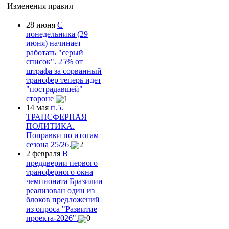
Изменения правил
28 июня
С
понедельника (29
июня) начинает
работать "серый
список". 25% от
штрафа за сорванный
трансфер теперь идет
"пострадавшей"
стороне
1
14 мая
п.5.
ТРАНСФЕРНАЯ
ПОЛИТИКА.
Поправки по итогам
сезона 25/26.
2
2 февраля
В
преддверии первого
трансферного окна
чемпионата Бразилии
реализован один из
блоков предложений
из опроса "Развитие
проекта-2026".
0