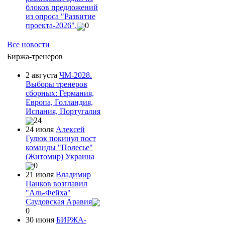
блоков предложений
из опроса "Развитие
проекта-2026".
0
Все новости
Биржа-тренеров
2 августа
ЧМ-2028.
Выборы тренеров
сборных: Германия,
Европа, Голландия,
Испания, Португалия
24
24 июля
Алексей
Гулюк покинул пост
команды "Полесье"
(Житомир) Украина
0
21 июля
Владимир
Панков возглавил
"Аль-Фейха"
Саудовская Аравия
0
30 июня
БИРЖА-