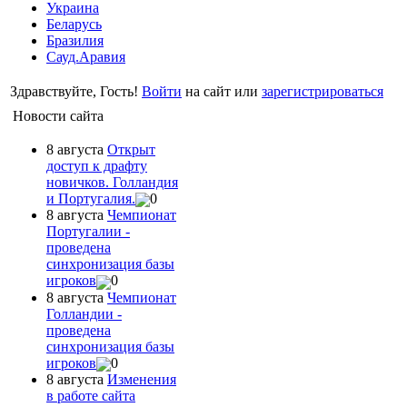
Украина
Беларусь
Бразилия
Сауд.Аравия
Здравствуйте, Гость!
Войти
на сайт или
зарегистрироваться
Новости сайта
8 августа
Открыт
доступ к драфту
новичков. Голландия
и Португалия.
0
8 августа
Чемпионат
Португалии -
проведена
синхронизация базы
игроков
0
8 августа
Чемпионат
Голландии -
проведена
синхронизация базы
игроков
0
8 августа
Изменения
в работе сайта