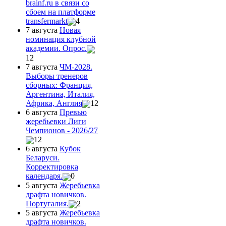
brainf.ru в связи со
сбоем на платформе
transfermarkt
4
7 августа
Новая
номинация клубной
академии. Опрос.
12
7 августа
ЧМ-2028.
Выборы тренеров
сборных: Франция,
Аргентина, Италия,
Африка, Англия
12
6 августа
Превью
жеребьевки Лиги
Чемпионов - 2026/27
12
6 августа
Кубок
Беларуси.
Корректировка
календаря.
0
5 августа
Жеребьевка
драфта новичков.
Португалия.
2
5 августа
Жеребьевка
драфта новичков.