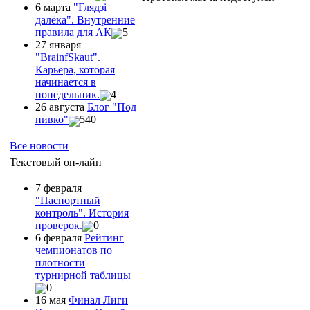
6 марта
"Глядзi
далёка". Внутренние
правила для АК
5
27 января
"ВrainfSkaut".
Карьера, которая
начинается в
понедельник.
4
26 августа
Блог "Под
пивко"
540
Все новости
Текстовый он-лайн
7 февраля
"Паспортный
контроль". История
проверок.
0
6 февраля
Рейтинг
чемпионатов по
плотности
турнирной таблицы
0
16 мая
Финал Лиги