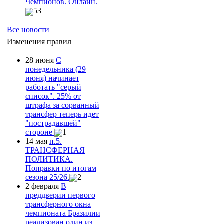
Чемпионов. Онлайн.
53
Все новости
Изменения правил
28 июня
С
понедельника (29
июня) начинает
работать "серый
список". 25% от
штрафа за сорванный
трансфер теперь идет
"пострадавшей"
стороне
1
14 мая
п.5.
ТРАНСФЕРНАЯ
ПОЛИТИКА.
Поправки по итогам
сезона 25/26.
2
2 февраля
В
преддверии первого
трансферного окна
чемпионата Бразилии
реализован один из