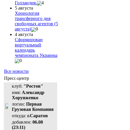
Голландия.
4
5 августа
Хронология
трансферного дня
свободных агентов (5
августа)
0
4 августа
Сформирован
виртуальный
календарь
чемпионата Украины
0
Все новости
Пресс-центр
клуб:
"Ростов"
имя:
Александр
Хорунженко
логин:
Первая
Грузовая Компания
откуда:
г.Саратов
добавлен:
06.08
(23:11)