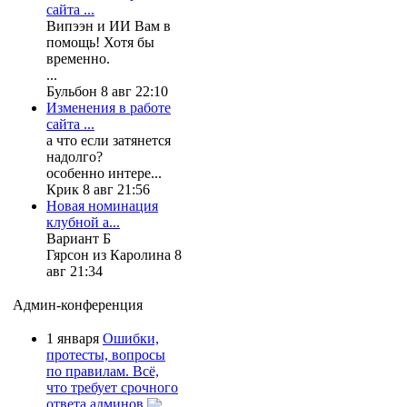
сайта ...
Випээн и ИИ Вам в
помощь! Хотя бы
временно.
...
Бульбон 8 авг 22:10
Изменения в работе
сайта ...
а что если затянется
надолго?
особенно интере...
Крик 8 авг 21:56
Новая номинация
клубной а...
Вариант Б
Гярсон из Каролина 8
авг 21:34
Админ-конференция
1 января
Ошибки,
протесты, вопросы
по правилам. Всё,
что требует срочного
ответа админов.