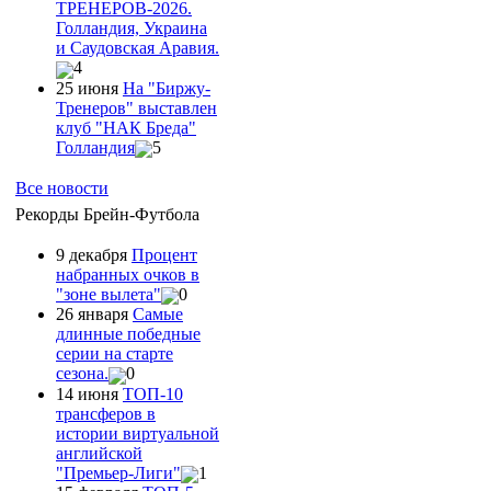
ТРЕНЕРОВ-2026.
Голландия, Украина
и Саудовская Аравия.
4
25 июня
На "Биржу-
Тренеров" выставлен
клуб "НАК Бреда"
Голландия
5
Все новости
Рекорды Брейн-Футбола
9 декабря
Процент
набранных очков в
"зоне вылета"
0
26 января
Самые
длинные победные
серии на старте
сезона.
0
14 июня
ТОП-10
трансферов в
истории виртуальной
английской
"Премьер-Лиги"
1