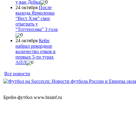
у ван Дейка
0
24 октября
После
выхода Ярмоленко
“Вест Хэм” смог
отыграть у
“Тоттенхэма” 3 гола
0
24 октября
Кейн
набрал рекордное
количество очков в
первых 5-ти турах
АПЛ
0
Все новости
Брейн-футбол www.brainf.ru