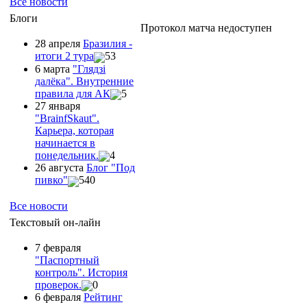
Все новости
Блоги
Протокол матча недоступен
28 апреля
Бразилия -
итоги 2 тура
53
6 марта
"Глядзi
далёка". Внутренние
правила для АК
5
27 января
"ВrainfSkaut".
Карьера, которая
начинается в
понедельник.
4
26 августа
Блог "Под
пивко"
540
Все новости
Текстовый он-лайн
7 февраля
"Паспортный
контроль". История
проверок.
0
6 февраля
Рейтинг