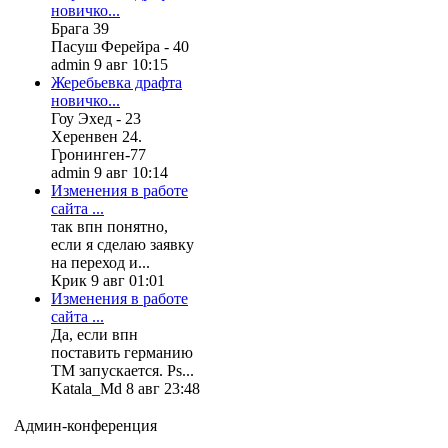
новичко...
Брага 39
Пасуш Ферейра - 40
admin 9 авг 10:15
Жеребьевка драфта
новичко...
Гоу Эхед - 23
Херенвен 24.
Гронинген-77
admin 9 авг 10:14
Изменения в работе
сайта ...
так впн понятно,
если я сделаю заявку
на переход и...
Крик 9 авг 01:01
Изменения в работе
сайта ...
Да, если впн
поставить германию
ТМ запускается. Ps...
Katala_Md 8 авг 23:48
Админ-конференция