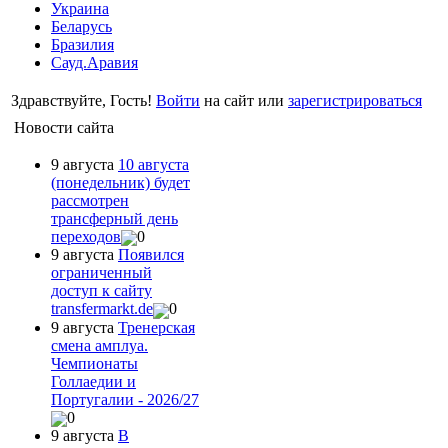
Украина
Беларусь
Бразилия
Сауд.Аравия
Здравствуйте, Гость!
Войти
на сайт или
зарегистрироваться
Новости сайта
9 августа
10 августа
(понедельник) будет
рассмотрен
трансферный день
переходов
0
9 августа
Появился
ограниченный
доступ к сайту
transfermarkt.de
0
9 августа
Тренерская
смена амплуа.
Чемпионаты
Голлаедии и
Португалии - 2026/27
0
9 августа
В