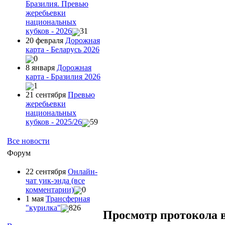
Бразилия. Превью
жеребьевки
национальных
кубков - 2026
31
20 февраля
Дорожная
карта - Беларусь 2026
0
8 января
Дорожная
карта - Бразилия 2026
1
21 сентября
Превью
жеребьевки
национальных
кубков - 2025/26
59
Все новости
Форум
22 сентября
Онлайн-
чат уик-энда (все
комментарии)
0
1 мая
Трансферная
"курилка"
826
Просмотр протокола 