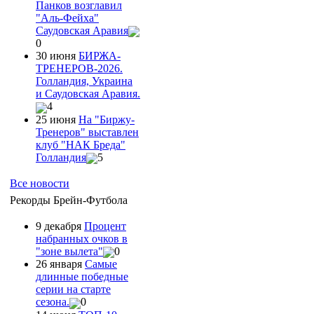
Панков возглавил
"Аль-Фейха"
Саудовская Аравия
0
30 июня
БИРЖА-
ТРЕНЕРОВ-2026.
Голландия, Украина
и Саудовская Аравия.
4
25 июня
На "Биржу-
Тренеров" выставлен
клуб "НАК Бреда"
Голландия
5
Все новости
Рекорды Брейн-Футбола
9 декабря
Процент
набранных очков в
"зоне вылета"
0
26 января
Самые
длинные победные
серии на старте
сезона.
0