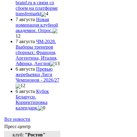
brainf.ru в связи со
сбоем на платформе
transfermarkt
4
7 августа
Новая
номинация клубной
академии. Опрос.
12
7 августа
ЧМ-2028.
Выборы тренеров
сборных: Франция,
Аргентина, Италия,
Африка, Англия
13
6 августа
Превью
жеребьевки Лиги
Чемпионов - 2026/27
12
6 августа
Кубок
Беларуси.
Корректировка
календаря.
0
Все новости
Пресс-центр
клуб:
"Ростов"