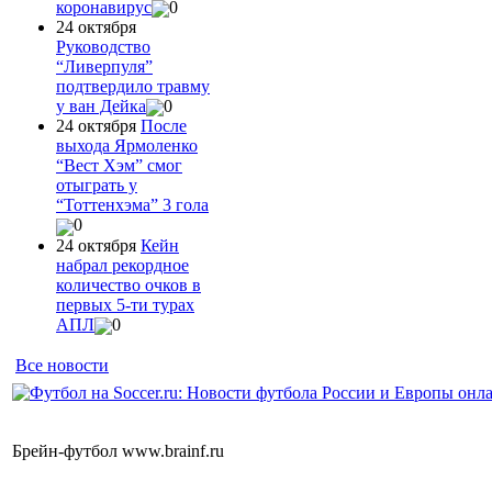
коронавирус
0
24 октября
Руководство
“Ливерпуля”
подтвердило травму
у ван Дейка
0
24 октября
После
выхода Ярмоленко
“Вест Хэм” смог
отыграть у
“Тоттенхэма” 3 гола
0
24 октября
Кейн
набрал рекордное
количество очков в
первых 5-ти турах
АПЛ
0
Все новости
Брейн-футбол www.brainf.ru