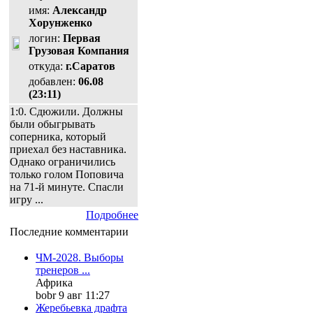
имя:
Александр
Хорунженко
логин:
Первая
Грузовая Компания
откуда:
г.Саратов
добавлен:
06.08
(23:11)
1:0. Сдюжили. Должны
были обыгрывать
соперника, который
приехал без наставника.
Однако ограничились
только голом Поповича
на 71-й минуте. Спасли
игру ...
Подробнее
Последние комментарии
ЧМ-2028. Выборы
тренеров ...
Африка
bobr 9 авг 11:27
Жеребьевка драфта