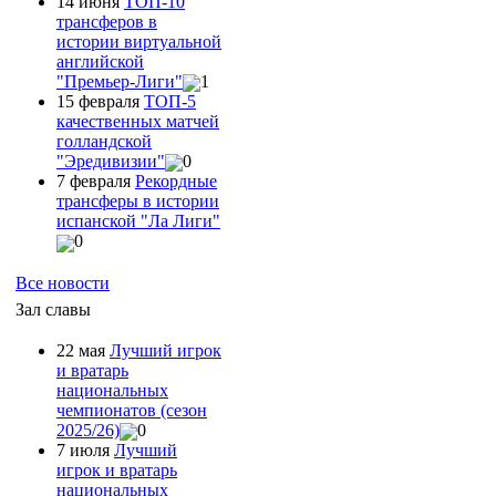
14 июня
ТОП-10
трансферов в
истории виртуальной
английской
"Премьер-Лиги"
1
15 февраля
ТОП-5
качественных матчей
голландской
"Эредивизии"
0
7 февраля
Рекордные
трансферы в истории
испанской "Ла Лиги"
0
Все новости
Зал славы
22 мая
Лучший игрок
и вратарь
национальных
чемпионатов (сезон
2025/26)
0
7 июля
Лучший
игрок и вратарь
национальных