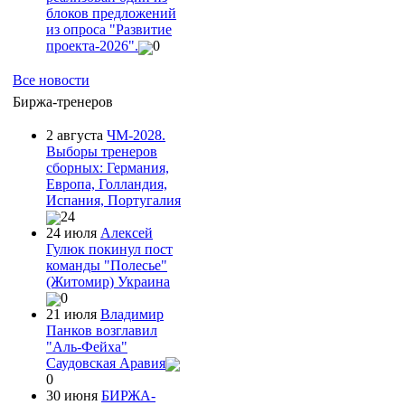
блоков предложений
из опроса "Развитие
проекта-2026".
0
Все новости
Биржа-тренеров
2 августа
ЧМ-2028.
Выборы тренеров
сборных: Германия,
Европа, Голландия,
Испания, Португалия
24
24 июля
Алексей
Гулюк покинул пост
команды "Полесье"
(Житомир) Украина
0
21 июля
Владимир
Панков возглавил
"Аль-Фейха"
Саудовская Аравия
0
30 июня
БИРЖА-