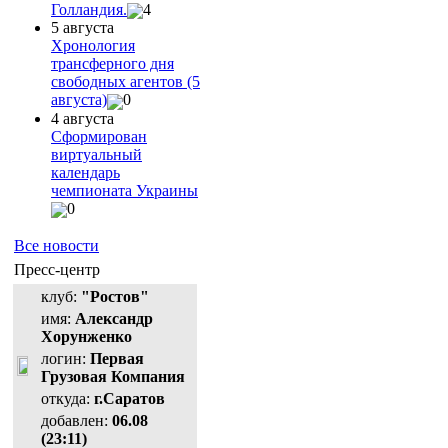
Голландия.
4
5 августа
Хронология
трансферного дня
свободных агентов (5
августа)
0
4 августа
Сформирован
виртуальный
календарь
чемпионата Украины
0
Все новости
Пресс-центр
клуб:
"Ростов"
имя:
Александр
Хорунженко
логин:
Первая
Грузовая Компания
откуда:
г.Саратов
добавлен:
06.08
(23:11)