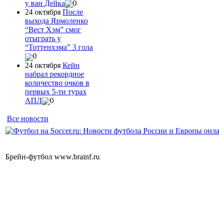
у ван Дейка
0
24 октября
После
выхода Ярмоленко
“Вест Хэм” смог
отыграть у
“Тоттенхэма” 3 гола
0
24 октября
Кейн
набрал рекордное
количество очков в
первых 5-ти турах
АПЛ
0
Все новости
Брейн-футбол www.brainf.ru