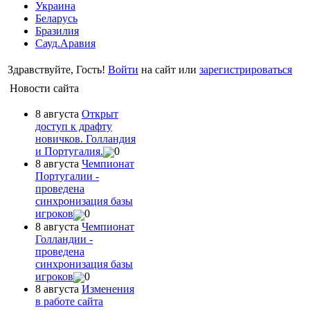
Украина
Беларусь
Бразилия
Сауд.Аравия
Здравствуйте, Гость!
Войти
на сайт или
зарегистрироваться
Новости сайта
8 августа
Открыт
доступ к драфту
новичков. Голландия
и Португалия.
0
8 августа
Чемпионат
Португалии -
проведена
синхронизация базы
игроков
0
8 августа
Чемпионат
Голландии -
проведена
синхронизация базы
игроков
0
8 августа
Изменения
в работе сайта