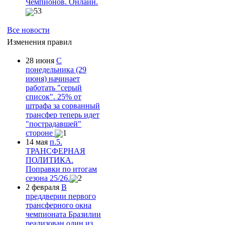
Чемпионов. Онлайн.
53
Все новости
Изменения правил
28 июня
С
понедельника (29
июня) начинает
работать "серый
список". 25% от
штрафа за сорванный
трансфер теперь идет
"пострадавшей"
стороне
1
14 мая
п.5.
ТРАНСФЕРНАЯ
ПОЛИТИКА.
Поправки по итогам
сезона 25/26.
2
2 февраля
В
преддверии первого
трансферного окна
чемпионата Бразилии
реализован один из