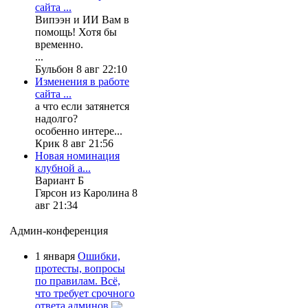
сайта ...
Випээн и ИИ Вам в
помощь! Хотя бы
временно.
...
Бульбон 8 авг 22:10
Изменения в работе
сайта ...
а что если затянется
надолго?
особенно интере...
Крик 8 авг 21:56
Новая номинация
клубной а...
Вариант Б
Гярсон из Каролина 8
авг 21:34
Админ-конференция
1 января
Ошибки,
протесты, вопросы
по правилам. Всё,
что требует срочного
ответа админов.