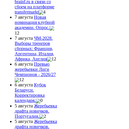
brainf.ru в связи со
сбоем на платформе
transfermarkt
4
7 августа
Новая
номинация клубной
академии. Опрос.
12
7 августа
ЧМ-2028.
Выборы тренеров
сборных: Франция,
Аргентина, Италия,
Африка, Англия
12
6 августа
Превью
жеребьевки Лиги
Чемпионов - 2026/27
12
6 августа
Кубок
Беларуси.
Корректировка
календаря.
0
5 августа
Жеребьевка
драфта новичков.
Португалия.
2
5 августа
Жеребьевка
драфта новичков.