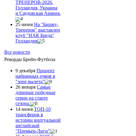
ТРЕНЕРОВ-2026.
Голландия, Украина
и Саудовская Аравия.
4
25 июня
На "Биржу-
Тренеров" выставлен
клуб "НАК Бреда"
Голландия
5
Все новости
Рекорды Брейн-Футбола
9 декабря
Процент
набранных очков в
"зоне вылета"
0
26 января
Самые
длинные победные
серии на старте
сезона.
0
14 июня
ТОП-10
трансферов в
истории виртуальной
английской
"Премьер-Лиги"
1