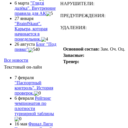
6 марта
"Глядзi
НАРУШИТЕЛИ:
далёка". Внутренние
правила для АК
5
ПРЕДУПРЕЖДЕНИЯ:
27 января
"ВrainfSkaut".
УДАЛЕНИЯ:
Карьера, которая
начинается в
понедельник.
4
26 августа
Блог "Под
Основной состав:
Зам.
Оч.
Оц.
пивко"
540
Запасные:
Все новости
Тренер:
Текстовый он-лайн
7 февраля
"Паспортный
контроль". История
проверок.
0
6 февраля
Рейтинг
чемпионатов по
плотности
турнирной таблицы
0
16 мая
Финал Лиги