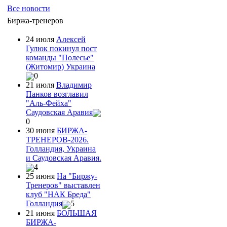
Все новости
Биржа-тренеров
24 июля
Алексей
Гулюк покинул пост
команды "Полесье"
(Житомир) Украина
0
21 июля
Владимир
Панков возглавил
"Аль-Фейха"
Саудовская Аравия
0
30 июня
БИРЖА-
ТРЕНЕРОВ-2026.
Голландия, Украина
и Саудовская Аравия.
4
25 июня
На "Биржу-
Тренеров" выставлен
клуб "НАК Бреда"
Голландия
5
21 июня
БОЛЬШАЯ
БИРЖА-