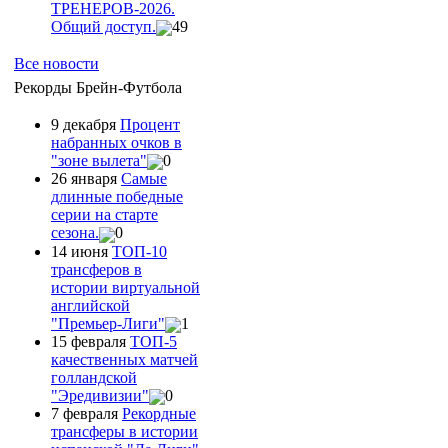
ТРЕНЕРОВ-2026.
Общий доступ.
49
Все новости
Рекорды Брейн-Футбола
9 декабря
Процент
набранных очков в
"зоне вылета"
0
26 января
Самые
длинные победные
серии на старте
сезона.
0
14 июня
ТОП-10
трансферов в
истории виртуальной
английской
"Премьер-Лиги"
1
15 февраля
ТОП-5
качественных матчей
голландской
"Эредивизии"
0
7 февраля
Рекордные
трансферы в истории