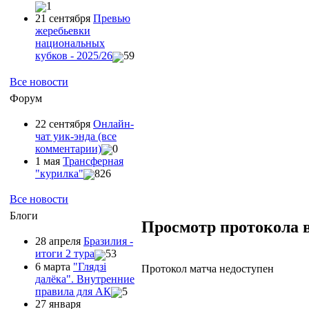
1
21 сентября
Превью
жеребьевки
национальных
кубков - 2025/26
59
Все новости
Форум
22 сентября
Онлайн-
чат уик-энда (все
комментарии)
0
1 мая
Трансферная
"курилка"
826
Все новости
Блоги
Просмотр протокола 
28 апреля
Бразилия -
итоги 2 тура
53
6 марта
"Глядзi
Протокол матча недоступен
далёка". Внутренние
правила для АК
5
27 января