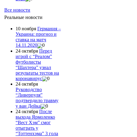
Все новости
Реальные новости
10 ноября
Германия –
Украина: прогноз и
ставка на матч
14.11.2020
0
24 октября
Перед
игрой с “Реалом”
футболисты
“Шахтера” узнал
результаты тестов на
коронавирус
0
24 октября
Руководство
“Ливерпуля”
подтвердило травму
у ван Дейка
0
24 октября
После
выхода Ярмоленко
“Вест Хэм” смог
отыграть у
“Тоттенхэма” 3 гола