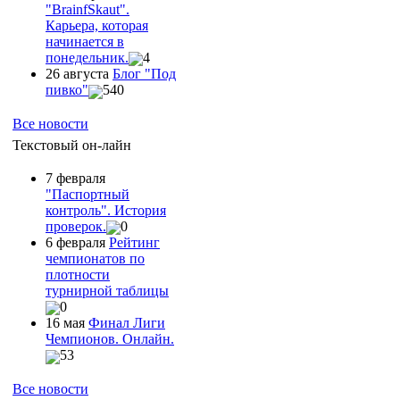
"ВrainfSkaut".
Карьера, которая
начинается в
понедельник.
4
26 августа
Блог "Под
пивко"
540
Все новости
Текстовый он-лайн
7 февраля
"Паспортный
контроль". История
проверок.
0
6 февраля
Рейтинг
чемпионатов по
плотности
турнирной таблицы
0
16 мая
Финал Лиги
Чемпионов. Онлайн.
53
Все новости