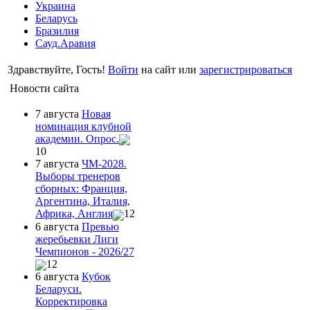
Украина
Беларусь
Бразилия
Сауд.Аравия
Здравствуйте, Гость!
Войти
на сайт или
зарегистрироваться
Новости сайта
7 августа
Новая
номинация клубной
академии. Опрос.
10
7 августа
ЧМ-2028.
Выборы тренеров
сборных: Франция,
Аргентина, Италия,
Африка, Англия
12
6 августа
Превью
жеребьевки Лиги
Чемпионов - 2026/27
12
6 августа
Кубок
Беларуси.
Корректировка