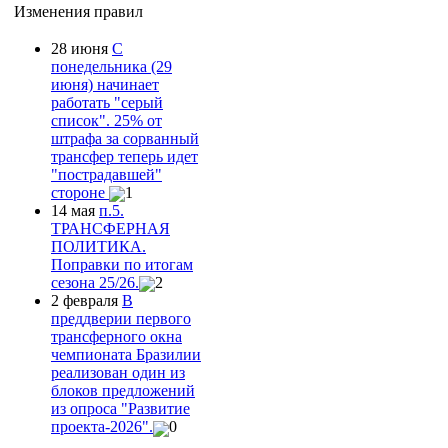
Изменения правил
28 июня
С
понедельника (29
июня) начинает
работать "серый
список". 25% от
штрафа за сорванный
трансфер теперь идет
"пострадавшей"
стороне
1
14 мая
п.5.
ТРАНСФЕРНАЯ
ПОЛИТИКА.
Поправки по итогам
сезона 25/26.
2
2 февраля
В
преддверии первого
трансферного окна
чемпионата Бразилии
реализован один из
блоков предложений
из опроса "Развитие
проекта-2026".
0