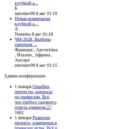
клубной а...
Б
miroslav09 8 авг 01:19
Новая номинация
клубной а...
А
Nameles 8 авг 01:18
ЧМ-2028. Выборы
тренеров ...
Франция , Аргентина
, Италия , Африка ,
Англия
miroslav09 8 авг 01:15
Админ-конференция
1 января
Ошибки,
протесты, вопросы
по правилам. Всё,
что требует срочного
ответа админов.
1661
1 января
Развитие
проекта, изменения в
правилах игры. Всё о