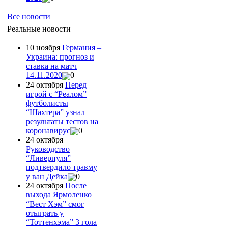
Все новости
Реальные новости
10 ноября
Германия –
Украина: прогноз и
ставка на матч
14.11.2020
0
24 октября
Перед
игрой с “Реалом”
футболисты
“Шахтера” узнал
результаты тестов на
коронавирус
0
24 октября
Руководство
“Ливерпуля”
подтвердило травму
у ван Дейка
0
24 октября
После
выхода Ярмоленко
“Вест Хэм” смог
отыграть у
“Тоттенхэма” 3 гола