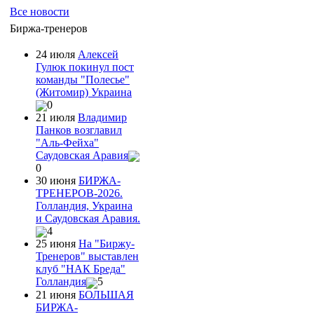
Все новости
Биржа-тренеров
24 июля
Алексей
Гулюк покинул пост
команды "Полесье"
(Житомир) Украина
0
21 июля
Владимир
Панков возглавил
"Аль-Фейха"
Саудовская Аравия
0
30 июня
БИРЖА-
ТРЕНЕРОВ-2026.
Голландия, Украина
и Саудовская Аравия.
4
25 июня
На "Биржу-
Тренеров" выставлен
клуб "НАК Бреда"
Голландия
5
21 июня
БОЛЬШАЯ
БИРЖА-