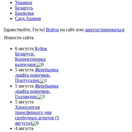
Украина
Беларусь
Бразилия
Сауд.Аравия
Здравствуйте, Гость!
Войти
на сайт или
зарегистрироваться
Новости сайта
6 августа
Кубок
Беларуси.
Корректировка
календаря.
0
5 августа
Жеребьевка
драфта новичков.
Португалия.
1
5 августа
Жеребьевка
драфта новичков.
Голландия.
3
5 августа
Хронология
трансферного дня
свободных агентов (5
августа)
0
4 августа