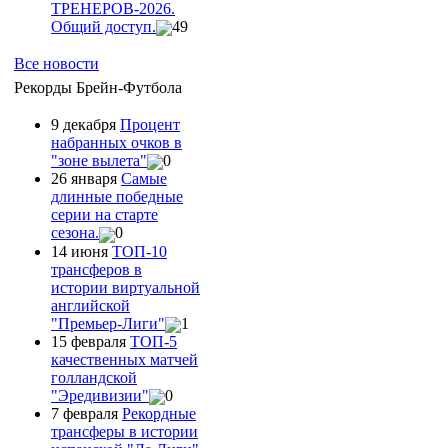
ТРЕНЕРОВ-2026.
Общий доступ.
49
Все новости
Рекорды Брейн-Футбола
9 декабря
Процент
набранных очков в
"зоне вылета"
0
26 января
Самые
длинные победные
серии на старте
сезона.
0
14 июня
ТОП-10
трансферов в
истории виртуальной
английской
"Премьер-Лиги"
1
15 февраля
ТОП-5
качественных матчей
голландской
"Эредивизии"
0
7 февраля
Рекордные
трансферы в истории