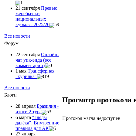
1
21 сентября
Превью
жеребьевки
национальных
кубков - 2025/26
59
Все новости
Форум
22 сентября
Онлайн-
чат уик-энда (все
комментарии)
0
1 мая
Трансферная
"курилка"
819
Все новости
Блоги
Просмотр протокола 
28 апреля
Бразилия -
итоги 2 тура
53
6 марта
"Глядзi
Протокол матча недоступен
далёка". Внутренние
правила для АК
5
27 января