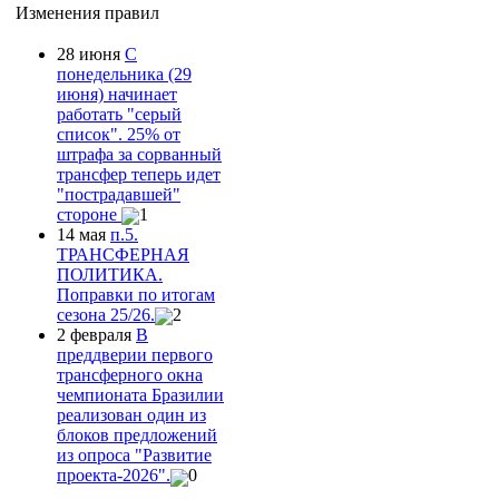
Изменения правил
28 июня
С
понедельника (29
июня) начинает
работать "серый
список". 25% от
штрафа за сорванный
трансфер теперь идет
"пострадавшей"
стороне
1
14 мая
п.5.
ТРАНСФЕРНАЯ
ПОЛИТИКА.
Поправки по итогам
сезона 25/26.
2
2 февраля
В
преддверии первого
трансферного окна
чемпионата Бразилии
реализован один из
блоков предложений
из опроса "Развитие
проекта-2026".
0