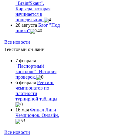
"ВrainfSkaut".
Карьера, которая
начинается в
понедельник.
4
26 августа
Блог "Под
пивко"
540
Все новости
Текстовый он-лайн
7 февраля
"Паспортный
контроль". История
проверок.
0
6 февраля
Рейтинг
чемпионатов по
плотности
турнирной таблицы
0
16 мая
Финал Лиги
Чемпионов. Онлайн.
53
Все новости