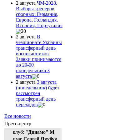
2 августа
ЧМ-2028.
Выборы тренеров
сборных: Германия,
Европа, Голландия,
Испания, Португалия
20
2 августа
В
чемпионате Украины
трансферный день
воспитанников.
Заявки принимаются
до 20-00
понедельника 3
августа
0
2 августа
3 августа
(понедельник) будет
рассмотрен
трансферный день
переходов
0
Все новости
Пресс-центр
клуб:
"Динамо" М
имя:
Сергей Якубук