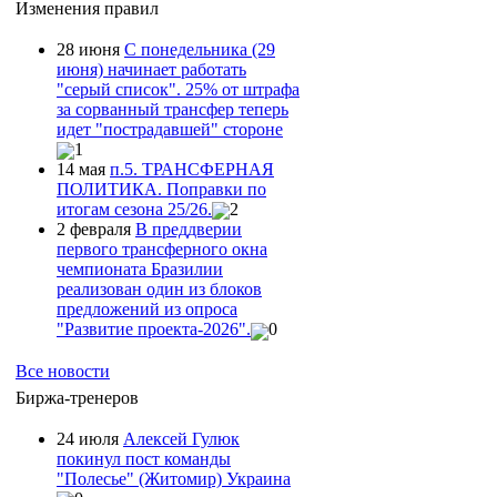
Изменения правил
28 июня
С понедельника (29
июня) начинает работать
"серый список". 25% от штрафа
за сорванный трансфер теперь
идет "пострадавшей" стороне
1
14 мая
п.5. ТРАНСФЕРНАЯ
ПОЛИТИКА. Поправки по
итогам сезона 25/26.
2
2 февраля
В преддверии
первого трансферного окна
чемпионата Бразилии
реализован один из блоков
предложений из опроса
"Развитие проекта-2026".
0
Все новости
Биржа-тренеров
24 июля
Алексей Гулюк
покинул пост команды
"Полесье" (Житомир) Украина