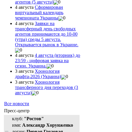
агентов (5 августа)
0
4 августа
Сформирован
виртуальный календарь
чемпионата Украины
0
4 августа
Заявки на
трансферный день свободных
агентов принимаются до 10-00
(утра) среды 5 августа.
Открывается рынок в Украине.
0
4 августа
4 августа (вторник) до
23:59 - цифровая заявка на
сезон. Украина.
0
3 августа
Хронология
драфта-2026 (Украина)
0
3 августа
Хронология
трансферного дня переходов (3
августа)
0
Все новости
Пресс-центр
клуб:
"Ростов"
имя:
Александр Хорунженко
логин:
Первая Грузовая