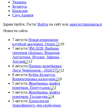
Украина
Беларусь
Бразилия
Сауд.Аравия
Здравствуйте, Гость!
Войти
на сайт или
зарегистрироваться
Новости сайта
7 августа
Новая номинация
клубной академии. Опрос.
10
7 августа
ЧМ-2028. Выборы
тренеров сборных: Франция,
Аргентина, Италия, Африка,
Англия
12
6 августа
Превью жеребьевки
Лиги Чемпионов - 2026/27
12
6 августа
Кубок Беларуси.
Корректировка календаря.
0
5 августа
Жеребьевка драфта
новичков. Португалия.
2
5 августа
Жеребьевка драфта
новичков. Голландия.
4
5 августа
Хронология
трансферного дня свободных