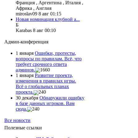
Франция , Аргентина , Италия ,
Африка , Англия
miroslav09 8 авг 01:15
Новая номинация клубной а...
Б
Karabas 8 авг 00:10
Админ-конференция
1 января
Ошибки, протесты,
вопросы по правилам. Всё, что
требует срочного ответа
админов.
1660
1 января
Развитие проекта,
изменения в правилах игры.
Всё о глобальных планах
проекта.
240
30 декабря
Обнаружили ошибку
в базе данных игроков. Вам
сюда.
240
Все новости
Полезные ссылки