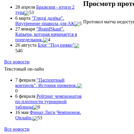
Просмотр прот
28 апреля
Бразилия - итоги 2
тура
53
6 марта
"Глядзi далёка".
Протокол матча недосту
Внутренние правила для АК
5
27 января
"ВrainfSkaut".
Карьера, которая начинается в
понедельник.
4
26 августа
Блог "Под пивко"
540
Все новости
Текстовый он-лайн
7 февраля
"Паспортный
контроль". История проверок.
0
6 февраля
Рейтинг чемпионатов
по плотности турнирной
таблицы
0
16 мая
Финал Лиги Чемпионов.
Онлайн.
53
Все новости