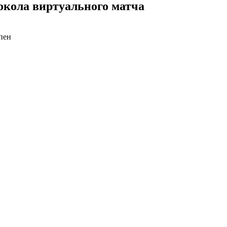
окола виртуального матча
пен