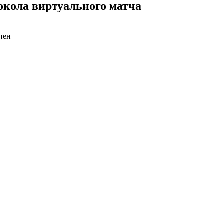
окола виртуального матча
пен