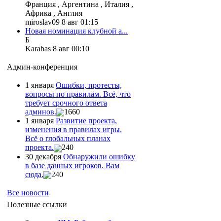
Франция , Аргентина , Италия ,
Африка , Англия
miroslav09 8 авг 01:15
Новая номинация клубной а...
Б
Karabas 8 авг 00:10
Админ-конференция
1 января
Ошибки, протесты,
вопросы по правилам. Всё, что
требует срочного ответа
админов.
1660
1 января
Развитие проекта,
изменения в правилах игры.
Всё о глобальных планах
проекта.
240
30 декабря
Обнаружили ошибку
в базе данных игроков. Вам
сюда.
240
Все новости
Полезные ссылки