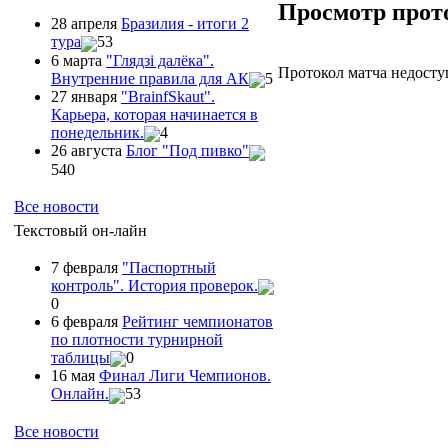
Просмотр прот
28 апреля
Бразилия - итоги 2
тура
53
6 марта
"Глядзi далёка".
Протокол матча недосту
Внутренние правила для АК
5
27 января
"ВrainfSkaut".
Карьера, которая начинается в
понедельник.
4
26 августа
Блог "Под пивко"
540
Все новости
Текстовый он-лайн
7 февраля
"Паспортный
контроль". История проверок.
0
6 февраля
Рейтинг чемпионатов
по плотности турнирной
таблицы
0
16 мая
Финал Лиги Чемпионов.
Онлайн.
53
Все новости