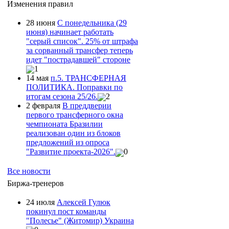
Изменения правил
28 июня
С понедельника (29
июня) начинает работать
"серый список". 25% от штрафа
за сорванный трансфер теперь
идет "пострадавшей" стороне
1
14 мая
п.5. ТРАНСФЕРНАЯ
ПОЛИТИКА. Поправки по
итогам сезона 25/26.
2
2 февраля
В преддверии
первого трансферного окна
чемпионата Бразилии
реализован один из блоков
предложений из опроса
"Развитие проекта-2026".
0
Все новости
Биржа-тренеров
24 июля
Алексей Гулюк
покинул пост команды
"Полесье" (Житомир) Украина