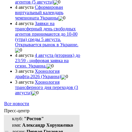
агентов (5 августа)
0
4 августа
Сформирован
виртуальный календарь
чемпионата Украины
0
4 августа
Заявки на
трансферный день свободных
агентов принимаются до 10-00
(утра) среды 5 августа.
Открывается рынок в Украине.
0
4 августа
4 августа (вторник) до
23:59 - цифровая заявка на
сезон. Украина.
0
3 августа
Хронология
драфта-2026 (Украина)
0
3 августа
Хронология
трансферного дня переходов (3
августа)
0
Все новости
Пресс-центр
клуб:
"Ростов"
имя:
Александр Хорунженко
логин:
Первая Грузовая