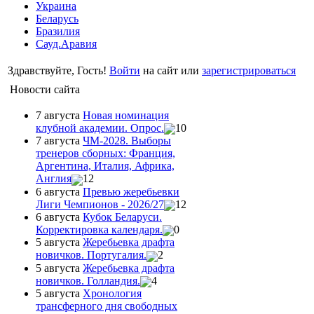
Украина
Беларусь
Бразилия
Сауд.Аравия
Здравствуйте, Гость!
Войти
на сайт или
зарегистрироваться
Новости сайта
7 августа
Новая номинация
клубной академии. Опрос.
10
7 августа
ЧМ-2028. Выборы
тренеров сборных: Франция,
Аргентина, Италия, Африка,
Англия
12
6 августа
Превью жеребьевки
Лиги Чемпионов - 2026/27
12
6 августа
Кубок Беларуси.
Корректировка календаря.
0
5 августа
Жеребьевка драфта
новичков. Португалия.
2
5 августа
Жеребьевка драфта
новичков. Голландия.
4
5 августа
Хронология
трансферного дня свободных