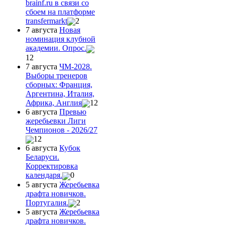
brainf.ru в связи со
сбоем на платформе
transfermarkt
2
7 августа
Новая
номинация клубной
академии. Опрос.
12
7 августа
ЧМ-2028.
Выборы тренеров
сборных: Франция,
Аргентина, Италия,
Африка, Англия
12
6 августа
Превью
жеребьевки Лиги
Чемпионов - 2026/27
12
6 августа
Кубок
Беларуси.
Корректировка
календаря.
0
5 августа
Жеребьевка
драфта новичков.
Португалия.
2
5 августа
Жеребьевка
драфта новичков.