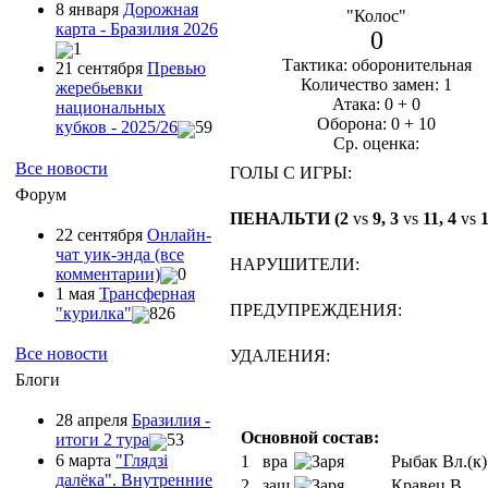
8 января
Дорожная
"Колос"
карта - Бразилия 2026
0
1
Тактика: оборонительная
21 сентября
Превью
Количество замен: 1
жеребьевки
Атака: 0 + 0
национальных
Оборона: 0 + 10
кубков - 2025/26
59
Ср. оценка:
Все новости
ГОЛЫ С ИГРЫ:
Форум
ПЕНАЛЬТИ (2
vs
9, 3
vs
11, 4
vs
1
22 сентября
Онлайн-
чат уик-энда (все
НАРУШИТЕЛИ:
комментарии)
0
1 мая
Трансферная
ПРЕДУПРЕЖДЕНИЯ:
"курилка"
826
Все новости
УДАЛЕНИЯ:
Блоги
28 апреля
Бразилия -
Основной состав:
итоги 2 тура
53
6 марта
"Глядзi
1
вра
Рыбак Вл.(к)
далёка". Внутренние
2
защ
Кравец В.