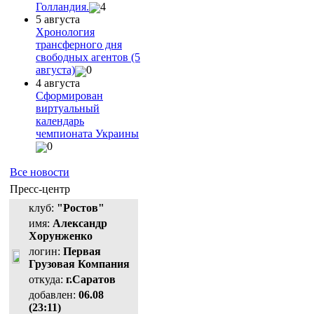
Голландия.
4
5 августа
Хронология
трансферного дня
свободных агентов (5
августа)
0
4 августа
Сформирован
виртуальный
календарь
чемпионата Украины
0
Все новости
Пресс-центр
клуб:
"Ростов"
имя:
Александр
Хорунженко
логин:
Первая
Грузовая Компания
откуда:
г.Саратов
добавлен:
06.08
(23:11)