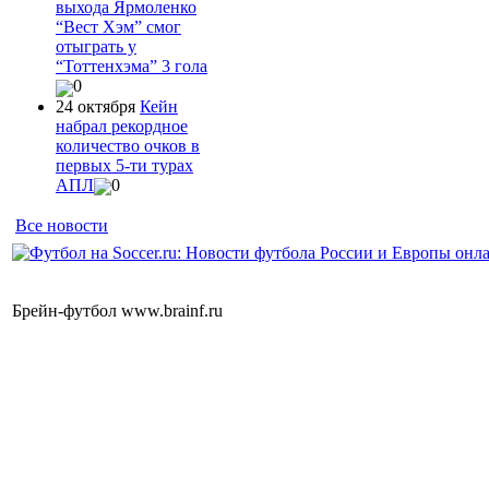
выхода Ярмоленко
“Вест Хэм” смог
отыграть у
“Тоттенхэма” 3 гола
0
24 октября
Кейн
набрал рекордное
количество очков в
первых 5-ти турах
АПЛ
0
Все новости
Брейн-футбол www.brainf.ru