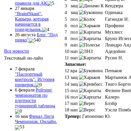
правила для АК
5
3
защ
Кендзера
27 января
4
защ
Одинака
"ВrainfSkaut".
Карьера, которая
5
пол
Гагнидзе Н.
начинается в
6
пол
Профини
понедельник.
4
7
пол
Мухлисс
26 августа
Блог "Под
8
пол
Бруно Иглес
пивко"
540
9
нап
Леандро Анд
Все новости
10
нап
Адедойин
11
нап
Русин Н.
Текстовый он-лайн
Запасные:
7 февраля
12
вра
Пеньков
"Паспортный
13
защ
Мартынюк А
контроль". История
14
защ
Тиаго Борге
проверок.
0
6 февраля
Рейтинг
15
пол
Фелипе Вие
чемпионатов по
16
пол
Калеро
плотности
17
нап
Блэйр
турнирной таблицы
18
нап
Уэсли Помб
0
Тренер:
Гапоненко Ю.
16 мая
Финал Лиги
Чемпионов. Онлайн.
53