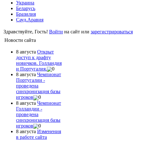
Украина
Беларусь
Бразилия
Сауд.Аравия
Здравствуйте, Гость!
Войти
на сайт или
зарегистрироваться
Новости сайта
8 августа
Открыт
доступ к драфту
новичков. Голландия
и Португалия.
0
8 августа
Чемпионат
Португалии -
проведена
синхронизация базы
игроков
0
8 августа
Чемпионат
Голландии -
проведена
синхронизация базы
игроков
0
8 августа
Изменения
в работе сайта