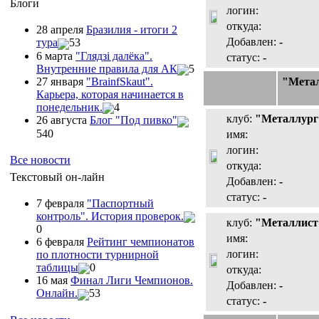
Блоги
логин:
откуда:
28 апреля
Бразилия - итоги 2
Добавлен:
-
тура
53
6 марта
"Глядзi далёка".
статус:
-
Внутренние правила для АК
5
"Метал
27 января
"ВrainfSkaut".
Карьера, которая начинается в
понедельник.
4
клуб:
"Металлург
26 августа
Блог "Под пивко"
540
имя:
логин:
Все новости
откуда:
Текстовый он-лайн
Добавлен:
-
статус:
-
7 февраля
"Паспортный
контроль". История проверок.
клуб:
"Металлист
0
имя:
6 февраля
Рейтинг чемпионатов
логин:
по плотности турнирной
таблицы
0
откуда:
16 мая
Финал Лиги Чемпионов.
Добавлен:
-
Онлайн.
53
статус:
-