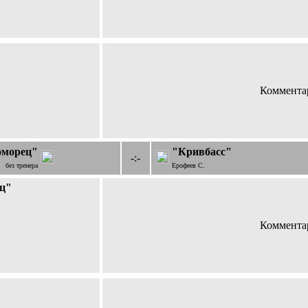
Комментар
оморец"
"Кривбасс"
-:-
без тренера
Ерофеев С.
ц"
Комментар