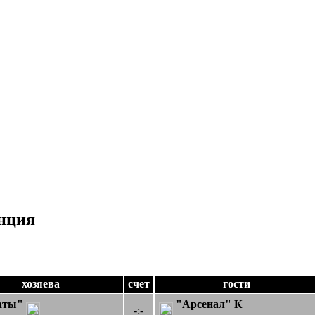
нция
хозяева
счет
гости
аты"
"Арсенал" К
-:-