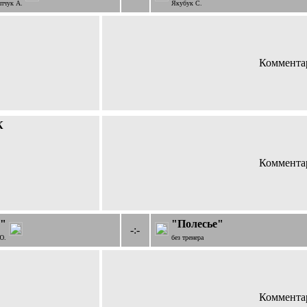
пчук А.
Якубук С.
Комментар
К
Комментар
"
"Полесье"
-:-
Ю.
без тренера
Комментар