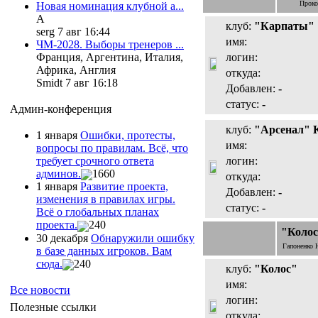
Проко
Новая номинация клубной а...
А
клуб:
"Карпаты"
serg 7 авг 16:44
имя:
ЧМ-2028. Выборы тренеров ...
логин:
Франция, Аргентина, Италия,
Африка, Англия
откуда:
Smidt 7 авг 16:18
Добавлен:
-
статус:
-
Админ-конференция
клуб:
"Арсенал" 
1 января
Ошибки, протесты,
имя:
вопросы по правилам. Всё, что
логин:
требует срочного ответа
админов.
1660
откуда:
1 января
Развитие проекта,
Добавлен:
-
изменения в правилах игры.
статус:
-
Всё о глобальных планах
проекта.
240
"Колос
30 декабря
Обнаружили ошибку
Гапоненко 
в базе данных игроков. Вам
сюда.
240
клуб:
"Колос"
имя:
Все новости
логин:
Полезные ссылки
откуда: