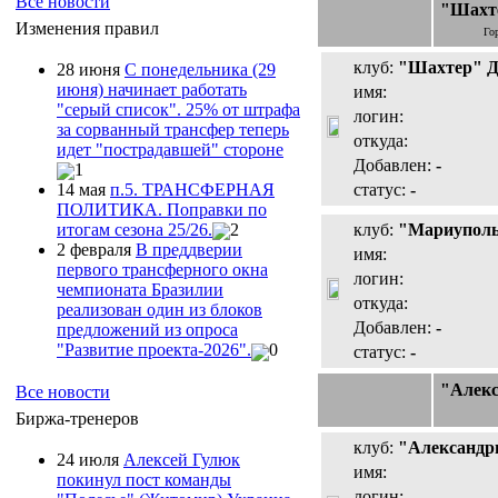
Все новости
"Шахт
Изменения правил
Го
клуб:
"Шахтер" 
28 июня
С понедельника (29
июня) начинает работать
имя:
"серый список". 25% от штрафа
логин:
за сорванный трансфер теперь
откуда:
идет "пострадавшей" стороне
Добавлен:
-
1
статус:
-
14 мая
п.5. ТРАНСФЕРНАЯ
ПОЛИТИКА. Поправки по
клуб:
"Мариупол
итогам сезона 25/26.
2
2 февраля
В преддверии
имя:
первого трансферного окна
логин:
чемпионата Бразилии
откуда:
реализован один из блоков
Добавлен:
-
предложений из опроса
"Развитие проекта-2026".
0
статус:
-
"Алек
Все новости
Биржа-тренеров
клуб:
"Александр
24 июля
Алексей Гулюк
имя:
покинул пост команды
логин: