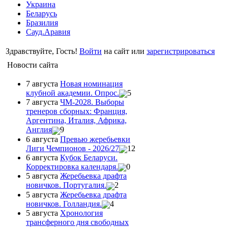
Украина
Беларусь
Бразилия
Сауд.Аравия
Здравствуйте, Гость!
Войти
на сайт или
зарегистрироваться
Новости сайта
7 августа
Новая номинация
клубной академии. Опрос.
5
7 августа
ЧМ-2028. Выборы
тренеров сборных: Франция,
Аргентина, Италия, Африка,
Англия
9
6 августа
Превью жеребьевки
Лиги Чемпионов - 2026/27
12
6 августа
Кубок Беларуси.
Корректировка календаря.
0
5 августа
Жеребьевка драфта
новичков. Португалия.
2
5 августа
Жеребьевка драфта
новичков. Голландия.
4
5 августа
Хронология
трансферного дня свободных