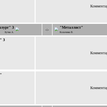
Комментар
лург" З
"Металлист"
-:-
Бучко А.
Кольченко В.
" З
Комментар
"
Комментар