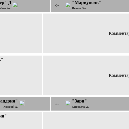
ер" Д
"Мариуполь"
-:-
рбань Ан.
Иванов Вик.
Д
Комментар
ь"
Комментар
сандрия"
"Заря"
-:-
Крицкий А.
Сыроватка Д.
ия"