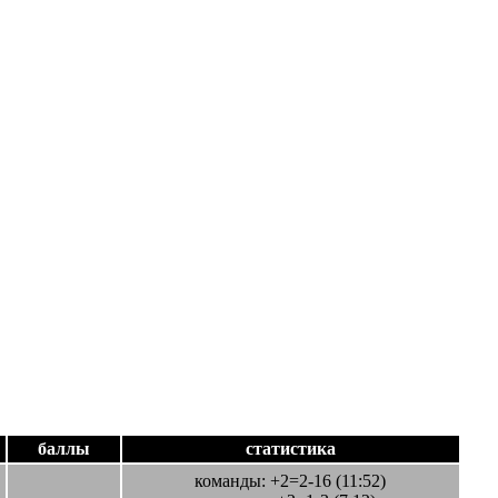
баллы
статистика
команды: +2=2-16 (11:52)