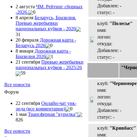
Добавлен:
-
2 августа
ЧМ. Рейтинг сборных
-2026.
0
статус:
-
8 апреля
Беларусь, Бразилия.
Превью жеребьевки
клуб:
"Полесье"
национальных кубков - 2026
имя:
31
логин:
20 февраля
Дорожная карта -
откуда:
Беларусь 2026
0
Добавлен:
-
8 января
Дорожная карта -
Бразилия 2026
1
статус:
-
21 сентября
Превью жеребьевки
"Черн
национальных кубков - 2025/26
59
клуб:
"Черноморе
Все новости
имя:
Форум
логин:
22 сентября
Онлайн-чат уик-
откуда:
энда (все комментарии)
0
Добавлен:
-
1 мая
Трансферная "курилка"
статус:
-
826
клуб:
"Кривбасс"
Все новости
имя: