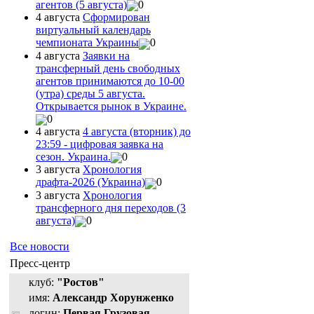
агентов (5 августа)
0
4 августа
Сформирован
виртуальный календарь
чемпионата Украины
0
4 августа
Заявки на
трансферный день свободных
агентов принимаются до 10-00
(утра) среды 5 августа.
Открывается рынок в Украине.
0
4 августа
4 августа (вторник) до
23:59 - цифровая заявка на
сезон. Украина.
0
3 августа
Хронология
драфта-2026 (Украина)
0
3 августа
Хронология
трансферного дня переходов (3
августа)
0
Все новости
Пресс-центр
клуб:
"Ростов"
имя:
Александр Хорунженко
логин:
Первая Грузовая