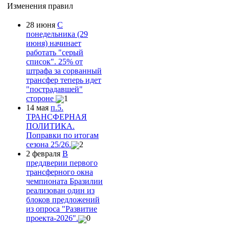
Изменения правил
28 июня
С
понедельника (29
июня) начинает
работать "серый
список". 25% от
штрафа за сорванный
трансфер теперь идет
"пострадавшей"
стороне
1
14 мая
п.5.
ТРАНСФЕРНАЯ
ПОЛИТИКА.
Поправки по итогам
сезона 25/26.
2
2 февраля
В
преддверии первого
трансферного окна
чемпионата Бразилии
реализован один из
блоков предложений
из опроса "Развитие
проекта-2026".
0