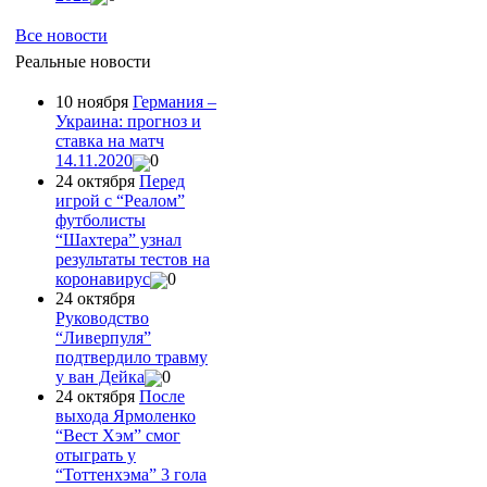
Все новости
Реальные новости
10 ноября
Германия –
Украина: прогноз и
ставка на матч
14.11.2020
0
24 октября
Перед
игрой с “Реалом”
футболисты
“Шахтера” узнал
результаты тестов на
коронавирус
0
24 октября
Руководство
“Ливерпуля”
подтвердило травму
у ван Дейка
0
24 октября
После
выхода Ярмоленко
“Вест Хэм” смог
отыграть у
“Тоттенхэма” 3 гола