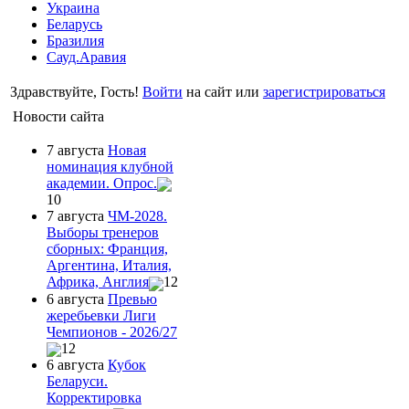
Украина
Беларусь
Бразилия
Сауд.Аравия
Здравствуйте, Гость!
Войти
на сайт или
зарегистрироваться
Новости сайта
7 августа
Новая
номинация клубной
академии. Опрос.
10
7 августа
ЧМ-2028.
Выборы тренеров
сборных: Франция,
Аргентина, Италия,
Африка, Англия
12
6 августа
Превью
жеребьевки Лиги
Чемпионов - 2026/27
12
6 августа
Кубок
Беларуси.
Корректировка