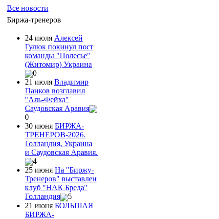
Все новости
Биржа-тренеров
24 июля
Алексей
Гулюк покинул пост
команды "Полесье"
(Житомир) Украина
0
21 июля
Владимир
Панков возглавил
"Аль-Фейха"
Саудовская Аравия
0
30 июня
БИРЖА-
ТРЕНЕРОВ-2026.
Голландия, Украина
и Саудовская Аравия.
4
25 июня
На "Биржу-
Тренеров" выставлен
клуб "НАК Бреда"
Голландия
5
21 июня
БОЛЬШАЯ
БИРЖА-