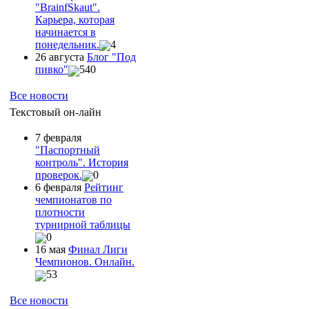
"ВrainfSkaut".
Карьера, которая
начинается в
понедельник.
4
26 августа
Блог "Под
пивко"
540
Все новости
Текстовый он-лайн
7 февраля
"Паспортный
контроль". История
проверок.
0
6 февраля
Рейтинг
чемпионатов по
плотности
турнирной таблицы
0
16 мая
Финал Лиги
Чемпионов. Онлайн.
53
Все новости