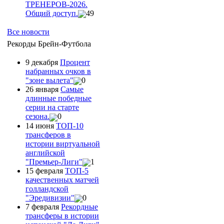
ТРЕНЕРОВ-2026.
Общий доступ.
49
Все новости
Рекорды Брейн-Футбола
9 декабря
Процент
набранных очков в
"зоне вылета"
0
26 января
Самые
длинные победные
серии на старте
сезона.
0
14 июня
ТОП-10
трансферов в
истории виртуальной
английской
"Премьер-Лиги"
1
15 февраля
ТОП-5
качественных матчей
голландской
"Эредивизии"
0
7 февраля
Рекордные
трансферы в истории