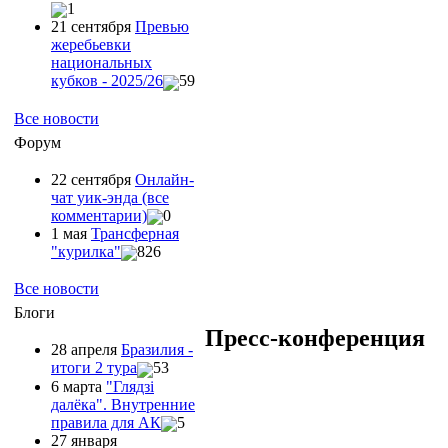
1
21 сентября
Превью
жеребьевки
национальных
кубков - 2025/26
59
Все новости
Форум
22 сентября
Онлайн-
чат уик-энда (все
комментарии)
0
1 мая
Трансферная
"курилка"
826
Все новости
Блоги
Пресс-конференция
28 апреля
Бразилия -
итоги 2 тура
53
6 марта
"Глядзi
далёка". Внутренние
правила для АК
5
27 января